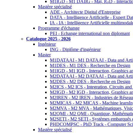
M1IGD - M1 DAIIG - Maj. IGD - Interactio
Mastère spécialisé
ADE - Architecte Digital d'Entreprise
DATA - Intelligence Artificielle - Expert 
IA - IA : Intelligence Artificielle multimoda
Programme d'échange
PEI - Echange international non diplomant
Catalogue 2025 - 2026
Ingénieur
ING - Diplôme d'ingénieur
Master
M1DATAAI - M1 DATAAI - Data and Artific
M1DES - M1 DES - Recherche en Design
M1IGD - M1 IGD - Interaction, Graphics a
M2DATAAI - M2 DATAAI - Data and Artific
M2DES - M2 DES - Recherche en Design
M2ICS - M2 ICS - Integration, Circuits and
M2IGD - M2 IGD - Interaction, Graphics a
M2IREN - M2 IREN - Industries de Réseau
M2MICAS - M2 MICAS - Machine learnIng
M2MVA - M2 MVA - Mathématiques, Vision
M2QMI - M2 QMI - Quantique, Mathématiq
M2SETI - M2 SETI - Systèmes embarqués et 
PHDCOMPSC - PhD Track - Computer Sci
Mastère spécialisé