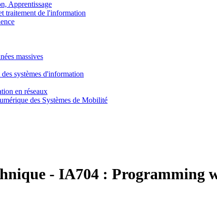
, Apprentissage
traitement de l'information
ence
nnées massives
 des systèmes d'information
tion en réseaux
umérique des Systèmes de Mobilité
chnique
-
IA704 :
Programming w