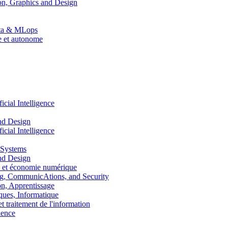
n, Graphics and Design
Data & MLops
le et autonome
ial Intelligence
nd Design
ial Intelligence
 Systems
nd Design
 et économie numérique
, CommunicAtions, and Security
, Apprentissage
ues, Informatique
traitement de l'information
ence