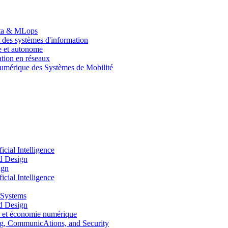
Data & MLops
 des systèmes d'information
le et autonome
tion en réseaux
umérique des Systèmes de Mobilité
ial Intelligence
d Design
ign
ial Intelligence
 Systems
d Design
 et économie numérique
, CommunicAtions, and Security