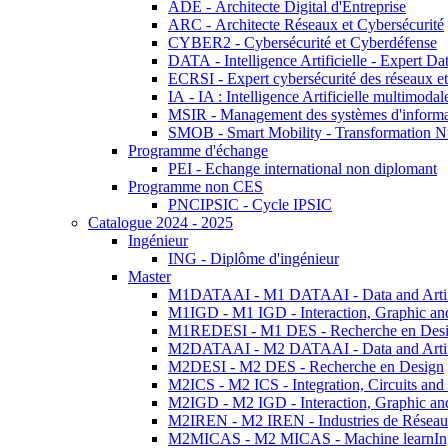
ADE - Architecte Digital d'Entreprise
ARC - Architecte Réseaux et Cybersécurité
CYBER2 - Cybersécurité et Cyberdéfense
DATA - Intelligence Artificielle - Expert 
ECRSI - Expert cybersécurité des réseaux et
IA - IA : Intelligence Artificielle multimoda
MSIR - Management des systèmes d'informa
SMOB - Smart Mobility - Transformation N
Programme d'échange
PEI - Echange international non diplomant
Programme non CES
PNCIPSIC - Cycle IPSIC
Catalogue 2024 - 2025
Ingénieur
ING - Diplôme d'ingénieur
Master
M1DATAAI - M1 DATAAI - Data and Artific
M1IGD - M1 IGD - Interaction, Graphic an
M1REDESI - M1 DES - Recherche en Des
M2DATAAI - M2 DATAAI - Data and Artific
M2DESI - M2 DES - Recherche en Design
M2ICS - M2 ICS - Integration, Circuits and
M2IGD - M2 IGD - Interaction, Graphic an
M2IREN - M2 IREN - Industries de Réseau
M2MICAS - M2 MICAS - Machine learnIng