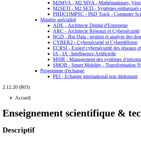
M2MVA - M2 MVA - Mathématiques, Vision
M2SETI - M2 SETI - Systèmes embarqués et 
PHDCOMPSC - PhD Track - Computer Sci
Mastère spécialisé
ADE - Architecte Digital d'Entreprise
ARC - Architecte Réseaux et Cybersécurité
BGD - Big Data : gestion et analyse des do
CYBER2 - Cybersécurité et Cyberdéfense
ECRSI - Expert cybersécurité des réseaux et
IA - IA : Intelligence Artificielle
MSIR - Management des systèmes d'informa
SMOB - Smart Mobility - Transformation N
Programme d'échange
PEI - Echange international non diplomant
2.12.20 (803)
Accueil
Enseignement scientifique & te
Descriptif