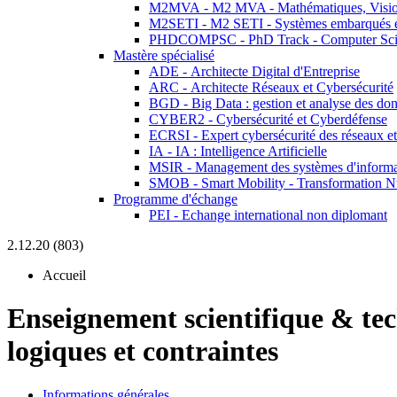
M2MVA - M2 MVA - Mathématiques, Vision
M2SETI - M2 SETI - Systèmes embarqués et 
PHDCOMPSC - PhD Track - Computer Sci
Mastère spécialisé
ADE - Architecte Digital d'Entreprise
ARC - Architecte Réseaux et Cybersécurité
BGD - Big Data : gestion et analyse des do
CYBER2 - Cybersécurité et Cyberdéfense
ECRSI - Expert cybersécurité des réseaux et
IA - IA : Intelligence Artificielle
MSIR - Management des systèmes d'informa
SMOB - Smart Mobility - Transformation N
Programme d'échange
PEI - Echange international non diplomant
2.12.20 (803)
Accueil
Enseignement scientifique & te
logiques et contraintes
Informations générales