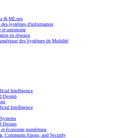
Data & MLops
 des systèmes d'information
le et autonome
tion en réseaux
umérique des Systèmes de Mobilité
ial Intelligence
d Design
ign
ial Intelligence
 Systems
d Design
 et économie numérique
, CommunicAtions, and Security