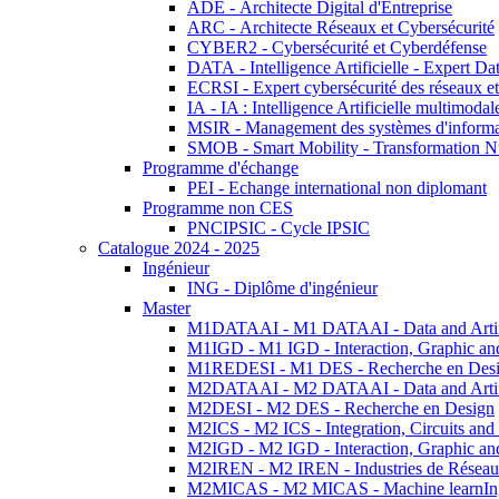
ADE - Architecte Digital d'Entreprise
ARC - Architecte Réseaux et Cybersécurité
CYBER2 - Cybersécurité et Cyberdéfense
DATA - Intelligence Artificielle - Expert 
ECRSI - Expert cybersécurité des réseaux et
IA - IA : Intelligence Artificielle multimoda
MSIR - Management des systèmes d'informa
SMOB - Smart Mobility - Transformation N
Programme d'échange
PEI - Echange international non diplomant
Programme non CES
PNCIPSIC - Cycle IPSIC
Catalogue 2024 - 2025
Ingénieur
ING - Diplôme d'ingénieur
Master
M1DATAAI - M1 DATAAI - Data and Artific
M1IGD - M1 IGD - Interaction, Graphic an
M1REDESI - M1 DES - Recherche en Des
M2DATAAI - M2 DATAAI - Data and Artific
M2DESI - M2 DES - Recherche en Design
M2ICS - M2 ICS - Integration, Circuits and
M2IGD - M2 IGD - Interaction, Graphic an
M2IREN - M2 IREN - Industries de Réseau
M2MICAS - M2 MICAS - Machine learnIng