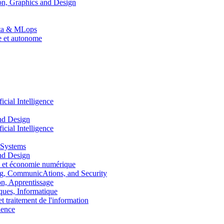
n, Graphics and Design
Data & MLops
le et autonome
ial Intelligence
nd Design
ial Intelligence
 Systems
nd Design
 et économie numérique
, CommunicAtions, and Security
, Apprentissage
ues, Informatique
traitement de l'information
ence