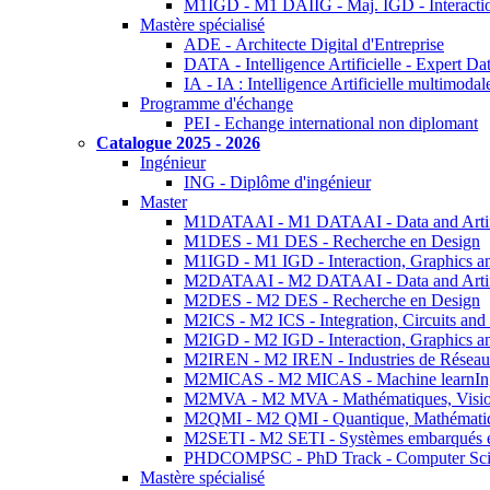
M1IGD - M1 DAIIG - Maj. IGD - Interactio
Mastère spécialisé
ADE - Architecte Digital d'Entreprise
DATA - Intelligence Artificielle - Expert 
IA - IA : Intelligence Artificielle multimoda
Programme d'échange
PEI - Echange international non diplomant
Catalogue 2025 - 2026
Ingénieur
ING - Diplôme d'ingénieur
Master
M1DATAAI - M1 DATAAI - Data and Artific
M1DES - M1 DES - Recherche en Design
M1IGD - M1 IGD - Interaction, Graphics a
M2DATAAI - M2 DATAAI - Data and Artific
M2DES - M2 DES - Recherche en Design
M2ICS - M2 ICS - Integration, Circuits and
M2IGD - M2 IGD - Interaction, Graphics a
M2IREN - M2 IREN - Industries de Réseau
M2MICAS - M2 MICAS - Machine learnIng
M2MVA - M2 MVA - Mathématiques, Vision
M2QMI - M2 QMI - Quantique, Mathématiq
M2SETI - M2 SETI - Systèmes embarqués et 
PHDCOMPSC - PhD Track - Computer Sci
Mastère spécialisé