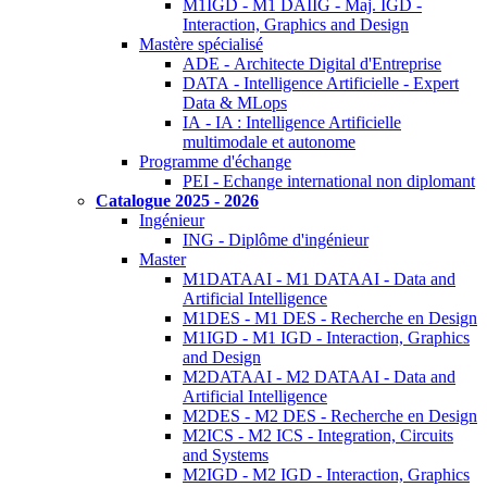
M1IGD - M1 DAIIG - Maj. IGD -
Interaction, Graphics and Design
Mastère spécialisé
ADE - Architecte Digital d'Entreprise
DATA - Intelligence Artificielle - Expert
Data & MLops
IA - IA : Intelligence Artificielle
multimodale et autonome
Programme d'échange
PEI - Echange international non diplomant
Catalogue 2025 - 2026
Ingénieur
ING - Diplôme d'ingénieur
Master
M1DATAAI - M1 DATAAI - Data and
Artificial Intelligence
M1DES - M1 DES - Recherche en Design
M1IGD - M1 IGD - Interaction, Graphics
and Design
M2DATAAI - M2 DATAAI - Data and
Artificial Intelligence
M2DES - M2 DES - Recherche en Design
M2ICS - M2 ICS - Integration, Circuits
and Systems
M2IGD - M2 IGD - Interaction, Graphics