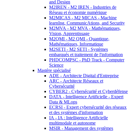
and Design
M2IREN - M2 IREN - Industries de
Réseau et économie numérique
M2MICAS - M2 MICAS - Machine
learnIng, CommunicAtions, and Security
M2MVA - M2 MVA - Mathématiques,
Vision, Apprentissage
M2QMI - M2 QMI - Quantique,
Mathématiques, Informatique
M2SETI - M2 SETI - Systèmes
embarqués et traitement de l'information
PHDCOMPSC - PhD Track - Computer
Science
Mastère spécialisé
ADE - Architecte Digital d'Entreprise
ARC - Architecte Réseaux et
Cybersécurité
CYBER2 - Cybersécurité et Cyberdéfense
DATA - Intelligence Artificielle - Expert
Data & MLops
ECRSI - Expert cybersécurité des réseaux
et des systèmes d'information
IA - IA : Intelligence Artificielle
multimodale et autonome
MSIR - Management des systèmes