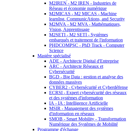
M2IREN - M2 IREN - Industries de
Réseau et économie numérique
M2MICAS - M2 MICAS - Machine
learnIng, CommunicAtions, and Security
M2MVA - M2 MVA - Mathématiques,
Vision, Apprentissage
M2SETI - M2 SETI - Systèmes
embarqués et traitement de l'information
PHDCOMPSC - PhD Track - Computer
Science
Mastère spécialisé
ADE - Architecte Digital d'Entreprise
ARC - Architecte Réseaux et
Cybersécurité
BGD - Big Data : gestion et analyse des
données massives
CYBER2 - Cybersécurité et Cyberdéfense
ECRSI - Expert cybersécurité des réseaux
et des systèmes d'information
IA - IA : Intelligence Artificielle
MSIR - Management des systèmes
d'information en réseaux
SMOB - Smart Mobility - Transformation
Numérique des Systèmes de Mobilité
Programme d'échange