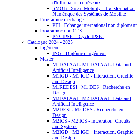
d'information en réseaux
SMOB - Smart Mobility - Transformation
Numérique des Systèmes de Mobilité
Programme d'échange
PEI - Echange international non diplomant
Programme non CES
PNCIPSIC - Cycle IPSIC
Catalogue 2024 - 2025
Ingénieur
ING - Diplôme d'ingénieur
Master
M1DATAAI - M1 DATAAI - Data and
Artificial Intelligence
M1IGD - M1 IGD - Interaction, Graphic
and Design
M1REDESI - M1 DES - Recherche en
Design
M2DATAAI - M2 DATAAI - Data and
Artificial Intelligence
M2DESI - M2 DES - Recherche en
Design
M2ICS - M2 ICS - Integration, Circuits
and Systems
M2IGD - M2 IGD - Interaction, Graphic
and Design