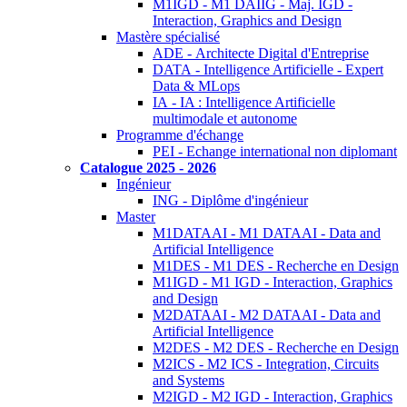
M1IGD - M1 DAIIG - Maj. IGD -
Interaction, Graphics and Design
Mastère spécialisé
ADE - Architecte Digital d'Entreprise
DATA - Intelligence Artificielle - Expert
Data & MLops
IA - IA : Intelligence Artificielle
multimodale et autonome
Programme d'échange
PEI - Echange international non diplomant
Catalogue 2025 - 2026
Ingénieur
ING - Diplôme d'ingénieur
Master
M1DATAAI - M1 DATAAI - Data and
Artificial Intelligence
M1DES - M1 DES - Recherche en Design
M1IGD - M1 IGD - Interaction, Graphics
and Design
M2DATAAI - M2 DATAAI - Data and
Artificial Intelligence
M2DES - M2 DES - Recherche en Design
M2ICS - M2 ICS - Integration, Circuits
and Systems
M2IGD - M2 IGD - Interaction, Graphics