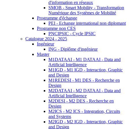
d'information en réseaux
SMOB - Smart Mobility - Transformation
Numérique des Systèmes de Mobilité
Programme d'échange
PEI - Echange international non diplomant
Programme non CES
PNCIPSIC - Cycle IPSIC
Catalogue 2024 - 2025
Ingénieur
ING - Diplôme d'ingénieur
Master
M1DATAAI - M1 DATAAI - Data and
Artificial Intelligence
M1IGD - M1 IGD - Interaction, Graphic
and Design
M1REDESI - M1 DES - Recherche en
Design
M2DATAAI - M2 DATAAI - Data and
Artificial Intelligence
M2DESI - M2 DES - Recherche en
Design
M2ICS - M2 ICS - Integration, Circuits
and Systems
M2IGD - M2 IGD - Interaction, Graphic
and Design