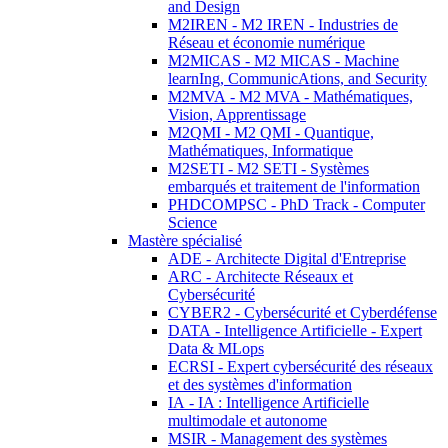
and Design
M2IREN - M2 IREN - Industries de
Réseau et économie numérique
M2MICAS - M2 MICAS - Machine
learnIng, CommunicAtions, and Security
M2MVA - M2 MVA - Mathématiques,
Vision, Apprentissage
M2QMI - M2 QMI - Quantique,
Mathématiques, Informatique
M2SETI - M2 SETI - Systèmes
embarqués et traitement de l'information
PHDCOMPSC - PhD Track - Computer
Science
Mastère spécialisé
ADE - Architecte Digital d'Entreprise
ARC - Architecte Réseaux et
Cybersécurité
CYBER2 - Cybersécurité et Cyberdéfense
DATA - Intelligence Artificielle - Expert
Data & MLops
ECRSI - Expert cybersécurité des réseaux
et des systèmes d'information
IA - IA : Intelligence Artificielle
multimodale et autonome
MSIR - Management des systèmes