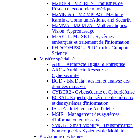
M2IREN - M2 IREN - Industries de
Réseau et économie numérique
M2MICAS - M2 MICAS - Machine
learnIng, CommunicAtions, and Security
M2MVA - M2 MVA - Mathématiques,
Vision, Apprentissage
M2SETI - M2 SETI - Systèmes
embarqués et traitement de l'information
PHDCOMPSC - PhD Track - Computer
Science
Mastère spécialisé
ADE - Architecte Digital d'Entreprise
ARC - Architecte Réseaux et
Cybersécurité
BGD - Big Data : gestion et analyse des
données massives
CYBER2 - Cybersécurité et Cyberdéfense
ECRSI - Expert cybersécurité des réseaux
et des systèmes d'information
IA - IA : Intelligence Artificielle
MSIR - Management des systèmes
d'information en réseaux
SMOB - Smart Mobility - Transformation
Numérique des Systèmes de Mobilité
Programme d'échange