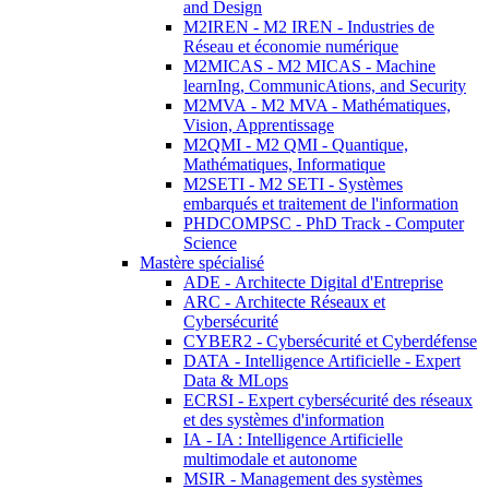
and Design
M2IREN - M2 IREN - Industries de
Réseau et économie numérique
M2MICAS - M2 MICAS - Machine
learnIng, CommunicAtions, and Security
M2MVA - M2 MVA - Mathématiques,
Vision, Apprentissage
M2QMI - M2 QMI - Quantique,
Mathématiques, Informatique
M2SETI - M2 SETI - Systèmes
embarqués et traitement de l'information
PHDCOMPSC - PhD Track - Computer
Science
Mastère spécialisé
ADE - Architecte Digital d'Entreprise
ARC - Architecte Réseaux et
Cybersécurité
CYBER2 - Cybersécurité et Cyberdéfense
DATA - Intelligence Artificielle - Expert
Data & MLops
ECRSI - Expert cybersécurité des réseaux
et des systèmes d'information
IA - IA : Intelligence Artificielle
multimodale et autonome
MSIR - Management des systèmes