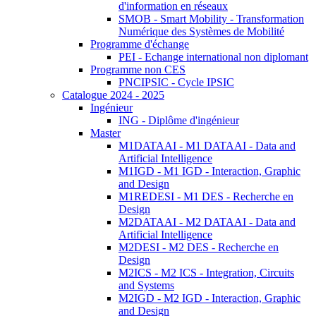
d'information en réseaux
SMOB - Smart Mobility - Transformation
Numérique des Systèmes de Mobilité
Programme d'échange
PEI - Echange international non diplomant
Programme non CES
PNCIPSIC - Cycle IPSIC
Catalogue 2024 - 2025
Ingénieur
ING - Diplôme d'ingénieur
Master
M1DATAAI - M1 DATAAI - Data and
Artificial Intelligence
M1IGD - M1 IGD - Interaction, Graphic
and Design
M1REDESI - M1 DES - Recherche en
Design
M2DATAAI - M2 DATAAI - Data and
Artificial Intelligence
M2DESI - M2 DES - Recherche en
Design
M2ICS - M2 ICS - Integration, Circuits
and Systems
M2IGD - M2 IGD - Interaction, Graphic
and Design