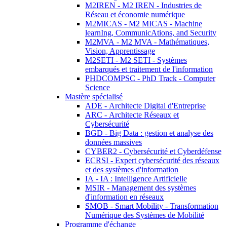
M2IREN - M2 IREN - Industries de
Réseau et économie numérique
M2MICAS - M2 MICAS - Machine
learnIng, CommunicAtions, and Security
M2MVA - M2 MVA - Mathématiques,
Vision, Apprentissage
M2SETI - M2 SETI - Systèmes
embarqués et traitement de l'information
PHDCOMPSC - PhD Track - Computer
Science
Mastère spécialisé
ADE - Architecte Digital d'Entreprise
ARC - Architecte Réseaux et
Cybersécurité
BGD - Big Data : gestion et analyse des
données massives
CYBER2 - Cybersécurité et Cyberdéfense
ECRSI - Expert cybersécurité des réseaux
et des systèmes d'information
IA - IA : Intelligence Artificielle
MSIR - Management des systèmes
d'information en réseaux
SMOB - Smart Mobility - Transformation
Numérique des Systèmes de Mobilité
Programme d'échange