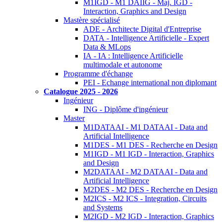
M1IGD - M1 DAIIG - Maj. IGD -
Interaction, Graphics and Design
Mastère spécialisé
ADE - Architecte Digital d'Entreprise
DATA - Intelligence Artificielle - Expert
Data & MLops
IA - IA : Intelligence Artificielle
multimodale et autonome
Programme d'échange
PEI - Echange international non diplomant
Catalogue 2025 - 2026
Ingénieur
ING - Diplôme d'ingénieur
Master
M1DATAAI - M1 DATAAI - Data and
Artificial Intelligence
M1DES - M1 DES - Recherche en Design
M1IGD - M1 IGD - Interaction, Graphics
and Design
M2DATAAI - M2 DATAAI - Data and
Artificial Intelligence
M2DES - M2 DES - Recherche en Design
M2ICS - M2 ICS - Integration, Circuits
and Systems
M2IGD - M2 IGD - Interaction, Graphics