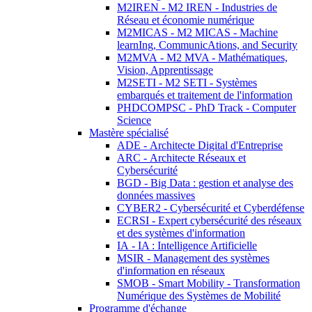
M2IREN - M2 IREN - Industries de
Réseau et économie numérique
M2MICAS - M2 MICAS - Machine
learnIng, CommunicAtions, and Security
M2MVA - M2 MVA - Mathématiques,
Vision, Apprentissage
M2SETI - M2 SETI - Systèmes
embarqués et traitement de l'information
PHDCOMPSC - PhD Track - Computer
Science
Mastère spécialisé
ADE - Architecte Digital d'Entreprise
ARC - Architecte Réseaux et
Cybersécurité
BGD - Big Data : gestion et analyse des
données massives
CYBER2 - Cybersécurité et Cyberdéfense
ECRSI - Expert cybersécurité des réseaux
et des systèmes d'information
IA - IA : Intelligence Artificielle
MSIR - Management des systèmes
d'information en réseaux
SMOB - Smart Mobility - Transformation
Numérique des Systèmes de Mobilité
Programme d'échange