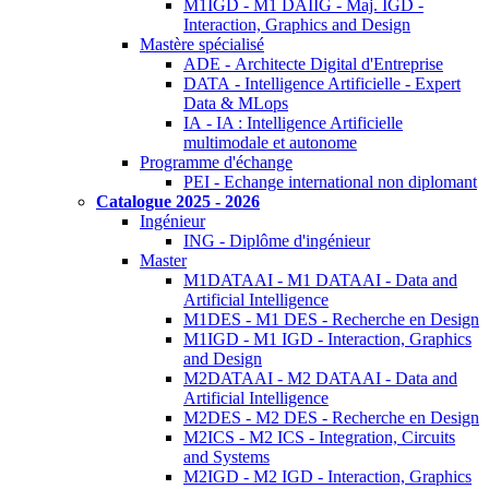
M1IGD - M1 DAIIG - Maj. IGD -
Interaction, Graphics and Design
Mastère spécialisé
ADE - Architecte Digital d'Entreprise
DATA - Intelligence Artificielle - Expert
Data & MLops
IA - IA : Intelligence Artificielle
multimodale et autonome
Programme d'échange
PEI - Echange international non diplomant
Catalogue 2025 - 2026
Ingénieur
ING - Diplôme d'ingénieur
Master
M1DATAAI - M1 DATAAI - Data and
Artificial Intelligence
M1DES - M1 DES - Recherche en Design
M1IGD - M1 IGD - Interaction, Graphics
and Design
M2DATAAI - M2 DATAAI - Data and
Artificial Intelligence
M2DES - M2 DES - Recherche en Design
M2ICS - M2 ICS - Integration, Circuits
and Systems
M2IGD - M2 IGD - Interaction, Graphics