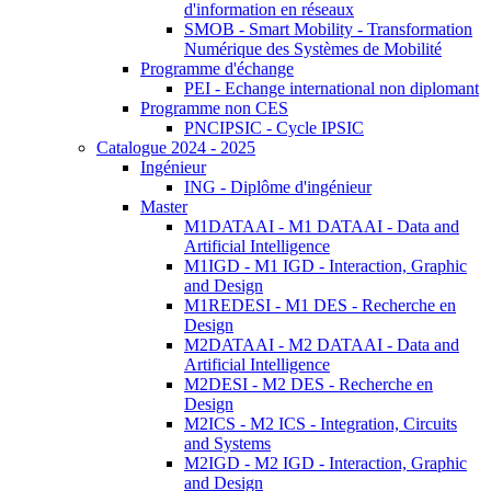
d'information en réseaux
SMOB - Smart Mobility - Transformation
Numérique des Systèmes de Mobilité
Programme d'échange
PEI - Echange international non diplomant
Programme non CES
PNCIPSIC - Cycle IPSIC
Catalogue 2024 - 2025
Ingénieur
ING - Diplôme d'ingénieur
Master
M1DATAAI - M1 DATAAI - Data and
Artificial Intelligence
M1IGD - M1 IGD - Interaction, Graphic
and Design
M1REDESI - M1 DES - Recherche en
Design
M2DATAAI - M2 DATAAI - Data and
Artificial Intelligence
M2DESI - M2 DES - Recherche en
Design
M2ICS - M2 ICS - Integration, Circuits
and Systems
M2IGD - M2 IGD - Interaction, Graphic
and Design