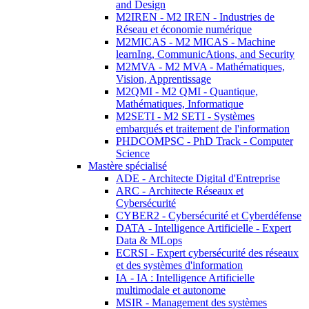
and Design
M2IREN - M2 IREN - Industries de
Réseau et économie numérique
M2MICAS - M2 MICAS - Machine
learnIng, CommunicAtions, and Security
M2MVA - M2 MVA - Mathématiques,
Vision, Apprentissage
M2QMI - M2 QMI - Quantique,
Mathématiques, Informatique
M2SETI - M2 SETI - Systèmes
embarqués et traitement de l'information
PHDCOMPSC - PhD Track - Computer
Science
Mastère spécialisé
ADE - Architecte Digital d'Entreprise
ARC - Architecte Réseaux et
Cybersécurité
CYBER2 - Cybersécurité et Cyberdéfense
DATA - Intelligence Artificielle - Expert
Data & MLops
ECRSI - Expert cybersécurité des réseaux
et des systèmes d'information
IA - IA : Intelligence Artificielle
multimodale et autonome
MSIR - Management des systèmes