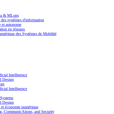
Data & MLops
 des systèmes d'information
le et autonome
tion en réseaux
umérique des Systèmes de Mobilité
ial Intelligence
d Design
ign
ial Intelligence
 Systems
d Design
 et économie numérique
, CommunicAtions, and Security