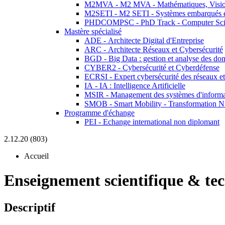
M2MVA - M2 MVA - Mathématiques, Vision
M2SETI - M2 SETI - Systèmes embarqués et 
PHDCOMPSC - PhD Track - Computer Sci
Mastère spécialisé
ADE - Architecte Digital d'Entreprise
ARC - Architecte Réseaux et Cybersécurité
BGD - Big Data : gestion et analyse des do
CYBER2 - Cybersécurité et Cyberdéfense
ECRSI - Expert cybersécurité des réseaux et
IA - IA : Intelligence Artificielle
MSIR - Management des systèmes d'informa
SMOB - Smart Mobility - Transformation N
Programme d'échange
PEI - Echange international non diplomant
2.12.20 (803)
Accueil
Enseignement scientifique & te
Descriptif