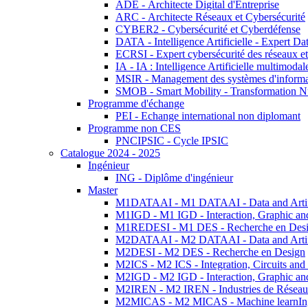
ADE - Architecte Digital d'Entreprise
ARC - Architecte Réseaux et Cybersécurité
CYBER2 - Cybersécurité et Cyberdéfense
DATA - Intelligence Artificielle - Expert 
ECRSI - Expert cybersécurité des réseaux et
IA - IA : Intelligence Artificielle multimoda
MSIR - Management des systèmes d'informa
SMOB - Smart Mobility - Transformation N
Programme d'échange
PEI - Echange international non diplomant
Programme non CES
PNCIPSIC - Cycle IPSIC
Catalogue 2024 - 2025
Ingénieur
ING - Diplôme d'ingénieur
Master
M1DATAAI - M1 DATAAI - Data and Artific
M1IGD - M1 IGD - Interaction, Graphic an
M1REDESI - M1 DES - Recherche en Des
M2DATAAI - M2 DATAAI - Data and Artific
M2DESI - M2 DES - Recherche en Design
M2ICS - M2 ICS - Integration, Circuits and
M2IGD - M2 IGD - Interaction, Graphic an
M2IREN - M2 IREN - Industries de Réseau
M2MICAS - M2 MICAS - Machine learnIng