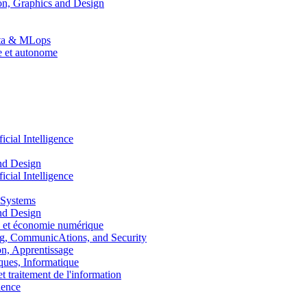
n, Graphics and Design
Data & MLops
le et autonome
ial Intelligence
nd Design
ial Intelligence
 Systems
nd Design
 et économie numérique
, CommunicAtions, and Security
, Apprentissage
ues, Informatique
traitement de l'information
ence