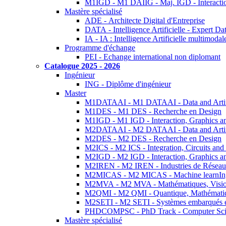
M1IGD - M1 DAIIG - Maj. IGD - Interactio
Mastère spécialisé
ADE - Architecte Digital d'Entreprise
DATA - Intelligence Artificielle - Expert 
IA - IA : Intelligence Artificielle multimoda
Programme d'échange
PEI - Echange international non diplomant
Catalogue 2025 - 2026
Ingénieur
ING - Diplôme d'ingénieur
Master
M1DATAAI - M1 DATAAI - Data and Artific
M1DES - M1 DES - Recherche en Design
M1IGD - M1 IGD - Interaction, Graphics a
M2DATAAI - M2 DATAAI - Data and Artific
M2DES - M2 DES - Recherche en Design
M2ICS - M2 ICS - Integration, Circuits and
M2IGD - M2 IGD - Interaction, Graphics a
M2IREN - M2 IREN - Industries de Réseau
M2MICAS - M2 MICAS - Machine learnIng
M2MVA - M2 MVA - Mathématiques, Vision
M2QMI - M2 QMI - Quantique, Mathématiq
M2SETI - M2 SETI - Systèmes embarqués et 
PHDCOMPSC - PhD Track - Computer Sci
Mastère spécialisé