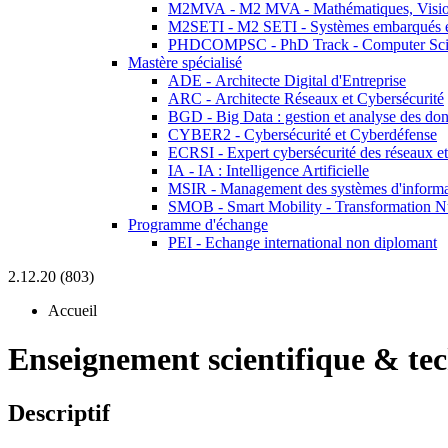
M2MVA - M2 MVA - Mathématiques, Vision
M2SETI - M2 SETI - Systèmes embarqués et 
PHDCOMPSC - PhD Track - Computer Sci
Mastère spécialisé
ADE - Architecte Digital d'Entreprise
ARC - Architecte Réseaux et Cybersécurité
BGD - Big Data : gestion et analyse des do
CYBER2 - Cybersécurité et Cyberdéfense
ECRSI - Expert cybersécurité des réseaux et
IA - IA : Intelligence Artificielle
MSIR - Management des systèmes d'informa
SMOB - Smart Mobility - Transformation N
Programme d'échange
PEI - Echange international non diplomant
2.12.20 (803)
Accueil
Enseignement scientifique & te
Descriptif