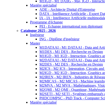
M1IGD - M1 DAIIG - Maj. IGD - Interactio
Mastère spécialisé
ADE - Architecte Digital d'Entreprise
DATA - Intelligence Artificielle - Expert 
IA - IA : Intelligence Artificielle multimoda
Programme d'échange
PEI - Echange international non diplomant
Catalogue 2025 - 2026
Ingénieur
ING - Diplôme d'ingénieur
Master
M1DATAAI - M1 DATAAI - Data and Artific
M1DES - M1 DES - Recherche en Design
M1IGD - M1 IGD - Interaction, Graphics a
M2DATAAI - M2 DATAAI - Data and Artific
M2DES - M2 DES - Recherche en Design
M2ICS - M2 ICS - Integration, Circuits and
M2IGD - M2 IGD - Interaction, Graphics a
M2IREN - M2 IREN - Industries de Réseau
M2MICAS - M2 MICAS - Machine learnIng
M2MVA - M2 MVA - Mathématiques, Vision
M2QMI - M2 QMI - Quantique, Mathématiq
M2SETI - M2 SETI - Systèmes embarqués et 
PHDCOMPSC - PhD Track - Computer Sci
Mastère spécialisé