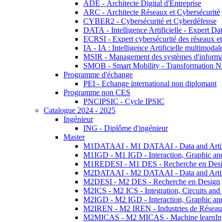
ADE - Architecte Digital d'Entreprise
ARC - Architecte Réseaux et Cybersécurité
CYBER2 - Cybersécurité et Cyberdéfense
DATA - Intelligence Artificielle - Expert 
ECRSI - Expert cybersécurité des réseaux et
IA - IA : Intelligence Artificielle multimoda
MSIR - Management des systèmes d'informa
SMOB - Smart Mobility - Transformation N
Programme d'échange
PEI - Echange international non diplomant
Programme non CES
PNCIPSIC - Cycle IPSIC
Catalogue 2024 - 2025
Ingénieur
ING - Diplôme d'ingénieur
Master
M1DATAAI - M1 DATAAI - Data and Artific
M1IGD - M1 IGD - Interaction, Graphic an
M1REDESI - M1 DES - Recherche en Des
M2DATAAI - M2 DATAAI - Data and Artific
M2DESI - M2 DES - Recherche en Design
M2ICS - M2 ICS - Integration, Circuits and
M2IGD - M2 IGD - Interaction, Graphic an
M2IREN - M2 IREN - Industries de Réseau
M2MICAS - M2 MICAS - Machine learnIng