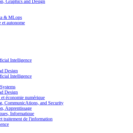
n, Graphics and Design
Data & MLops
le et autonome
ial Intelligence
nd Design
ial Intelligence
 Systems
nd Design
 et économie numérique
, CommunicAtions, and Security
, Apprentissage
ues, Informatique
traitement de l'information
ence