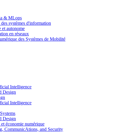
Data & MLops
 des systèmes d'information
le et autonome
tion en réseaux
umérique des Systèmes de Mobilité
ial Intelligence
d Design
ign
ial Intelligence
 Systems
d Design
 et économie numérique
, CommunicAtions, and Security