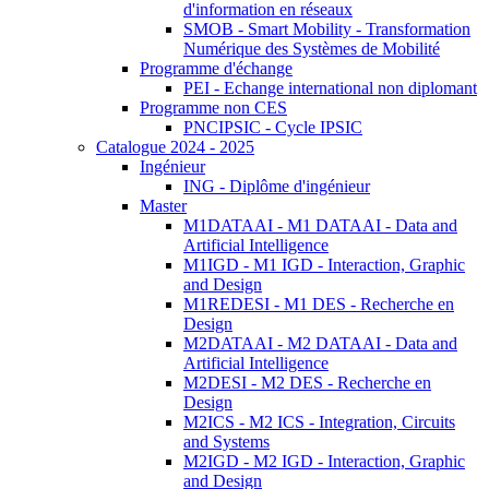
d'information en réseaux
SMOB - Smart Mobility - Transformation
Numérique des Systèmes de Mobilité
Programme d'échange
PEI - Echange international non diplomant
Programme non CES
PNCIPSIC - Cycle IPSIC
Catalogue 2024 - 2025
Ingénieur
ING - Diplôme d'ingénieur
Master
M1DATAAI - M1 DATAAI - Data and
Artificial Intelligence
M1IGD - M1 IGD - Interaction, Graphic
and Design
M1REDESI - M1 DES - Recherche en
Design
M2DATAAI - M2 DATAAI - Data and
Artificial Intelligence
M2DESI - M2 DES - Recherche en
Design
M2ICS - M2 ICS - Integration, Circuits
and Systems
M2IGD - M2 IGD - Interaction, Graphic
and Design