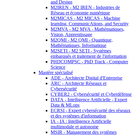
and Design
M2IREN - M2 IREN - Industries de
Réseau et économie numérique
M2MICAS - M2 MICAS - Machine
learnIng, CommunicAtions, and Security
M2MVA - M2 MVA - Mathématiques,
Vision, Apprentissage
M2QMI - M2 QMI - Quantique,
Mathématiques, Informatique
M2SETI - M2 SETI - Systèmes
embarqués et traitement de l'information
PHDCOMPSC - PhD Track - Computer
Science
Mastère spécialisé
ADE - Architecte Digital d'Entreprise
ARC - Architecte Réseaux et
Cybersécurité
CYBER2 - Cybersécurité et Cyberdéfense
DATA - Intelligence Artificielle - Expert
Data & MLops
ECRSI - Expert cybersécurité des réseaux
et des systèmes d'information
IA - IA : Intelligence Artificielle
multimodale et autonome
MSIR - Management des systèmes