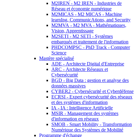
M2IREN - M2 IREN - Industries de
Réseau et économie numérique
M2MICAS - M2 MICAS - Machine
learnIng, CommunicAtions, and Security
M2MVA - M2 MVA - Mathématiques,
Vision, Apprentissage
M2SETI - M2 SETI - Systèmes
embarqués et traitement de l'information
PHDCOMPSC - PhD Track - Computer
Science
Mastère spécialisé
ADE - Architecte Digital d'Entreprise
ARC - Architecte Réseaux et
Cybersécurité
BGD - Big Data : gestion et analyse des
données massives
CYBER2 - Cybersécurité et Cyberdéfense
ECRSI - Expert cybersécurité des réseaux
et des systèmes d'information
IA - IA : Intelligence Artificielle
MSIR - Management des systèmes
d'information en réseaux
SMOB - Smart Mobility - Transformation
Numérique des Systèmes de Mobilité
Programme d'échange