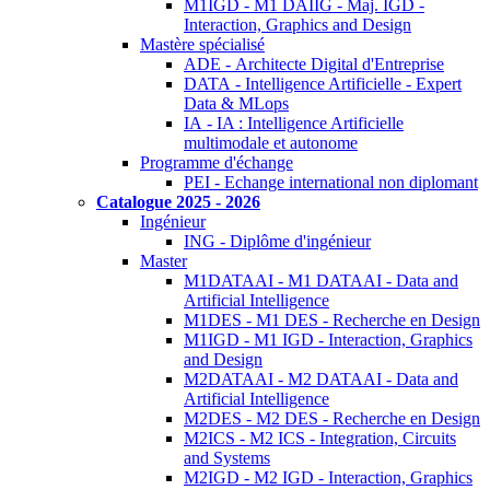
M1IGD - M1 DAIIG - Maj. IGD -
Interaction, Graphics and Design
Mastère spécialisé
ADE - Architecte Digital d'Entreprise
DATA - Intelligence Artificielle - Expert
Data & MLops
IA - IA : Intelligence Artificielle
multimodale et autonome
Programme d'échange
PEI - Echange international non diplomant
Catalogue 2025 - 2026
Ingénieur
ING - Diplôme d'ingénieur
Master
M1DATAAI - M1 DATAAI - Data and
Artificial Intelligence
M1DES - M1 DES - Recherche en Design
M1IGD - M1 IGD - Interaction, Graphics
and Design
M2DATAAI - M2 DATAAI - Data and
Artificial Intelligence
M2DES - M2 DES - Recherche en Design
M2ICS - M2 ICS - Integration, Circuits
and Systems
M2IGD - M2 IGD - Interaction, Graphics