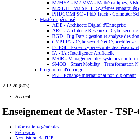
M2MVA - M2 MVA - Mathématiques, Vision
M2SETI - M2 SETI - Systèmes embarqués et 
PHDCOMPSC - PhD Track - Computer Sci
Mastère spécialisé
ADE - Architecte Digital d'Entreprise
ARC - Architecte Réseaux et Cybersécurité
BGD - Big Data : gestion et analyse des do
CYBER2 - Cybersécurité et Cyberdéfense
ECRSI - Expert cybersécurité des réseaux et
IA - IA : Intelligence Artificielle
MSIR - Management des systèmes d'informa
SMOB - Smart Mobility - Transformation N
Programme d'échange
PEI - Echange international non diplomant
2.12.20 (803)
Accueil
Enseignement de Master
-
TSP-
Informations générales
Pré-requis
Acquisition de l'UE