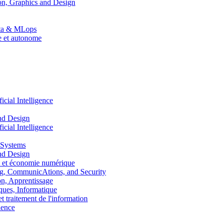
n, Graphics and Design
Data & MLops
le et autonome
ial Intelligence
nd Design
ial Intelligence
 Systems
nd Design
 et économie numérique
, CommunicAtions, and Security
, Apprentissage
ues, Informatique
traitement de l'information
ence