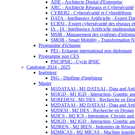
ADE - Architecte Digital d'Entreprise
ARC - Architecte Réseaux et Cybersécurité
CYBER2 - Cybersécurité et Cyberdéfense
DATA - Intelligence Artificielle - Expert 
ECRSI - Expert cybersécurité des réseaux et
IA - IA : Intelligence Artificielle multimoda
MSIR - Management des systèmes d'informa
SMOB - Smart Mobility - Transformation N
Programme d'échange
PEI - Echange international non diplomant
Programme non CES
PNCIPSIC - Cycle IPSIC
Catalogue 2024 - 2025
Ingénieur
ING - Diplôme d'ingénieur
Master
M1DATAAI - M1 DATAAI - Data and Artific
M1IGD - M1 IGD - Interaction, Graphic an
M1REDESI - M1 DES - Recherche en Des
M2DATAAI - M2 DATAAI - Data and Artific
M2DESI - M2 DES - Recherche en Design
M2ICS - M2 ICS - Integration, Circuits and
M2IGD - M2 IGD - Interaction, Graphic an
M2IREN - M2 IREN - Industries de Réseau
M2MICAS - M2 MICAS - Machine learnIng