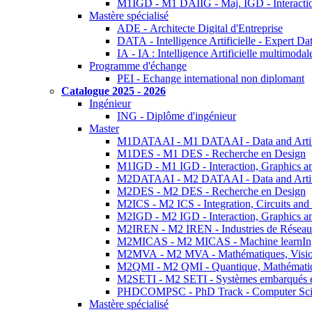
M1IGD - M1 DAIIG - Maj. IGD - Interactio
Mastère spécialisé
ADE - Architecte Digital d'Entreprise
DATA - Intelligence Artificielle - Expert 
IA - IA : Intelligence Artificielle multimoda
Programme d'échange
PEI - Echange international non diplomant
Catalogue 2025 - 2026
Ingénieur
ING - Diplôme d'ingénieur
Master
M1DATAAI - M1 DATAAI - Data and Artific
M1DES - M1 DES - Recherche en Design
M1IGD - M1 IGD - Interaction, Graphics a
M2DATAAI - M2 DATAAI - Data and Artific
M2DES - M2 DES - Recherche en Design
M2ICS - M2 ICS - Integration, Circuits and
M2IGD - M2 IGD - Interaction, Graphics a
M2IREN - M2 IREN - Industries de Réseau
M2MICAS - M2 MICAS - Machine learnIng
M2MVA - M2 MVA - Mathématiques, Vision
M2QMI - M2 QMI - Quantique, Mathématiq
M2SETI - M2 SETI - Systèmes embarqués et 
PHDCOMPSC - PhD Track - Computer Sci
Mastère spécialisé