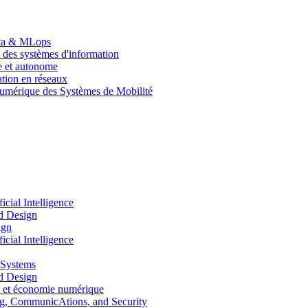
Data & MLops
 des systèmes d'information
le et autonome
tion en réseaux
umérique des Systèmes de Mobilité
ial Intelligence
d Design
ign
ial Intelligence
 Systems
d Design
 et économie numérique
, CommunicAtions, and Security