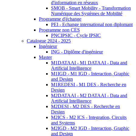
d'information en réseaux
SMOB - Smart Mobility - Transformation
Numérique des Systèmes de Mobilité
Programme d'échange
PEI - Echange international non diplomant
Programme non CES
PNCIPSIC - Cycle IPSIC
Catalogue 2024 - 2025
Ingénieur
ING - Diplôme d'ingénieur
Master
M1DATAAI - M1 DATAAI - Data and
Artificial Intelligence
M1IGD - M1 IGD - Interaction, Graphic
and Design
M1REDESI - M1 DES - Recherche en
Design
M2DATAAI - M2 DATAAI - Data and
Artificial Intelligence
M2DESI - M2 DES - Recherche en
Design
M2ICS - M2 ICS - Integration, Circuits
and Systems
M2IGD - M2 IGD - Interaction, Graphic
and Design