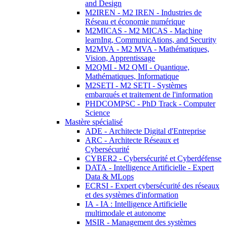
and Design
M2IREN - M2 IREN - Industries de
Réseau et économie numérique
M2MICAS - M2 MICAS - Machine
learnIng, CommunicAtions, and Security
M2MVA - M2 MVA - Mathématiques,
Vision, Apprentissage
M2QMI - M2 QMI - Quantique,
Mathématiques, Informatique
M2SETI - M2 SETI - Systèmes
embarqués et traitement de l'information
PHDCOMPSC - PhD Track - Computer
Science
Mastère spécialisé
ADE - Architecte Digital d'Entreprise
ARC - Architecte Réseaux et
Cybersécurité
CYBER2 - Cybersécurité et Cyberdéfense
DATA - Intelligence Artificielle - Expert
Data & MLops
ECRSI - Expert cybersécurité des réseaux
et des systèmes d'information
IA - IA : Intelligence Artificielle
multimodale et autonome
MSIR - Management des systèmes