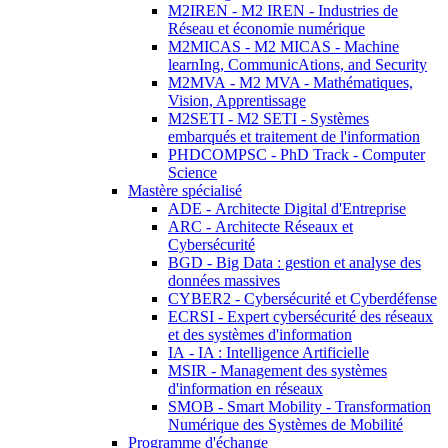
M2IREN - M2 IREN - Industries de
Réseau et économie numérique
M2MICAS - M2 MICAS - Machine
learnIng, CommunicAtions, and Security
M2MVA - M2 MVA - Mathématiques,
Vision, Apprentissage
M2SETI - M2 SETI - Systèmes
embarqués et traitement de l'information
PHDCOMPSC - PhD Track - Computer
Science
Mastère spécialisé
ADE - Architecte Digital d'Entreprise
ARC - Architecte Réseaux et
Cybersécurité
BGD - Big Data : gestion et analyse des
données massives
CYBER2 - Cybersécurité et Cyberdéfense
ECRSI - Expert cybersécurité des réseaux
et des systèmes d'information
IA - IA : Intelligence Artificielle
MSIR - Management des systèmes
d'information en réseaux
SMOB - Smart Mobility - Transformation
Numérique des Systèmes de Mobilité
Programme d'échange