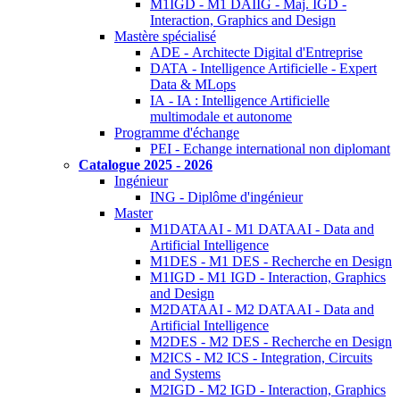
M1IGD - M1 DAIIG - Maj. IGD -
Interaction, Graphics and Design
Mastère spécialisé
ADE - Architecte Digital d'Entreprise
DATA - Intelligence Artificielle - Expert
Data & MLops
IA - IA : Intelligence Artificielle
multimodale et autonome
Programme d'échange
PEI - Echange international non diplomant
Catalogue 2025 - 2026
Ingénieur
ING - Diplôme d'ingénieur
Master
M1DATAAI - M1 DATAAI - Data and
Artificial Intelligence
M1DES - M1 DES - Recherche en Design
M1IGD - M1 IGD - Interaction, Graphics
and Design
M2DATAAI - M2 DATAAI - Data and
Artificial Intelligence
M2DES - M2 DES - Recherche en Design
M2ICS - M2 ICS - Integration, Circuits
and Systems
M2IGD - M2 IGD - Interaction, Graphics