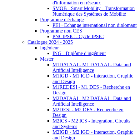
d'information en réseaux
SMOB - Smart Mobility - Transformation
Numérique des Systèmes de Mobilité
Programme d'échange
PEI - Echange international non diplomant
Programme non CES
PNCIPSIC - Cycle IPSIC
Catalogue 2024 - 2025
Ingénieur
ING - Diplôme d'ingénieur
Master
M1DATAAI - M1 DATAAI - Data and
Artificial Intelligence
M1IGD - M1 IGD - Interaction, Graphic
and Design
M1REDESI - M1 DES - Recherche en
Design
M2DATAAI - M2 DATAAI - Data and
Artificial Intelligence
M2DESI - M2 DES - Recherche en
Design
M2ICS - M2 ICS - Integration, Circuits
and Systems
M2IGD - M2 IGD - Interaction, Graphic
and Design