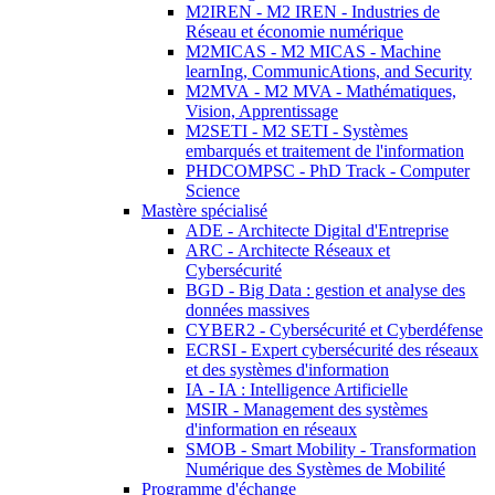
M2IREN - M2 IREN - Industries de
Réseau et économie numérique
M2MICAS - M2 MICAS - Machine
learnIng, CommunicAtions, and Security
M2MVA - M2 MVA - Mathématiques,
Vision, Apprentissage
M2SETI - M2 SETI - Systèmes
embarqués et traitement de l'information
PHDCOMPSC - PhD Track - Computer
Science
Mastère spécialisé
ADE - Architecte Digital d'Entreprise
ARC - Architecte Réseaux et
Cybersécurité
BGD - Big Data : gestion et analyse des
données massives
CYBER2 - Cybersécurité et Cyberdéfense
ECRSI - Expert cybersécurité des réseaux
et des systèmes d'information
IA - IA : Intelligence Artificielle
MSIR - Management des systèmes
d'information en réseaux
SMOB - Smart Mobility - Transformation
Numérique des Systèmes de Mobilité
Programme d'échange