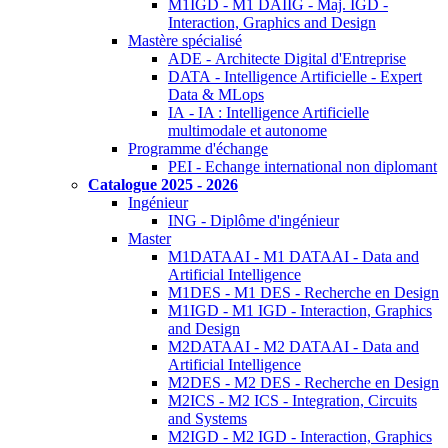
M1IGD - M1 DAIIG - Maj. IGD -
Interaction, Graphics and Design
Mastère spécialisé
ADE - Architecte Digital d'Entreprise
DATA - Intelligence Artificielle - Expert
Data & MLops
IA - IA : Intelligence Artificielle
multimodale et autonome
Programme d'échange
PEI - Echange international non diplomant
Catalogue 2025 - 2026
Ingénieur
ING - Diplôme d'ingénieur
Master
M1DATAAI - M1 DATAAI - Data and
Artificial Intelligence
M1DES - M1 DES - Recherche en Design
M1IGD - M1 IGD - Interaction, Graphics
and Design
M2DATAAI - M2 DATAAI - Data and
Artificial Intelligence
M2DES - M2 DES - Recherche en Design
M2ICS - M2 ICS - Integration, Circuits
and Systems
M2IGD - M2 IGD - Interaction, Graphics