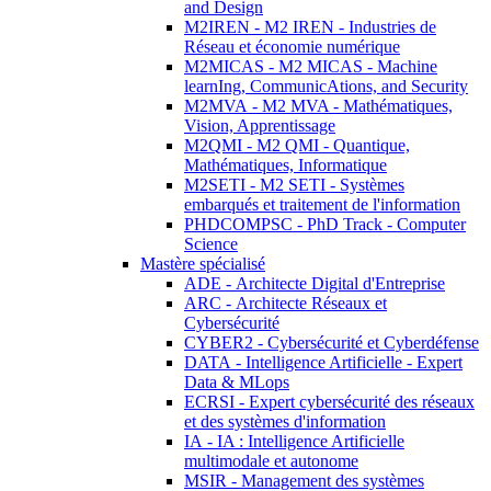
and Design
M2IREN - M2 IREN - Industries de
Réseau et économie numérique
M2MICAS - M2 MICAS - Machine
learnIng, CommunicAtions, and Security
M2MVA - M2 MVA - Mathématiques,
Vision, Apprentissage
M2QMI - M2 QMI - Quantique,
Mathématiques, Informatique
M2SETI - M2 SETI - Systèmes
embarqués et traitement de l'information
PHDCOMPSC - PhD Track - Computer
Science
Mastère spécialisé
ADE - Architecte Digital d'Entreprise
ARC - Architecte Réseaux et
Cybersécurité
CYBER2 - Cybersécurité et Cyberdéfense
DATA - Intelligence Artificielle - Expert
Data & MLops
ECRSI - Expert cybersécurité des réseaux
et des systèmes d'information
IA - IA : Intelligence Artificielle
multimodale et autonome
MSIR - Management des systèmes