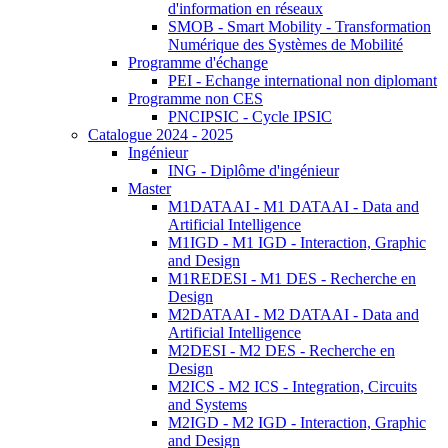
d'information en réseaux
SMOB - Smart Mobility - Transformation
Numérique des Systèmes de Mobilité
Programme d'échange
PEI - Echange international non diplomant
Programme non CES
PNCIPSIC - Cycle IPSIC
Catalogue 2024 - 2025
Ingénieur
ING - Diplôme d'ingénieur
Master
M1DATAAI - M1 DATAAI - Data and
Artificial Intelligence
M1IGD - M1 IGD - Interaction, Graphic
and Design
M1REDESI - M1 DES - Recherche en
Design
M2DATAAI - M2 DATAAI - Data and
Artificial Intelligence
M2DESI - M2 DES - Recherche en
Design
M2ICS - M2 ICS - Integration, Circuits
and Systems
M2IGD - M2 IGD - Interaction, Graphic
and Design