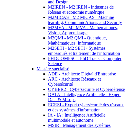
and Design
M2IREN - M2 IREN - Industries de
Réseau et économie numérique
M2MICAS - M2 MICAS - Machine
learnIng, CommunicAtions, and Security
M2MVA - M2 MVA - Mathématiques,
Vision, Apprentissage
M2QMI - M2 QMI - Quantique,
Mathématiques, Informatique
M2SETI - M2 SETI - Systèmes
embarqués et traitement de l'information
PHDCOMPSC - PhD Track - Computer
Science
Mastère spécialisé
ADE - Architecte Digital d'Entreprise
ARC - Architecte Réseaux et
Cybersécurité
CYBER2 - Cybersécurité et Cyberdéfense
DATA - Intelligence Artificielle - Expert
Data & MLops
ECRSI - Expert cybersécurité des réseaux
et des systèmes d'information
IA - IA : Intelligence Artificielle
multimodale et autonome
MSIR - Management des systèmes