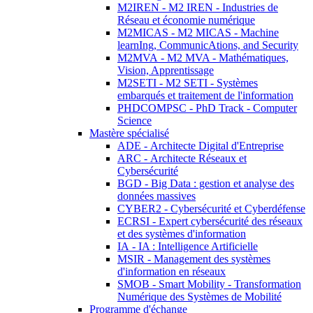
M2IREN - M2 IREN - Industries de
Réseau et économie numérique
M2MICAS - M2 MICAS - Machine
learnIng, CommunicAtions, and Security
M2MVA - M2 MVA - Mathématiques,
Vision, Apprentissage
M2SETI - M2 SETI - Systèmes
embarqués et traitement de l'information
PHDCOMPSC - PhD Track - Computer
Science
Mastère spécialisé
ADE - Architecte Digital d'Entreprise
ARC - Architecte Réseaux et
Cybersécurité
BGD - Big Data : gestion et analyse des
données massives
CYBER2 - Cybersécurité et Cyberdéfense
ECRSI - Expert cybersécurité des réseaux
et des systèmes d'information
IA - IA : Intelligence Artificielle
MSIR - Management des systèmes
d'information en réseaux
SMOB - Smart Mobility - Transformation
Numérique des Systèmes de Mobilité
Programme d'échange