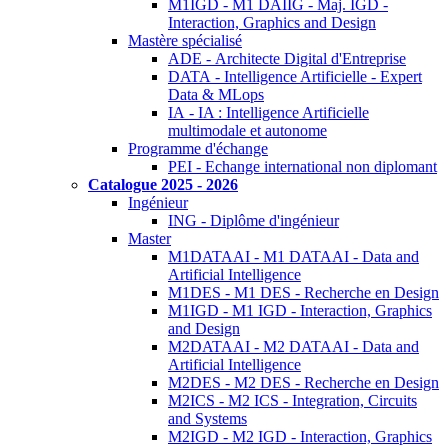
M1IGD - M1 DAIIG - Maj. IGD -
Interaction, Graphics and Design
Mastère spécialisé
ADE - Architecte Digital d'Entreprise
DATA - Intelligence Artificielle - Expert
Data & MLops
IA - IA : Intelligence Artificielle
multimodale et autonome
Programme d'échange
PEI - Echange international non diplomant
Catalogue 2025 - 2026
Ingénieur
ING - Diplôme d'ingénieur
Master
M1DATAAI - M1 DATAAI - Data and
Artificial Intelligence
M1DES - M1 DES - Recherche en Design
M1IGD - M1 IGD - Interaction, Graphics
and Design
M2DATAAI - M2 DATAAI - Data and
Artificial Intelligence
M2DES - M2 DES - Recherche en Design
M2ICS - M2 ICS - Integration, Circuits
and Systems
M2IGD - M2 IGD - Interaction, Graphics