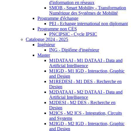
d'information en réseaux
SMOB - Smart Mobility - Transformation
Numérique des Systèmes de Mobilité
Programme d'échange
PEI - Echange international non diplomant
Programme non CES
PNCIPSIC - Cycle IPSIC
Catalogue 2024 - 2025
Ingénieur
ING - Diplôme d'ingénieur
Master
M1DATAAI - M1 DATAAI - Data and
Artificial Intelligence
M1IGD - M1 IGD - Interaction, Graphic
and Design
M1REDESI - M1 DES - Recherche en
Design
M2DATAAI - M2 DATAAI - Data and
Artificial Intelligence
M2DESI - M2 DES - Recherche en
Design
M2ICS - M2 ICS - Integration, Circuits
and Systems
M2IGD - M2 IGD - Interaction, Graphic
and Design