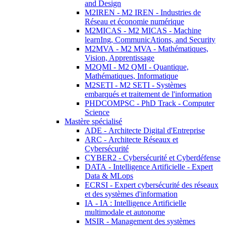
and Design
M2IREN - M2 IREN - Industries de
Réseau et économie numérique
M2MICAS - M2 MICAS - Machine
learnIng, CommunicAtions, and Security
M2MVA - M2 MVA - Mathématiques,
Vision, Apprentissage
M2QMI - M2 QMI - Quantique,
Mathématiques, Informatique
M2SETI - M2 SETI - Systèmes
embarqués et traitement de l'information
PHDCOMPSC - PhD Track - Computer
Science
Mastère spécialisé
ADE - Architecte Digital d'Entreprise
ARC - Architecte Réseaux et
Cybersécurité
CYBER2 - Cybersécurité et Cyberdéfense
DATA - Intelligence Artificielle - Expert
Data & MLops
ECRSI - Expert cybersécurité des réseaux
et des systèmes d'information
IA - IA : Intelligence Artificielle
multimodale et autonome
MSIR - Management des systèmes