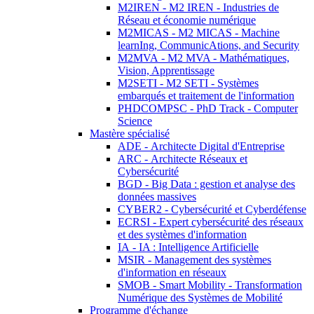
M2IREN - M2 IREN - Industries de
Réseau et économie numérique
M2MICAS - M2 MICAS - Machine
learnIng, CommunicAtions, and Security
M2MVA - M2 MVA - Mathématiques,
Vision, Apprentissage
M2SETI - M2 SETI - Systèmes
embarqués et traitement de l'information
PHDCOMPSC - PhD Track - Computer
Science
Mastère spécialisé
ADE - Architecte Digital d'Entreprise
ARC - Architecte Réseaux et
Cybersécurité
BGD - Big Data : gestion et analyse des
données massives
CYBER2 - Cybersécurité et Cyberdéfense
ECRSI - Expert cybersécurité des réseaux
et des systèmes d'information
IA - IA : Intelligence Artificielle
MSIR - Management des systèmes
d'information en réseaux
SMOB - Smart Mobility - Transformation
Numérique des Systèmes de Mobilité
Programme d'échange