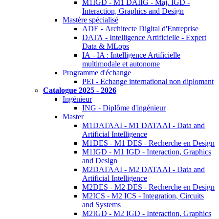
M1IGD - M1 DAIIG - Maj. IGD -
Interaction, Graphics and Design
Mastère spécialisé
ADE - Architecte Digital d'Entreprise
DATA - Intelligence Artificielle - Expert
Data & MLops
IA - IA : Intelligence Artificielle
multimodale et autonome
Programme d'échange
PEI - Echange international non diplomant
Catalogue 2025 - 2026
Ingénieur
ING - Diplôme d'ingénieur
Master
M1DATAAI - M1 DATAAI - Data and
Artificial Intelligence
M1DES - M1 DES - Recherche en Design
M1IGD - M1 IGD - Interaction, Graphics
and Design
M2DATAAI - M2 DATAAI - Data and
Artificial Intelligence
M2DES - M2 DES - Recherche en Design
M2ICS - M2 ICS - Integration, Circuits
and Systems
M2IGD - M2 IGD - Interaction, Graphics