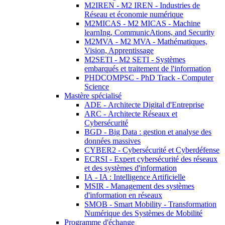
M2IREN - M2 IREN - Industries de
Réseau et économie numérique
M2MICAS - M2 MICAS - Machine
learnIng, CommunicAtions, and Security
M2MVA - M2 MVA - Mathématiques,
Vision, Apprentissage
M2SETI - M2 SETI - Systèmes
embarqués et traitement de l'information
PHDCOMPSC - PhD Track - Computer
Science
Mastère spécialisé
ADE - Architecte Digital d'Entreprise
ARC - Architecte Réseaux et
Cybersécurité
BGD - Big Data : gestion et analyse des
données massives
CYBER2 - Cybersécurité et Cyberdéfense
ECRSI - Expert cybersécurité des réseaux
et des systèmes d'information
IA - IA : Intelligence Artificielle
MSIR - Management des systèmes
d'information en réseaux
SMOB - Smart Mobility - Transformation
Numérique des Systèmes de Mobilité
Programme d'échange