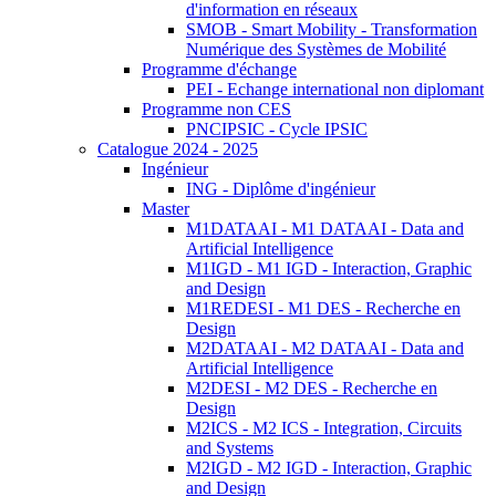
d'information en réseaux
SMOB - Smart Mobility - Transformation
Numérique des Systèmes de Mobilité
Programme d'échange
PEI - Echange international non diplomant
Programme non CES
PNCIPSIC - Cycle IPSIC
Catalogue 2024 - 2025
Ingénieur
ING - Diplôme d'ingénieur
Master
M1DATAAI - M1 DATAAI - Data and
Artificial Intelligence
M1IGD - M1 IGD - Interaction, Graphic
and Design
M1REDESI - M1 DES - Recherche en
Design
M2DATAAI - M2 DATAAI - Data and
Artificial Intelligence
M2DESI - M2 DES - Recherche en
Design
M2ICS - M2 ICS - Integration, Circuits
and Systems
M2IGD - M2 IGD - Interaction, Graphic
and Design