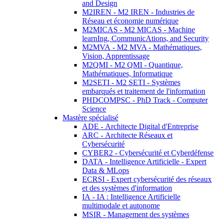
and Design
M2IREN - M2 IREN - Industries de
Réseau et économie numérique
M2MICAS - M2 MICAS - Machine
learnIng, CommunicAtions, and Security
M2MVA - M2 MVA - Mathématiques,
Vision, Apprentissage
M2QMI - M2 QMI - Quantique,
Mathématiques, Informatique
M2SETI - M2 SETI - Systèmes
embarqués et traitement de l'information
PHDCOMPSC - PhD Track - Computer
Science
Mastère spécialisé
ADE - Architecte Digital d'Entreprise
ARC - Architecte Réseaux et
Cybersécurité
CYBER2 - Cybersécurité et Cyberdéfense
DATA - Intelligence Artificielle - Expert
Data & MLops
ECRSI - Expert cybersécurité des réseaux
et des systèmes d'information
IA - IA : Intelligence Artificielle
multimodale et autonome
MSIR - Management des systèmes