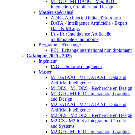
M1IGD - M1 DAIIG - Maj. IGD -
Interaction, Graphics and Design
Mastère spécialisé
ADE - Architecte Digital d'Entreprise
DATA - Intelligence Artificielle - Expert
Data & MLops
IA - IA : Intelligence Artificielle
multimodale et autonome
Programme d'échange
PEI - Echange international non diplomant
Catalogue 2025 - 2026
Ingénieur
ING - Diplôme d'ingénieur
Master
M1DATAAI - M1 DATAAI - Data and
Artificial Intelligence
M1DES - M1 DES - Recherche en Design
M1IGD - M1 IGD - Interaction, Graphics
and Design
M2DATAAI - M2 DATAAI - Data and
Artificial Intelligence
M2DES - M2 DES - Recherche en Design
M2ICS - M2 ICS - Integration, Circuits
and Systems
M2IGD - M2 IGD - Interaction, Graphics