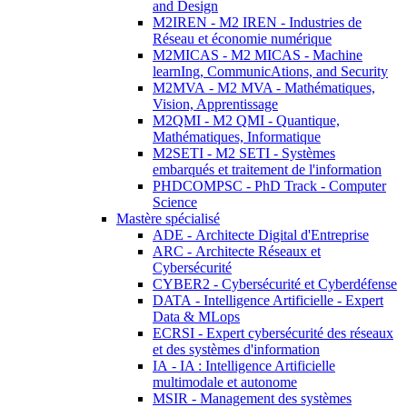
and Design
M2IREN - M2 IREN - Industries de
Réseau et économie numérique
M2MICAS - M2 MICAS - Machine
learnIng, CommunicAtions, and Security
M2MVA - M2 MVA - Mathématiques,
Vision, Apprentissage
M2QMI - M2 QMI - Quantique,
Mathématiques, Informatique
M2SETI - M2 SETI - Systèmes
embarqués et traitement de l'information
PHDCOMPSC - PhD Track - Computer
Science
Mastère spécialisé
ADE - Architecte Digital d'Entreprise
ARC - Architecte Réseaux et
Cybersécurité
CYBER2 - Cybersécurité et Cyberdéfense
DATA - Intelligence Artificielle - Expert
Data & MLops
ECRSI - Expert cybersécurité des réseaux
et des systèmes d'information
IA - IA : Intelligence Artificielle
multimodale et autonome
MSIR - Management des systèmes