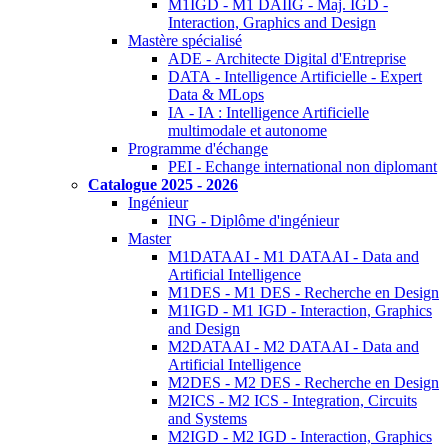
M1IGD - M1 DAIIG - Maj. IGD -
Interaction, Graphics and Design
Mastère spécialisé
ADE - Architecte Digital d'Entreprise
DATA - Intelligence Artificielle - Expert
Data & MLops
IA - IA : Intelligence Artificielle
multimodale et autonome
Programme d'échange
PEI - Echange international non diplomant
Catalogue 2025 - 2026
Ingénieur
ING - Diplôme d'ingénieur
Master
M1DATAAI - M1 DATAAI - Data and
Artificial Intelligence
M1DES - M1 DES - Recherche en Design
M1IGD - M1 IGD - Interaction, Graphics
and Design
M2DATAAI - M2 DATAAI - Data and
Artificial Intelligence
M2DES - M2 DES - Recherche en Design
M2ICS - M2 ICS - Integration, Circuits
and Systems
M2IGD - M2 IGD - Interaction, Graphics