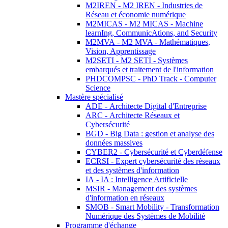
M2IREN - M2 IREN - Industries de
Réseau et économie numérique
M2MICAS - M2 MICAS - Machine
learnIng, CommunicAtions, and Security
M2MVA - M2 MVA - Mathématiques,
Vision, Apprentissage
M2SETI - M2 SETI - Systèmes
embarqués et traitement de l'information
PHDCOMPSC - PhD Track - Computer
Science
Mastère spécialisé
ADE - Architecte Digital d'Entreprise
ARC - Architecte Réseaux et
Cybersécurité
BGD - Big Data : gestion et analyse des
données massives
CYBER2 - Cybersécurité et Cyberdéfense
ECRSI - Expert cybersécurité des réseaux
et des systèmes d'information
IA - IA : Intelligence Artificielle
MSIR - Management des systèmes
d'information en réseaux
SMOB - Smart Mobility - Transformation
Numérique des Systèmes de Mobilité
Programme d'échange