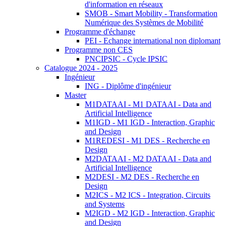
d'information en réseaux
SMOB - Smart Mobility - Transformation
Numérique des Systèmes de Mobilité
Programme d'échange
PEI - Echange international non diplomant
Programme non CES
PNCIPSIC - Cycle IPSIC
Catalogue 2024 - 2025
Ingénieur
ING - Diplôme d'ingénieur
Master
M1DATAAI - M1 DATAAI - Data and
Artificial Intelligence
M1IGD - M1 IGD - Interaction, Graphic
and Design
M1REDESI - M1 DES - Recherche en
Design
M2DATAAI - M2 DATAAI - Data and
Artificial Intelligence
M2DESI - M2 DES - Recherche en
Design
M2ICS - M2 ICS - Integration, Circuits
and Systems
M2IGD - M2 IGD - Interaction, Graphic
and Design