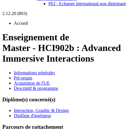
PEI - Echange international non diplomant
2.12.20 (803)
Accueil
Enseignement de
Master
-
HCI902b :
Advanced
Immersive Interactions
Informations générales
Pré-requis
Acquisition de l'UE
Descriptif & programme
Diplôme(s) concerné(s)
Interaction, Graphic & Design
Diplôme d'ingénieur
Parcours de rattachement