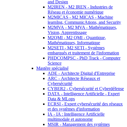
and Design
M2IREN - M2 IREN - Industries de
Réseau et économie numérique
M2MICAS - M2 MICAS - Machine
learnIng, CommunicAtions, and Security
M2MVA - M2 MVA - Mathématiques,
Vision, Apprentissage
M2QMI - M2 QMI - Quantique,
Mathématiques, Informatique
M2SETI - M2 SETI - Systèmes
embarqués et traitement de l'information
PHDCOMPSC - PhD Track - Computer
Science
Mastère spécialisé
ADE - Architecte Digital d'Entreprise
ARC - Architecte Réseaux et
Cybersécurité
CYBER2 - Cybersécurité et Cyberdéfense
DATA - Intelligence Artificielle - Expert
Data & MLops
ECRSI - Expert cybersécurité des réseaux
et des systèmes d'information
IA - IA : Intelligence Artificielle
multimodale et autonome
MSIR - Management des systèmes