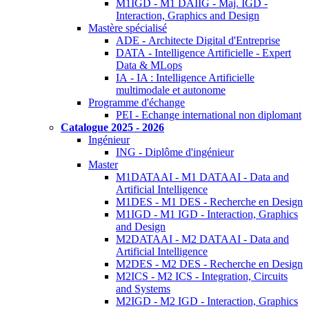
M1IGD - M1 DAIIG - Maj. IGD -
Interaction, Graphics and Design
Mastère spécialisé
ADE - Architecte Digital d'Entreprise
DATA - Intelligence Artificielle - Expert
Data & MLops
IA - IA : Intelligence Artificielle
multimodale et autonome
Programme d'échange
PEI - Echange international non diplomant
Catalogue 2025 - 2026
Ingénieur
ING - Diplôme d'ingénieur
Master
M1DATAAI - M1 DATAAI - Data and
Artificial Intelligence
M1DES - M1 DES - Recherche en Design
M1IGD - M1 IGD - Interaction, Graphics
and Design
M2DATAAI - M2 DATAAI - Data and
Artificial Intelligence
M2DES - M2 DES - Recherche en Design
M2ICS - M2 ICS - Integration, Circuits
and Systems
M2IGD - M2 IGD - Interaction, Graphics