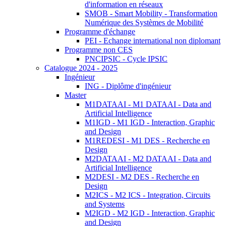
d'information en réseaux
SMOB - Smart Mobility - Transformation
Numérique des Systèmes de Mobilité
Programme d'échange
PEI - Echange international non diplomant
Programme non CES
PNCIPSIC - Cycle IPSIC
Catalogue 2024 - 2025
Ingénieur
ING - Diplôme d'ingénieur
Master
M1DATAAI - M1 DATAAI - Data and
Artificial Intelligence
M1IGD - M1 IGD - Interaction, Graphic
and Design
M1REDESI - M1 DES - Recherche en
Design
M2DATAAI - M2 DATAAI - Data and
Artificial Intelligence
M2DESI - M2 DES - Recherche en
Design
M2ICS - M2 ICS - Integration, Circuits
and Systems
M2IGD - M2 IGD - Interaction, Graphic
and Design