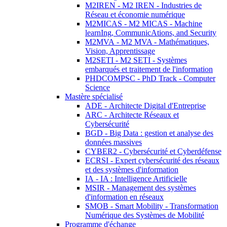
M2IREN - M2 IREN - Industries de
Réseau et économie numérique
M2MICAS - M2 MICAS - Machine
learnIng, CommunicAtions, and Security
M2MVA - M2 MVA - Mathématiques,
Vision, Apprentissage
M2SETI - M2 SETI - Systèmes
embarqués et traitement de l'information
PHDCOMPSC - PhD Track - Computer
Science
Mastère spécialisé
ADE - Architecte Digital d'Entreprise
ARC - Architecte Réseaux et
Cybersécurité
BGD - Big Data : gestion et analyse des
données massives
CYBER2 - Cybersécurité et Cyberdéfense
ECRSI - Expert cybersécurité des réseaux
et des systèmes d'information
IA - IA : Intelligence Artificielle
MSIR - Management des systèmes
d'information en réseaux
SMOB - Smart Mobility - Transformation
Numérique des Systèmes de Mobilité
Programme d'échange