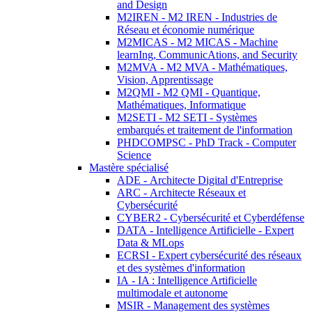
and Design
M2IREN - M2 IREN - Industries de
Réseau et économie numérique
M2MICAS - M2 MICAS - Machine
learnIng, CommunicAtions, and Security
M2MVA - M2 MVA - Mathématiques,
Vision, Apprentissage
M2QMI - M2 QMI - Quantique,
Mathématiques, Informatique
M2SETI - M2 SETI - Systèmes
embarqués et traitement de l'information
PHDCOMPSC - PhD Track - Computer
Science
Mastère spécialisé
ADE - Architecte Digital d'Entreprise
ARC - Architecte Réseaux et
Cybersécurité
CYBER2 - Cybersécurité et Cyberdéfense
DATA - Intelligence Artificielle - Expert
Data & MLops
ECRSI - Expert cybersécurité des réseaux
et des systèmes d'information
IA - IA : Intelligence Artificielle
multimodale et autonome
MSIR - Management des systèmes