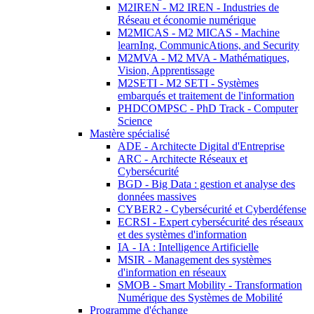
M2IREN - M2 IREN - Industries de
Réseau et économie numérique
M2MICAS - M2 MICAS - Machine
learnIng, CommunicAtions, and Security
M2MVA - M2 MVA - Mathématiques,
Vision, Apprentissage
M2SETI - M2 SETI - Systèmes
embarqués et traitement de l'information
PHDCOMPSC - PhD Track - Computer
Science
Mastère spécialisé
ADE - Architecte Digital d'Entreprise
ARC - Architecte Réseaux et
Cybersécurité
BGD - Big Data : gestion et analyse des
données massives
CYBER2 - Cybersécurité et Cyberdéfense
ECRSI - Expert cybersécurité des réseaux
et des systèmes d'information
IA - IA : Intelligence Artificielle
MSIR - Management des systèmes
d'information en réseaux
SMOB - Smart Mobility - Transformation
Numérique des Systèmes de Mobilité
Programme d'échange