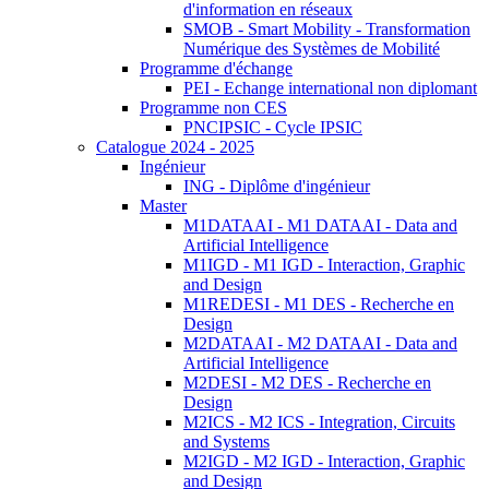
d'information en réseaux
SMOB - Smart Mobility - Transformation
Numérique des Systèmes de Mobilité
Programme d'échange
PEI - Echange international non diplomant
Programme non CES
PNCIPSIC - Cycle IPSIC
Catalogue 2024 - 2025
Ingénieur
ING - Diplôme d'ingénieur
Master
M1DATAAI - M1 DATAAI - Data and
Artificial Intelligence
M1IGD - M1 IGD - Interaction, Graphic
and Design
M1REDESI - M1 DES - Recherche en
Design
M2DATAAI - M2 DATAAI - Data and
Artificial Intelligence
M2DESI - M2 DES - Recherche en
Design
M2ICS - M2 ICS - Integration, Circuits
and Systems
M2IGD - M2 IGD - Interaction, Graphic
and Design