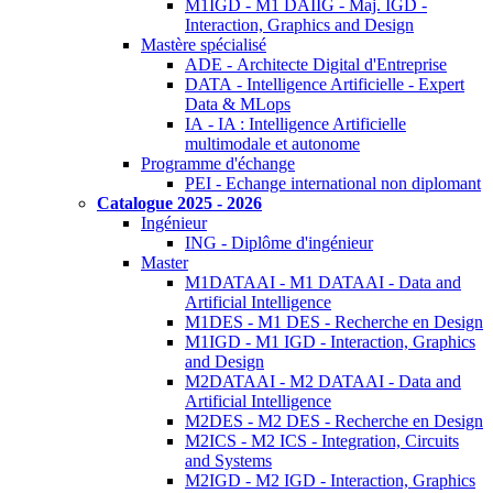
M1IGD - M1 DAIIG - Maj. IGD -
Interaction, Graphics and Design
Mastère spécialisé
ADE - Architecte Digital d'Entreprise
DATA - Intelligence Artificielle - Expert
Data & MLops
IA - IA : Intelligence Artificielle
multimodale et autonome
Programme d'échange
PEI - Echange international non diplomant
Catalogue 2025 - 2026
Ingénieur
ING - Diplôme d'ingénieur
Master
M1DATAAI - M1 DATAAI - Data and
Artificial Intelligence
M1DES - M1 DES - Recherche en Design
M1IGD - M1 IGD - Interaction, Graphics
and Design
M2DATAAI - M2 DATAAI - Data and
Artificial Intelligence
M2DES - M2 DES - Recherche en Design
M2ICS - M2 ICS - Integration, Circuits
and Systems
M2IGD - M2 IGD - Interaction, Graphics