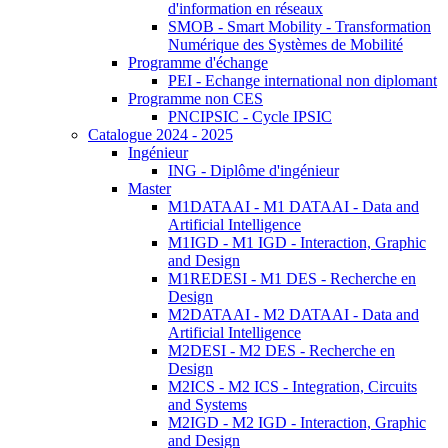
d'information en réseaux
SMOB - Smart Mobility - Transformation
Numérique des Systèmes de Mobilité
Programme d'échange
PEI - Echange international non diplomant
Programme non CES
PNCIPSIC - Cycle IPSIC
Catalogue 2024 - 2025
Ingénieur
ING - Diplôme d'ingénieur
Master
M1DATAAI - M1 DATAAI - Data and
Artificial Intelligence
M1IGD - M1 IGD - Interaction, Graphic
and Design
M1REDESI - M1 DES - Recherche en
Design
M2DATAAI - M2 DATAAI - Data and
Artificial Intelligence
M2DESI - M2 DES - Recherche en
Design
M2ICS - M2 ICS - Integration, Circuits
and Systems
M2IGD - M2 IGD - Interaction, Graphic
and Design