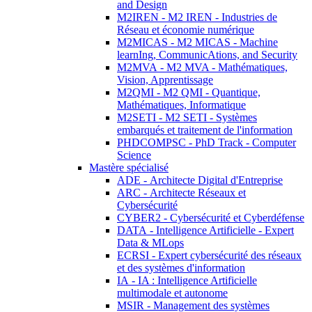
and Design
M2IREN - M2 IREN - Industries de
Réseau et économie numérique
M2MICAS - M2 MICAS - Machine
learnIng, CommunicAtions, and Security
M2MVA - M2 MVA - Mathématiques,
Vision, Apprentissage
M2QMI - M2 QMI - Quantique,
Mathématiques, Informatique
M2SETI - M2 SETI - Systèmes
embarqués et traitement de l'information
PHDCOMPSC - PhD Track - Computer
Science
Mastère spécialisé
ADE - Architecte Digital d'Entreprise
ARC - Architecte Réseaux et
Cybersécurité
CYBER2 - Cybersécurité et Cyberdéfense
DATA - Intelligence Artificielle - Expert
Data & MLops
ECRSI - Expert cybersécurité des réseaux
et des systèmes d'information
IA - IA : Intelligence Artificielle
multimodale et autonome
MSIR - Management des systèmes