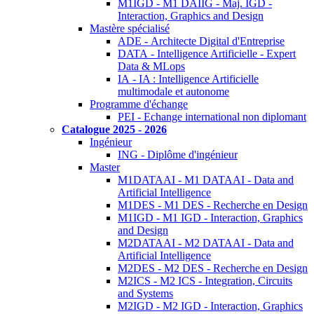
M1IGD - M1 DAIIG - Maj. IGD -
Interaction, Graphics and Design
Mastère spécialisé
ADE - Architecte Digital d'Entreprise
DATA - Intelligence Artificielle - Expert
Data & MLops
IA - IA : Intelligence Artificielle
multimodale et autonome
Programme d'échange
PEI - Echange international non diplomant
Catalogue 2025 - 2026
Ingénieur
ING - Diplôme d'ingénieur
Master
M1DATAAI - M1 DATAAI - Data and
Artificial Intelligence
M1DES - M1 DES - Recherche en Design
M1IGD - M1 IGD - Interaction, Graphics
and Design
M2DATAAI - M2 DATAAI - Data and
Artificial Intelligence
M2DES - M2 DES - Recherche en Design
M2ICS - M2 ICS - Integration, Circuits
and Systems
M2IGD - M2 IGD - Interaction, Graphics