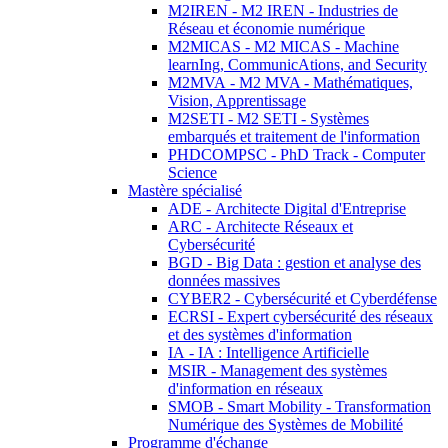
M2IREN - M2 IREN - Industries de
Réseau et économie numérique
M2MICAS - M2 MICAS - Machine
learnIng, CommunicAtions, and Security
M2MVA - M2 MVA - Mathématiques,
Vision, Apprentissage
M2SETI - M2 SETI - Systèmes
embarqués et traitement de l'information
PHDCOMPSC - PhD Track - Computer
Science
Mastère spécialisé
ADE - Architecte Digital d'Entreprise
ARC - Architecte Réseaux et
Cybersécurité
BGD - Big Data : gestion et analyse des
données massives
CYBER2 - Cybersécurité et Cyberdéfense
ECRSI - Expert cybersécurité des réseaux
et des systèmes d'information
IA - IA : Intelligence Artificielle
MSIR - Management des systèmes
d'information en réseaux
SMOB - Smart Mobility - Transformation
Numérique des Systèmes de Mobilité
Programme d'échange