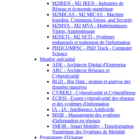
M2IREN - M2 IREN - Industries de
Réseau et économie numérique
M2MICAS - M2 MICAS - Machine
learnIng, CommunicAtions, and Security
M2MVA - M2 MVA - Mathématiques,
Vision, Apprentissage
M2SETI - M2 SETI - Systèmes
embarqués et traitement de l'information
PHDCOMPSC - PhD Track - Computer
Science
Mastère spécialisé
ADE - Architecte Digital d'Entreprise
ARC - Architecte Réseaux et
Cybersécurité
BGD - Big Data : gestion et analyse des
données massives
CYBER2 - Cybersécurité et Cyberdéfense
ECRSI - Expert cybersécurité des réseaux
et des systèmes d'information
IA - IA : Intelligence Artificielle
MSIR - Management des systèmes
d'information en réseaux
SMOB - Smart Mobility - Transformation
Numérique des Systèmes de Mobilité
Programme d'échange