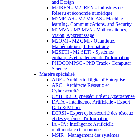
and Design
M2IREN - M2 IREN - Industries de
Réseau et économie numérique
M2MICAS - M2 MICAS - Machine
learnIng, CommunicAtions, and Security
M2MVA - M2 MVA - Mathématiques,
Vision, Apprentissage
M2QMI - M2 QMI - Quantique,
Mathématiques, Informatique
M2SETI - M2 SETI - Systèmes
embarqués et traitement de l'information
PHDCOMPSC - PhD Track - Computer
Science
Mastère spécialisé
ADE - Architecte Digital d'Entreprise
ARC - Architecte Réseaux et
Cybersécurité
CYBER2 - Cybersécurité et Cyberdéfense
DATA - Intelligence Artificielle - Expert
Data & MLops
ECRSI - Expert cybersécurité des réseaux
et des systèmes d'information
IA - IA : Intelligence Artificielle
multimodale et autonome
MSIR - Management des systèmes