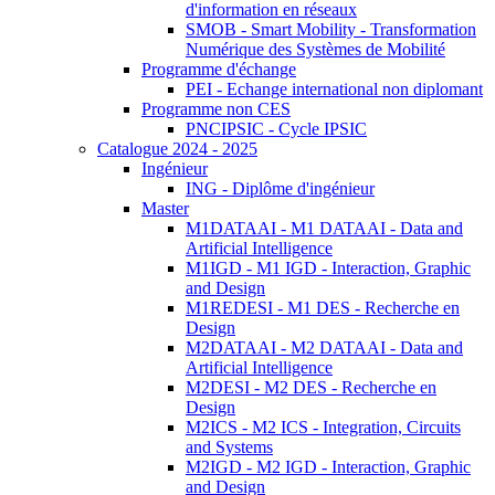
d'information en réseaux
SMOB - Smart Mobility - Transformation
Numérique des Systèmes de Mobilité
Programme d'échange
PEI - Echange international non diplomant
Programme non CES
PNCIPSIC - Cycle IPSIC
Catalogue 2024 - 2025
Ingénieur
ING - Diplôme d'ingénieur
Master
M1DATAAI - M1 DATAAI - Data and
Artificial Intelligence
M1IGD - M1 IGD - Interaction, Graphic
and Design
M1REDESI - M1 DES - Recherche en
Design
M2DATAAI - M2 DATAAI - Data and
Artificial Intelligence
M2DESI - M2 DES - Recherche en
Design
M2ICS - M2 ICS - Integration, Circuits
and Systems
M2IGD - M2 IGD - Interaction, Graphic
and Design