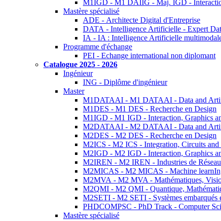
M1IGD - M1 DAIIG - Maj. IGD - Interactio
Mastère spécialisé
ADE - Architecte Digital d'Entreprise
DATA - Intelligence Artificielle - Expert 
IA - IA : Intelligence Artificielle multimoda
Programme d'échange
PEI - Echange international non diplomant
Catalogue 2025 - 2026
Ingénieur
ING - Diplôme d'ingénieur
Master
M1DATAAI - M1 DATAAI - Data and Artific
M1DES - M1 DES - Recherche en Design
M1IGD - M1 IGD - Interaction, Graphics a
M2DATAAI - M2 DATAAI - Data and Artific
M2DES - M2 DES - Recherche en Design
M2ICS - M2 ICS - Integration, Circuits and
M2IGD - M2 IGD - Interaction, Graphics a
M2IREN - M2 IREN - Industries de Réseau
M2MICAS - M2 MICAS - Machine learnIng
M2MVA - M2 MVA - Mathématiques, Vision
M2QMI - M2 QMI - Quantique, Mathématiq
M2SETI - M2 SETI - Systèmes embarqués et 
PHDCOMPSC - PhD Track - Computer Sci
Mastère spécialisé