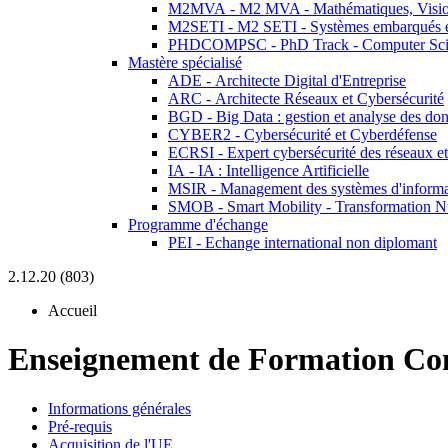
M2MVA - M2 MVA - Mathématiques, Vision
M2SETI - M2 SETI - Systèmes embarqués et 
PHDCOMPSC - PhD Track - Computer Sci
Mastère spécialisé
ADE - Architecte Digital d'Entreprise
ARC - Architecte Réseaux et Cybersécurité
BGD - Big Data : gestion et analyse des do
CYBER2 - Cybersécurité et Cyberdéfense
ECRSI - Expert cybersécurité des réseaux et
IA - IA : Intelligence Artificielle
MSIR - Management des systèmes d'informa
SMOB - Smart Mobility - Transformation N
Programme d'échange
PEI - Echange international non diplomant
2.12.20 (803)
Accueil
Enseignement de Formation Co
Informations générales
Pré-requis
Acquisition de l'UE