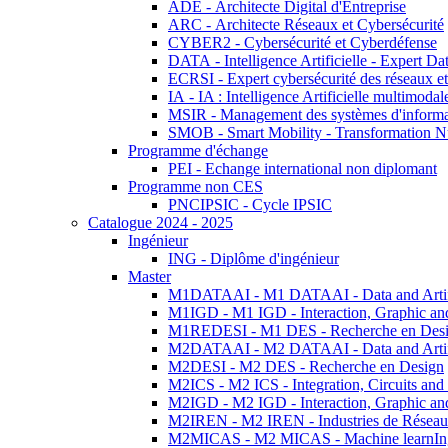
ADE - Architecte Digital d'Entreprise
ARC - Architecte Réseaux et Cybersécurité
CYBER2 - Cybersécurité et Cyberdéfense
DATA - Intelligence Artificielle - Expert 
ECRSI - Expert cybersécurité des réseaux et
IA - IA : Intelligence Artificielle multimoda
MSIR - Management des systèmes d'informa
SMOB - Smart Mobility - Transformation N
Programme d'échange
PEI - Echange international non diplomant
Programme non CES
PNCIPSIC - Cycle IPSIC
Catalogue 2024 - 2025
Ingénieur
ING - Diplôme d'ingénieur
Master
M1DATAAI - M1 DATAAI - Data and Artific
M1IGD - M1 IGD - Interaction, Graphic an
M1REDESI - M1 DES - Recherche en Des
M2DATAAI - M2 DATAAI - Data and Artific
M2DESI - M2 DES - Recherche en Design
M2ICS - M2 ICS - Integration, Circuits and
M2IGD - M2 IGD - Interaction, Graphic an
M2IREN - M2 IREN - Industries de Réseau
M2MICAS - M2 MICAS - Machine learnIng