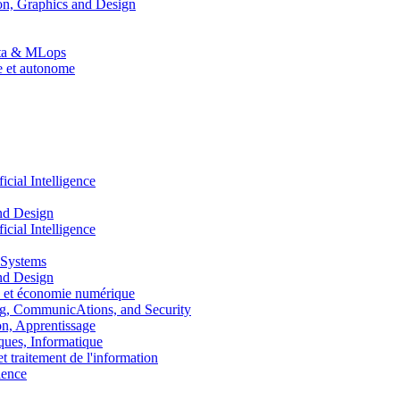
n, Graphics and Design
Data & MLops
le et autonome
ial Intelligence
nd Design
ial Intelligence
 Systems
nd Design
 et économie numérique
, CommunicAtions, and Security
, Apprentissage
ues, Informatique
traitement de l'information
ence