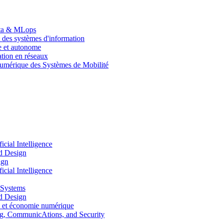
Data & MLops
 des systèmes d'information
le et autonome
tion en réseaux
umérique des Systèmes de Mobilité
ial Intelligence
d Design
ign
ial Intelligence
 Systems
d Design
 et économie numérique
, CommunicAtions, and Security