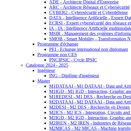
ADE - Architecte Digital d'Entreprise
ARC - Architecte Réseaux et Cybersécurité
CYBER2 - Cybersécurité et Cyberdéfense
DATA - Intelligence Artificielle - Expert 
ECRSI - Expert cybersécurité des réseaux et
IA - IA : Intelligence Artificielle multimoda
MSIR - Management des systèmes d'informa
SMOB - Smart Mobility - Transformation N
Programme d'échange
PEI - Echange international non diplomant
Programme non CES
PNCIPSIC - Cycle IPSIC
Catalogue 2024 - 2025
Ingénieur
ING - Diplôme d'ingénieur
Master
M1DATAAI - M1 DATAAI - Data and Artific
M1IGD - M1 IGD - Interaction, Graphic an
M1REDESI - M1 DES - Recherche en Des
M2DATAAI - M2 DATAAI - Data and Artific
M2DESI - M2 DES - Recherche en Design
M2ICS - M2 ICS - Integration, Circuits and
M2IGD - M2 IGD - Interaction, Graphic an
M2IREN - M2 IREN - Industries de Réseau
M2MICAS - M2 MICAS - Machine learnIng