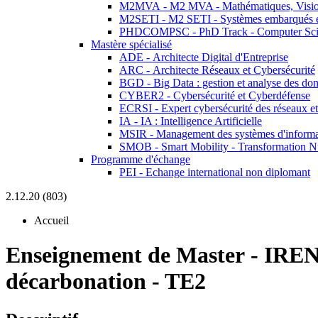
M2MVA - M2 MVA - Mathématiques, Vision
M2SETI - M2 SETI - Systèmes embarqués et 
PHDCOMPSC - PhD Track - Computer Sci
Mastère spécialisé
ADE - Architecte Digital d'Entreprise
ARC - Architecte Réseaux et Cybersécurité
BGD - Big Data : gestion et analyse des do
CYBER2 - Cybersécurité et Cyberdéfense
ECRSI - Expert cybersécurité des réseaux et
IA - IA : Intelligence Artificielle
MSIR - Management des systèmes d'informa
SMOB - Smart Mobility - Transformation N
Programme d'échange
PEI - Echange international non diplomant
2.12.20 (803)
Accueil
Enseignement de Master
-
IREN
décarbonation - TE2