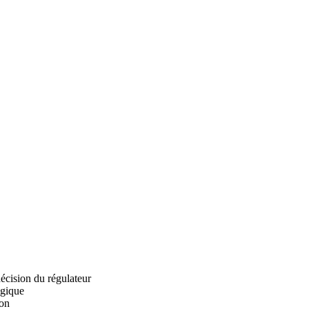
décision du régulateur
ogique
ion