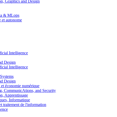
n, Graphics and Design
Data & MLops
le et autonome
ial Intelligence
nd Design
ial Intelligence
 Systems
nd Design
 et économie numérique
, CommunicAtions, and Security
, Apprentissage
ues, Informatique
traitement de l'information
ence