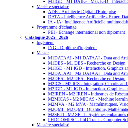
M1IGD - M1 DAIIG - Maj. IGD - Interactio
Mastère spécialisé
ADE - Architecte Digital d'Entreprise
DATA - Intelligence Artificielle - Expert 
IA - IA : Intelligence Artificielle multimoda
Programme d'échange
PEI - Echange international non diplomant
Catalogue 2025 - 2026
Ingénieur
ING - Diplôme d'ingénieur
Master
M1DATAAI - M1 DATAAI - Data and Artific
M1DES - M1 DES - Recherche en Design
M1IGD - M1 IGD - Interaction, Graphics a
M2DATAAI - M2 DATAAI - Data and Artific
M2DES - M2 DES - Recherche en Design
M2ICS - M2 ICS - Integration, Circuits and
M2IGD - M2 IGD - Interaction, Graphics a
M2IREN - M2 IREN - Industries de Réseau
M2MICAS - M2 MICAS - Machine learnIng
M2MVA - M2 MVA - Mathématiques, Vision
M2QMI - M2 QMI - Quantique, Mathématiq
M2SETI - M2 SETI - Systèmes embarqués et 
PHDCOMPSC - PhD Track - Computer Sci
Mastère spécialisé