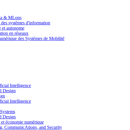
Data & MLops
 des systèmes d'information
le et autonome
tion en réseaux
umérique des Systèmes de Mobilité
ial Intelligence
d Design
ign
ial Intelligence
 Systems
d Design
 et économie numérique
, CommunicAtions, and Security