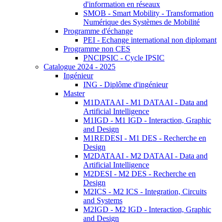
d'information en réseaux
SMOB - Smart Mobility - Transformation
Numérique des Systèmes de Mobilité
Programme d'échange
PEI - Echange international non diplomant
Programme non CES
PNCIPSIC - Cycle IPSIC
Catalogue 2024 - 2025
Ingénieur
ING - Diplôme d'ingénieur
Master
M1DATAAI - M1 DATAAI - Data and
Artificial Intelligence
M1IGD - M1 IGD - Interaction, Graphic
and Design
M1REDESI - M1 DES - Recherche en
Design
M2DATAAI - M2 DATAAI - Data and
Artificial Intelligence
M2DESI - M2 DES - Recherche en
Design
M2ICS - M2 ICS - Integration, Circuits
and Systems
M2IGD - M2 IGD - Interaction, Graphic
and Design