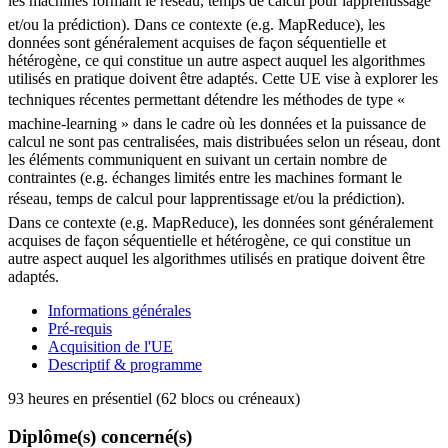
les machines formant le réseau, temps de calcul pour lapprentissage
et/ou la prédiction). Dans ce contexte (e.g. MapReduce), les
données sont généralement acquises de façon séquentielle et
hétérogène, ce qui constitue un autre aspect auquel les algorithmes
utilisés en pratique doivent être adaptés. Cette UE vise à explorer les
techniques récentes permettant détendre les méthodes de type «
machine-learning » dans le cadre où les données et la puissance de
calcul ne sont pas centralisées, mais distribuées selon un réseau, dont
les éléments communiquent en suivant un certain nombre de
contraintes (e.g. échanges limités entre les machines formant le
réseau, temps de calcul pour lapprentissage et/ou la prédiction).
Dans ce contexte (e.g. MapReduce), les données sont généralement
acquises de façon séquentielle et hétérogène, ce qui constitue un
autre aspect auquel les algorithmes utilisés en pratique doivent être
adaptés.
Informations générales
Pré-requis
Acquisition de l'UE
Descriptif & programme
93 heures en présentiel (62 blocs ou créneaux)
Diplôme(s) concerné(s)