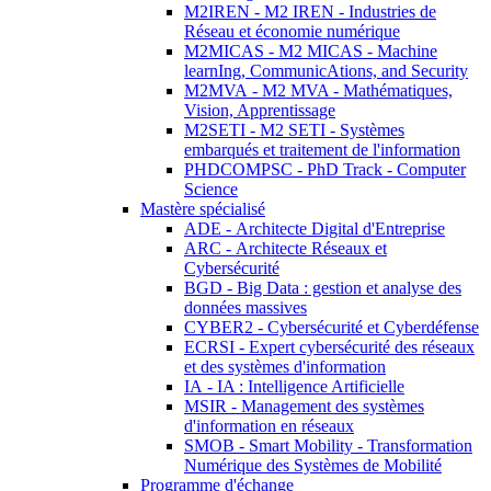
M2IREN - M2 IREN - Industries de
Réseau et économie numérique
M2MICAS - M2 MICAS - Machine
learnIng, CommunicAtions, and Security
M2MVA - M2 MVA - Mathématiques,
Vision, Apprentissage
M2SETI - M2 SETI - Systèmes
embarqués et traitement de l'information
PHDCOMPSC - PhD Track - Computer
Science
Mastère spécialisé
ADE - Architecte Digital d'Entreprise
ARC - Architecte Réseaux et
Cybersécurité
BGD - Big Data : gestion et analyse des
données massives
CYBER2 - Cybersécurité et Cyberdéfense
ECRSI - Expert cybersécurité des réseaux
et des systèmes d'information
IA - IA : Intelligence Artificielle
MSIR - Management des systèmes
d'information en réseaux
SMOB - Smart Mobility - Transformation
Numérique des Systèmes de Mobilité
Programme d'échange