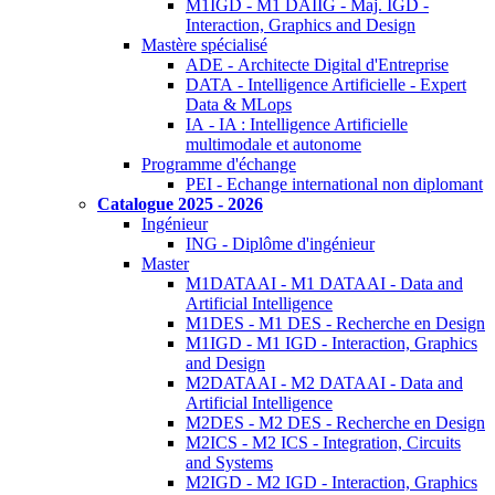
M1IGD - M1 DAIIG - Maj. IGD -
Interaction, Graphics and Design
Mastère spécialisé
ADE - Architecte Digital d'Entreprise
DATA - Intelligence Artificielle - Expert
Data & MLops
IA - IA : Intelligence Artificielle
multimodale et autonome
Programme d'échange
PEI - Echange international non diplomant
Catalogue 2025 - 2026
Ingénieur
ING - Diplôme d'ingénieur
Master
M1DATAAI - M1 DATAAI - Data and
Artificial Intelligence
M1DES - M1 DES - Recherche en Design
M1IGD - M1 IGD - Interaction, Graphics
and Design
M2DATAAI - M2 DATAAI - Data and
Artificial Intelligence
M2DES - M2 DES - Recherche en Design
M2ICS - M2 ICS - Integration, Circuits
and Systems
M2IGD - M2 IGD - Interaction, Graphics