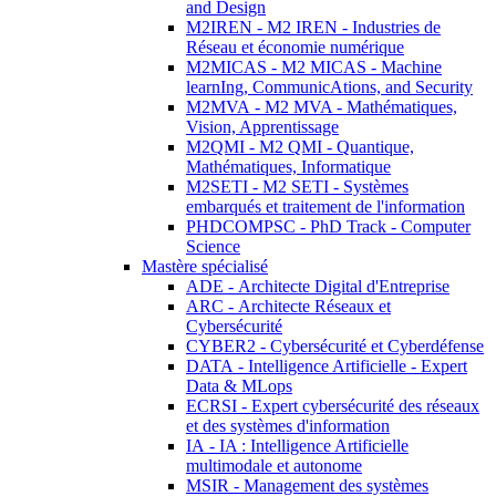
and Design
M2IREN - M2 IREN - Industries de
Réseau et économie numérique
M2MICAS - M2 MICAS - Machine
learnIng, CommunicAtions, and Security
M2MVA - M2 MVA - Mathématiques,
Vision, Apprentissage
M2QMI - M2 QMI - Quantique,
Mathématiques, Informatique
M2SETI - M2 SETI - Systèmes
embarqués et traitement de l'information
PHDCOMPSC - PhD Track - Computer
Science
Mastère spécialisé
ADE - Architecte Digital d'Entreprise
ARC - Architecte Réseaux et
Cybersécurité
CYBER2 - Cybersécurité et Cyberdéfense
DATA - Intelligence Artificielle - Expert
Data & MLops
ECRSI - Expert cybersécurité des réseaux
et des systèmes d'information
IA - IA : Intelligence Artificielle
multimodale et autonome
MSIR - Management des systèmes