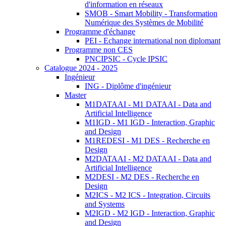
d'information en réseaux
SMOB - Smart Mobility - Transformation
Numérique des Systèmes de Mobilité
Programme d'échange
PEI - Echange international non diplomant
Programme non CES
PNCIPSIC - Cycle IPSIC
Catalogue 2024 - 2025
Ingénieur
ING - Diplôme d'ingénieur
Master
M1DATAAI - M1 DATAAI - Data and
Artificial Intelligence
M1IGD - M1 IGD - Interaction, Graphic
and Design
M1REDESI - M1 DES - Recherche en
Design
M2DATAAI - M2 DATAAI - Data and
Artificial Intelligence
M2DESI - M2 DES - Recherche en
Design
M2ICS - M2 ICS - Integration, Circuits
and Systems
M2IGD - M2 IGD - Interaction, Graphic
and Design