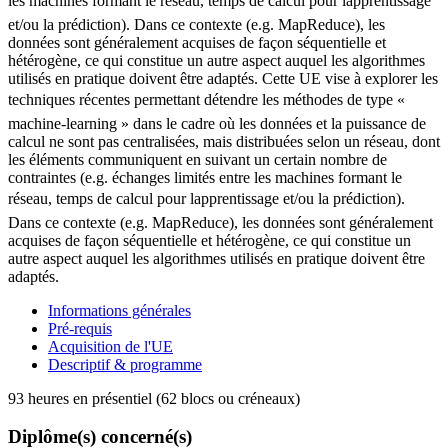
les machines formant le réseau, temps de calcul pour lapprentissage
et/ou la prédiction). Dans ce contexte (e.g. MapReduce), les
données sont généralement acquises de façon séquentielle et
hétérogène, ce qui constitue un autre aspect auquel les algorithmes
utilisés en pratique doivent être adaptés. Cette UE vise à explorer les
techniques récentes permettant détendre les méthodes de type «
machine-learning » dans le cadre où les données et la puissance de
calcul ne sont pas centralisées, mais distribuées selon un réseau, dont
les éléments communiquent en suivant un certain nombre de
contraintes (e.g. échanges limités entre les machines formant le
réseau, temps de calcul pour lapprentissage et/ou la prédiction).
Dans ce contexte (e.g. MapReduce), les données sont généralement
acquises de façon séquentielle et hétérogène, ce qui constitue un
autre aspect auquel les algorithmes utilisés en pratique doivent être
adaptés.
Informations générales
Pré-requis
Acquisition de l'UE
Descriptif & programme
93 heures en présentiel (62 blocs ou créneaux)
Diplôme(s) concerné(s)