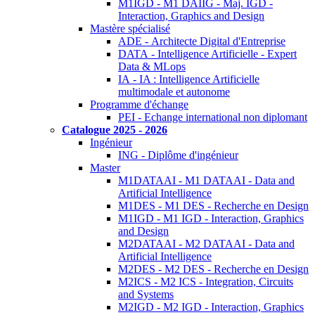
M1IGD - M1 DAIIG - Maj. IGD -
Interaction, Graphics and Design
Mastère spécialisé
ADE - Architecte Digital d'Entreprise
DATA - Intelligence Artificielle - Expert
Data & MLops
IA - IA : Intelligence Artificielle
multimodale et autonome
Programme d'échange
PEI - Echange international non diplomant
Catalogue 2025 - 2026
Ingénieur
ING - Diplôme d'ingénieur
Master
M1DATAAI - M1 DATAAI - Data and
Artificial Intelligence
M1DES - M1 DES - Recherche en Design
M1IGD - M1 IGD - Interaction, Graphics
and Design
M2DATAAI - M2 DATAAI - Data and
Artificial Intelligence
M2DES - M2 DES - Recherche en Design
M2ICS - M2 ICS - Integration, Circuits
and Systems
M2IGD - M2 IGD - Interaction, Graphics