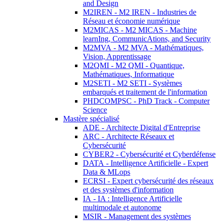
and Design
M2IREN - M2 IREN - Industries de
Réseau et économie numérique
M2MICAS - M2 MICAS - Machine
learnIng, CommunicAtions, and Security
M2MVA - M2 MVA - Mathématiques,
Vision, Apprentissage
M2QMI - M2 QMI - Quantique,
Mathématiques, Informatique
M2SETI - M2 SETI - Systèmes
embarqués et traitement de l'information
PHDCOMPSC - PhD Track - Computer
Science
Mastère spécialisé
ADE - Architecte Digital d'Entreprise
ARC - Architecte Réseaux et
Cybersécurité
CYBER2 - Cybersécurité et Cyberdéfense
DATA - Intelligence Artificielle - Expert
Data & MLops
ECRSI - Expert cybersécurité des réseaux
et des systèmes d'information
IA - IA : Intelligence Artificielle
multimodale et autonome
MSIR - Management des systèmes