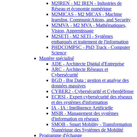
M2IREN - M2 IREN - Industries de
Réseau et économie numérique
M2MICAS - M2 MICAS - Machine
learnIng, CommunicAtions, and Security
M2MVA - M2 MVA - Mathématiques,
Vision, Apprentissage
M2SETI - M2 SETI - Systèmes
embarqués et traitement de l'information
PHDCOMPSC - PhD Track - Computer
Science
Mastère spécialisé
ADE - Architecte Digital d'Entreprise
ARC - Architecte Réseaux et
Cybersécurité
BGD - Big Data : gestion et analyse des
données massives
CYBER2 - Cybersécurité et Cyberdéfense
ECRSI - Expert cybersécurité des réseaux
et des systèmes d'information
IA - IA : Intelligence Artificielle
MSIR - Management des systèmes
d'information en réseaux
SMOB - Smart Mobility - Transformation
Numérique des Systèmes de Mobilité
Programme d'échange