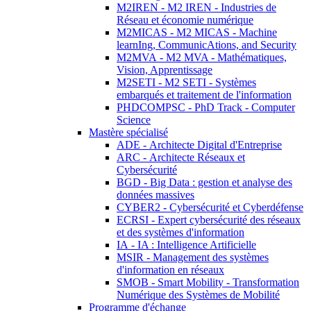
M2IREN - M2 IREN - Industries de
Réseau et économie numérique
M2MICAS - M2 MICAS - Machine
learnIng, CommunicAtions, and Security
M2MVA - M2 MVA - Mathématiques,
Vision, Apprentissage
M2SETI - M2 SETI - Systèmes
embarqués et traitement de l'information
PHDCOMPSC - PhD Track - Computer
Science
Mastère spécialisé
ADE - Architecte Digital d'Entreprise
ARC - Architecte Réseaux et
Cybersécurité
BGD - Big Data : gestion et analyse des
données massives
CYBER2 - Cybersécurité et Cyberdéfense
ECRSI - Expert cybersécurité des réseaux
et des systèmes d'information
IA - IA : Intelligence Artificielle
MSIR - Management des systèmes
d'information en réseaux
SMOB - Smart Mobility - Transformation
Numérique des Systèmes de Mobilité
Programme d'échange