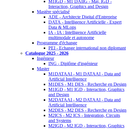
M1IGD - M1 DAIIG - Maj. IGD -
Interaction, Graphics and Design
Mastère spécialisé
ADE - Architecte Digital d'Entreprise
DATA - Intelligence Artificielle - Expert
Data & MLops
IA - IA : Intelligence Artificielle
multimodale et autonome
Programme d'échange
PEI - Echange international non diplomant
Catalogue 2025 - 2026
Ingénieur
ING - Diplôme d'ingénieur
Master
M1DATAAI - M1 DATAAI - Data and
Artificial Intelligence
M1DES - M1 DES - Recherche en Design
M1IGD - M1 IGD - Interaction, Graphics
and Design
M2DATAAI - M2 DATAAI - Data and
Artificial Intelligence
M2DES - M2 DES - Recherche en Design
M2ICS - M2 ICS - Integration, Circuits
and Systems
M2IGD - M2 IGD - Interaction, Graphics