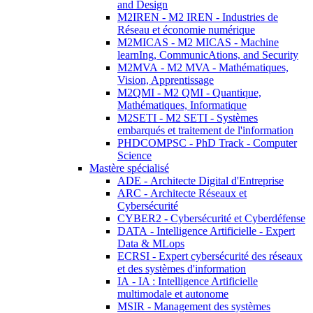
and Design
M2IREN - M2 IREN - Industries de
Réseau et économie numérique
M2MICAS - M2 MICAS - Machine
learnIng, CommunicAtions, and Security
M2MVA - M2 MVA - Mathématiques,
Vision, Apprentissage
M2QMI - M2 QMI - Quantique,
Mathématiques, Informatique
M2SETI - M2 SETI - Systèmes
embarqués et traitement de l'information
PHDCOMPSC - PhD Track - Computer
Science
Mastère spécialisé
ADE - Architecte Digital d'Entreprise
ARC - Architecte Réseaux et
Cybersécurité
CYBER2 - Cybersécurité et Cyberdéfense
DATA - Intelligence Artificielle - Expert
Data & MLops
ECRSI - Expert cybersécurité des réseaux
et des systèmes d'information
IA - IA : Intelligence Artificielle
multimodale et autonome
MSIR - Management des systèmes