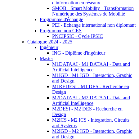
d'information en réseaux
SMOB - Smart Mobility - Transformation
Numérique des Systèmes de Mobilité
Programme d'échange
PEI - Echange international non diplomant
Programme non CES
PNCIPSIC - Cycle IPSIC
Catalogue 2024 - 2025
Ingénieur
ING - Diplôme d'ingénieur
Master
M1DATAAI - M1 DATAAI - Data and
Artificial Intelligence
M1IGD - M1 IGD - Interaction, Graphic
and Design
M1REDESI - M1 DES - Recherche en
Design
M2DATAAI - M2 DATAAI - Data and
Artificial Intelligence
M2DESI - M2 DES - Recherche en
Design
M2ICS - M2 ICS - Integration, Circuits
and Systems
M2IGD - M2 IGD - Interaction, Graphic
and Design