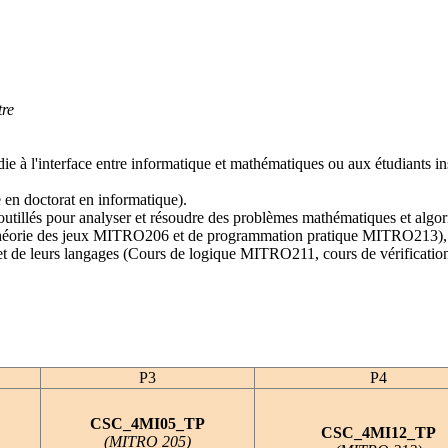
tre
ie à l'interface entre informatique et mathématiques ou aux étudiants insc
 en doctorat en informatique).
 outillés pour analyser et résoudre des problèmes mathématiques et algor
orie des jeux MITRO206 et de programmation pratique MITRO213), e
tion et de leurs langages (Cours de logique MITRO211, cours de vérific
P3
P4
CSC_4MI05_TP
CSC_4MI12_TP
(MITRO 205)