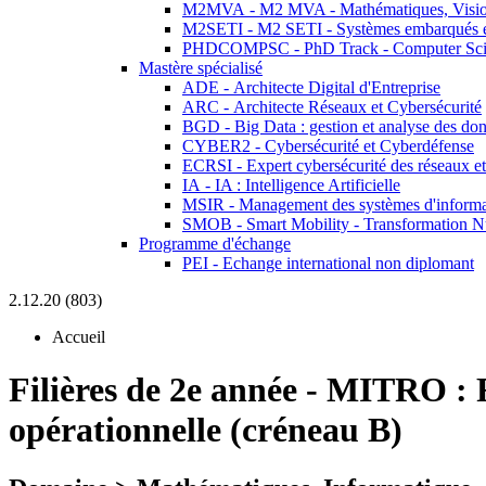
M2MVA - M2 MVA - Mathématiques, Vision
M2SETI - M2 SETI - Systèmes embarqués et 
PHDCOMPSC - PhD Track - Computer Sci
Mastère spécialisé
ADE - Architecte Digital d'Entreprise
ARC - Architecte Réseaux et Cybersécurité
BGD - Big Data : gestion et analyse des do
CYBER2 - Cybersécurité et Cyberdéfense
ECRSI - Expert cybersécurité des réseaux et
IA - IA : Intelligence Artificielle
MSIR - Management des systèmes d'informa
SMOB - Smart Mobility - Transformation N
Programme d'échange
PEI - Echange international non diplomant
2.12.20 (803)
Accueil
Filières de 2e année
-
MITRO :
opérationnelle (créneau B)