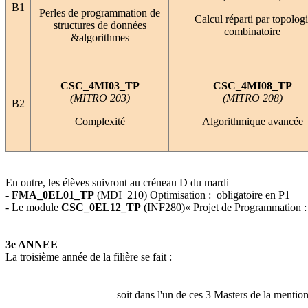
B1
Perles de programmation de
Calcul réparti par topolog
structures de données
combinatoire
&algorithmes
CSC_4MI03_TP
CSC_4MI08_TP
(MITRO 203)
(MITRO 208)
B2
Complexité
Algorithmique avancée
En outre, les élèves suivront au créneau D du mardi
-
FMA_0EL01_TP
(MDI 210) Optimisation : obligatoire en P1
- Le module
CSC_0EL12_TP
(INF280)« Projet de Programmation : pr
3e ANNEE
La troisième année de la filière se fait :
soit dans l'un de ces 3 Masters de la mention