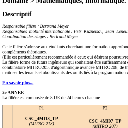
Domaine > Mathématiques, Informatique.
Descriptif
Responsable filière : Bertrand Meyer
Responsables mobilité internationale : Petr Kuznetsov, Jean Leneu
Coordination des stages : Bertrand Meyer
Cette filière s'adresse aux étudiants cherchant une formation approfond
compléments théoriques.
(Elle est particulièrement recommandée à ceux qui désirent poursuivre
La filière forme de futurs ingénieurs qui souhaitent être suffisamment
combinatoire MITRO205, d'algorithmique avancée MITRO208, de thé
maitriser les tenants et aboutissants des outils liés à la programma
En savoir plus...
2e ANNEE
La filière est composée de 8 UE de 24 heures chacune
P1
P2
CSC_4MI13_TP
CSC_4MI07_TP
(MITRO 213)
(MITRO 207)