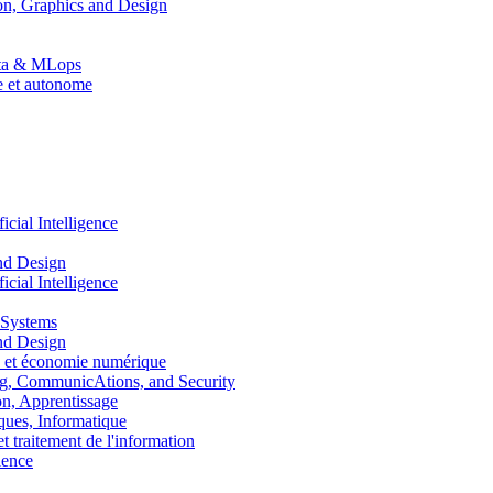
n, Graphics and Design
Data & MLops
le et autonome
ial Intelligence
nd Design
ial Intelligence
 Systems
nd Design
 et économie numérique
, CommunicAtions, and Security
, Apprentissage
ues, Informatique
traitement de l'information
ence