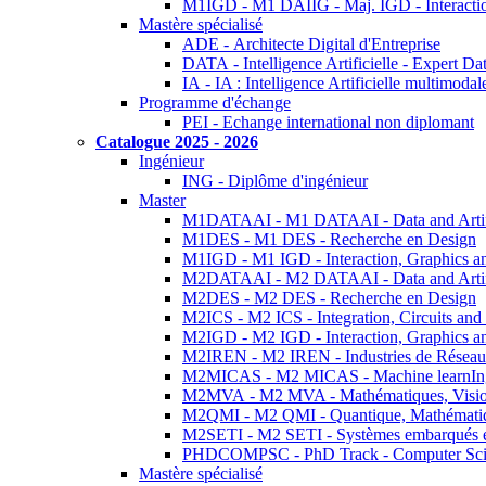
M1IGD - M1 DAIIG - Maj. IGD - Interactio
Mastère spécialisé
ADE - Architecte Digital d'Entreprise
DATA - Intelligence Artificielle - Expert 
IA - IA : Intelligence Artificielle multimoda
Programme d'échange
PEI - Echange international non diplomant
Catalogue 2025 - 2026
Ingénieur
ING - Diplôme d'ingénieur
Master
M1DATAAI - M1 DATAAI - Data and Artific
M1DES - M1 DES - Recherche en Design
M1IGD - M1 IGD - Interaction, Graphics a
M2DATAAI - M2 DATAAI - Data and Artific
M2DES - M2 DES - Recherche en Design
M2ICS - M2 ICS - Integration, Circuits and
M2IGD - M2 IGD - Interaction, Graphics a
M2IREN - M2 IREN - Industries de Réseau
M2MICAS - M2 MICAS - Machine learnIng
M2MVA - M2 MVA - Mathématiques, Vision
M2QMI - M2 QMI - Quantique, Mathématiq
M2SETI - M2 SETI - Systèmes embarqués et 
PHDCOMPSC - PhD Track - Computer Sci
Mastère spécialisé