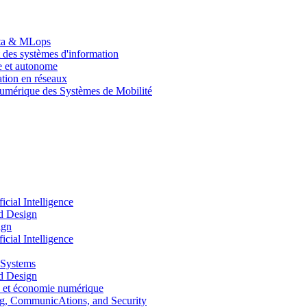
Data & MLops
 des systèmes d'information
le et autonome
tion en réseaux
umérique des Systèmes de Mobilité
ial Intelligence
d Design
ign
ial Intelligence
 Systems
d Design
 et économie numérique
, CommunicAtions, and Security