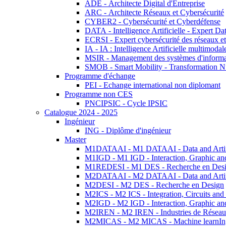
ADE - Architecte Digital d'Entreprise
ARC - Architecte Réseaux et Cybersécurité
CYBER2 - Cybersécurité et Cyberdéfense
DATA - Intelligence Artificielle - Expert 
ECRSI - Expert cybersécurité des réseaux et
IA - IA : Intelligence Artificielle multimoda
MSIR - Management des systèmes d'informa
SMOB - Smart Mobility - Transformation N
Programme d'échange
PEI - Echange international non diplomant
Programme non CES
PNCIPSIC - Cycle IPSIC
Catalogue 2024 - 2025
Ingénieur
ING - Diplôme d'ingénieur
Master
M1DATAAI - M1 DATAAI - Data and Artific
M1IGD - M1 IGD - Interaction, Graphic an
M1REDESI - M1 DES - Recherche en Des
M2DATAAI - M2 DATAAI - Data and Artific
M2DESI - M2 DES - Recherche en Design
M2ICS - M2 ICS - Integration, Circuits and
M2IGD - M2 IGD - Interaction, Graphic an
M2IREN - M2 IREN - Industries de Réseau
M2MICAS - M2 MICAS - Machine learnIng