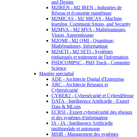
and Design
M2IREN - M2 IREN - Industries de
Réseau et économie numérique
M2MICAS - M2 MICAS - Machine
learnIng, CommunicAtions, and Security
M2MVA - M2 MVA - Mathématiques,
Vision, Apprentissage
M2QMI - M2 QMI - Quantique,
Mathématiques, Informatique
M2SETI - M2 SETI - Systèmes
embarqués et traitement de l'information
PHDCOMPSC - PhD Track - Computer
Science
Mastère spécialisé
ADE - Architecte Digital d'Entreprise
ARC - Architecte Réseaux et
Cybersécurité
CYBER2 - Cybersécurité et Cyberdéfense
DATA - Intelligence Artificielle - Expert
Data & MLops
ECRSI - Expert cybersécurité des réseaux
et des systèmes d'information
IA - IA : Intelligence Artificielle
multimodale et autonome
MSIR - Management des systèmes