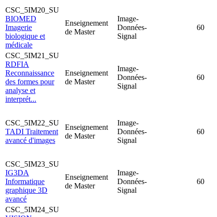
CSC_5IM20_SU
BIOMED
Image-
Enseignement
Imagerie
Données-
60
de Master
biologique et
Signal
médicale
CSC_5IM21_SU
RDFIA
Image-
Reconnaissance
Enseignement
Données-
60
des formes pour
de Master
Signal
analyse et
interprét...
CSC_5IM22_SU
Image-
Enseignement
TADI Traitement
Données-
60
de Master
avancé d'images
Signal
CSC_5IM23_SU
IG3DA
Image-
Enseignement
Informatique
Données-
60
de Master
graphique 3D
Signal
avancé
CSC_5IM24_SU