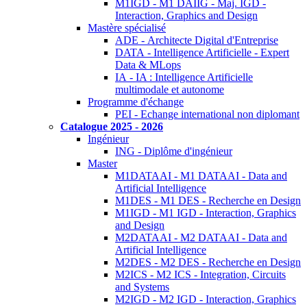
M1IGD - M1 DAIIG - Maj. IGD -
Interaction, Graphics and Design
Mastère spécialisé
ADE - Architecte Digital d'Entreprise
DATA - Intelligence Artificielle - Expert
Data & MLops
IA - IA : Intelligence Artificielle
multimodale et autonome
Programme d'échange
PEI - Echange international non diplomant
Catalogue 2025 - 2026
Ingénieur
ING - Diplôme d'ingénieur
Master
M1DATAAI - M1 DATAAI - Data and
Artificial Intelligence
M1DES - M1 DES - Recherche en Design
M1IGD - M1 IGD - Interaction, Graphics
and Design
M2DATAAI - M2 DATAAI - Data and
Artificial Intelligence
M2DES - M2 DES - Recherche en Design
M2ICS - M2 ICS - Integration, Circuits
and Systems
M2IGD - M2 IGD - Interaction, Graphics