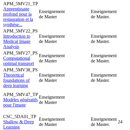
APM_5MV21_TP
Apprentissage
Enseignement
Enseignement
profond pour la
de Master
de Master.
restauration et la
synthèse...
APM_5MV22_PS
Introduction to
Enseignement
Enseignement
Medical Image
de Master
de Master.
Analysis
APM_5MV27_PS
Enseignement
Enseignement
Computational
de Master
de Master.
optimal transport
APM_5MV38_PS
Theoretical
Enseignement
Enseignement
foundations of
de Master
de Master.
deep learning
APM_5MV47_TP
Enseignement
Modèles génératifs
de Master
pour l'image
CSC_5DA01_TP
Enseignement
Enseignement
Shallow & Deep
24
de Master
de Master.
Learning