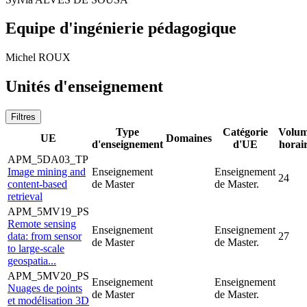
Equipe d'ingénierie pédagogique
Michel ROUX
Unités d'enseignement
Filtres
Type
Catégorie
Volu
UE
Domaines
d'enseignement
d'UE
horai
APM_5DA03_TP
Image mining and
Enseignement
Enseignement
24
content-based
de Master
de Master.
retrieval
APM_5MV19_PS
Remote sensing
Enseignement
Enseignement
data: from sensor
27
de Master
de Master.
to large-scale
geospatia...
APM_5MV20_PS
Enseignement
Enseignement
Nuages de points
de Master
de Master.
et modélisation 3D