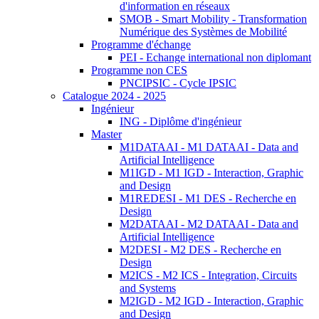
d'information en réseaux
SMOB - Smart Mobility - Transformation
Numérique des Systèmes de Mobilité
Programme d'échange
PEI - Echange international non diplomant
Programme non CES
PNCIPSIC - Cycle IPSIC
Catalogue 2024 - 2025
Ingénieur
ING - Diplôme d'ingénieur
Master
M1DATAAI - M1 DATAAI - Data and
Artificial Intelligence
M1IGD - M1 IGD - Interaction, Graphic
and Design
M1REDESI - M1 DES - Recherche en
Design
M2DATAAI - M2 DATAAI - Data and
Artificial Intelligence
M2DESI - M2 DES - Recherche en
Design
M2ICS - M2 ICS - Integration, Circuits
and Systems
M2IGD - M2 IGD - Interaction, Graphic
and Design