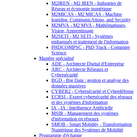
M2IREN - M2 IREN - Industries de
Réseau et économie numérique
M2MICAS - M2 MICAS - Machine
learnIng, CommunicAtions, and Security
M2MVA - M2 MVA - Mathématiques,
Vision, Apprentissage
M2SETI - M2 SETI - Systèmes
embarqués et traitement de l'information
PHDCOMPSC - PhD Track - Computer
Science
Mastère spécialisé
ADE - Architecte Digital d'Entreprise
ARC - Architecte Réseaux et
Cybersécurité
BGD - Big Data : gestion et analyse des
données massives
CYBER2 - Cybersécurité et Cyberdéfense
ECRSI - Expert cybersécurité des réseaux
et des systèmes d'information
IA - IA : Intelligence Artificielle
MSIR - Management des systèmes
d'information en réseaux
SMOB - Smart Mobility - Transformation
Numérique des Systèmes de Mobilité
Programme d'échange