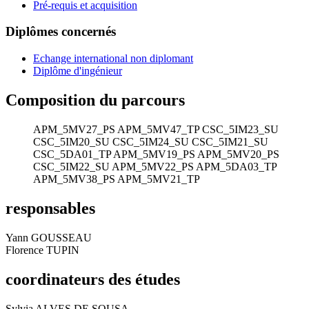
Pré-requis et acquisition
Diplômes concernés
Echange international non diplomant
Diplôme d'ingénieur
Composition du parcours
APM_5MV27_PS
APM_5MV47_TP
CSC_5IM23_SU
CSC_5IM20_SU
CSC_5IM24_SU
CSC_5IM21_SU
CSC_5DA01_TP
APM_5MV19_PS
APM_5MV20_PS
CSC_5IM22_SU
APM_5MV22_PS
APM_5DA03_TP
APM_5MV38_PS
APM_5MV21_TP
responsables
Yann GOUSSEAU
Florence TUPIN
coordinateurs des études
Sylvia ALVES DE SOUSA