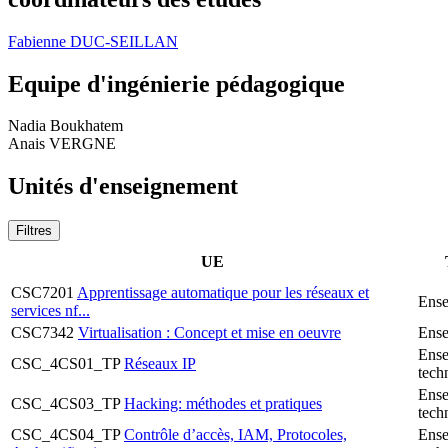
Fabienne DUC-SEILLAN
Equipe d'ingénierie pédagogique
Nadia Boukhatem
Anais VERGNE
Unités d'enseignement
Filtres
UE
CSC7201
Apprentissage automatique pour les réseaux et
Ense
services nf...
CSC7342
Virtualisation : Concept et mise en oeuvre
Ense
Ense
CSC_4CS01_TP
Réseaux IP
tech
Ense
CSC_4CS03_TP
Hacking: méthodes et pratiques
tech
CSC_4CS04_TP
Contrôle d’accès, IAM, Protocoles,
Ense