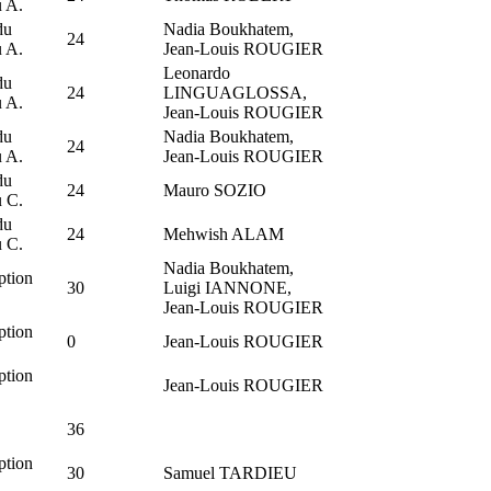
u A.
du
Nadia Boukhatem,
24
u A.
Jean-Louis ROUGIER
Leonardo
du
24
LINGUAGLOSSA,
u A.
Jean-Louis ROUGIER
du
Nadia Boukhatem,
24
u A.
Jean-Louis ROUGIER
du
24
Mauro SOZIO
u C.
du
24
Mehwish ALAM
u C.
Nadia Boukhatem,
ption
30
Luigi IANNONE,
Jean-Louis ROUGIER
ption
0
Jean-Louis ROUGIER
ption
Jean-Louis ROUGIER
36
ption
30
Samuel TARDIEU