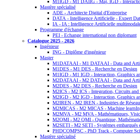
M1IGD - M1 DAIIG - Maj. IGD - Interactio
Mastère spécialisé
ADE - Architecte Digital d'Entreprise
DATA - Intelligence Artificielle - Expert 
IA - IA : Intelligence Artificielle multimoda
Programme d'échange
PEI - Echange international non diplomant
Catalogue 2025 - 2026
Ingénieur
ING - Diplôme d'ingénieur
Master
M1DATAAI - M1 DATAAI - Data and Artific
M1DES - M1 DES - Recherche en Design
M1IGD - M1 IGD - Interaction, Graphics a
M2DATAAI - M2 DATAAI - Data and Artific
M2DES - M2 DES - Recherche en Design
M2ICS - M2 ICS - Integration, Circuits and
M2IGD - M2 IGD - Interaction, Graphics a
M2IREN - M2 IREN - Industries de Réseau
M2MICAS - M2 MICAS - Machine learnIng
M2MVA - M2 MVA - Mathématiques, Vision
M2QMI - M2 QMI - Quantique, Mathématiq
M2SETI - M2 SETI - Systèmes embarqués et 
PHDCOMPSC - PhD Track - Computer Sci
Mastère spécialisé