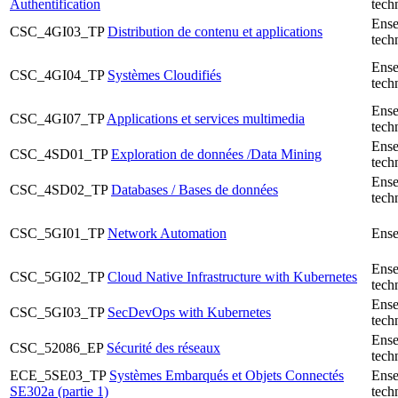
Authentification
tech
Ense
CSC_4GI03_TP
Distribution de contenu et applications
tech
Ense
CSC_4GI04_TP
Systèmes Cloudifiés
tech
Ense
CSC_4GI07_TP
Applications et services multimedia
tech
Ense
CSC_4SD01_TP
Exploration de données /Data Mining
tech
Ense
CSC_4SD02_TP
Databases / Bases de données
tech
CSC_5GI01_TP
Network Automation
Ense
Ense
CSC_5GI02_TP
Cloud Native Infrastructure with Kubernetes
tech
Ense
CSC_5GI03_TP
SecDevOps with Kubernetes
tech
Ense
CSC_52086_EP
Sécurité des réseaux
tech
ECE_5SE03_TP
Systèmes Embarqués et Objets Connectés
Ense
SE302a (partie 1)
tech