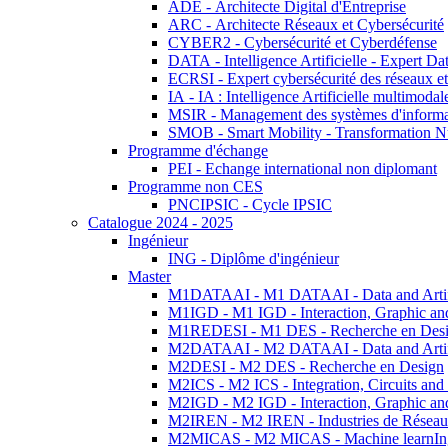
ADE - Architecte Digital d'Entreprise
ARC - Architecte Réseaux et Cybersécurité
CYBER2 - Cybersécurité et Cyberdéfense
DATA - Intelligence Artificielle - Expert 
ECRSI - Expert cybersécurité des réseaux et
IA - IA : Intelligence Artificielle multimoda
MSIR - Management des systèmes d'informa
SMOB - Smart Mobility - Transformation N
Programme d'échange
PEI - Echange international non diplomant
Programme non CES
PNCIPSIC - Cycle IPSIC
Catalogue 2024 - 2025
Ingénieur
ING - Diplôme d'ingénieur
Master
M1DATAAI - M1 DATAAI - Data and Artific
M1IGD - M1 IGD - Interaction, Graphic an
M1REDESI - M1 DES - Recherche en Des
M2DATAAI - M2 DATAAI - Data and Artific
M2DESI - M2 DES - Recherche en Design
M2ICS - M2 ICS - Integration, Circuits and
M2IGD - M2 IGD - Interaction, Graphic an
M2IREN - M2 IREN - Industries de Réseau
M2MICAS - M2 MICAS - Machine learnIng