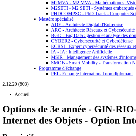
M2MVA - M2 MVA - Mathématiques, Vision
M2SETI - M2 SETI - Systèmes embarqués et 
PHDCOMPSC - PhD Track - Computer Sci
Mastère spécialisé
ADE - Architecte Digital d'Entreprise
ARC - Architecte Réseaux et Cybersécurité
BGD - Big Data : gestion et analyse des do
CYBER2 - Cybersécurité et Cyberdéfense
ECRSI - Expert cybersécurité des réseaux et
IA - IA : Intelligence Artificielle
MSIR - Management des systèmes d'informa
SMOB - Smart Mobility - Transformation N
Programme d'échange
PEI - Echange international non diplomant
2.12.20 (803)
Accueil
Options de 3e année
-
GIN-RIO-
Internet des Objets - Option Int