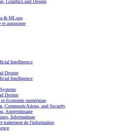
n, Graphics and Design
Data & MLops
le et autonome
ial Intelligence
nd Design
ial Intelligence
 Systems
nd Design
 et économie numérique
, CommunicAtions, and Security
, Apprentissage
ues, Informatique
traitement de l'information
ence