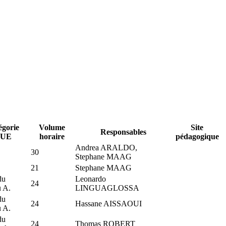
égorie
Volume
Site
Responsables
'UE
horaire
pédagogique
Andrea ARALDO,
30
Stephane MAAG
21
Stephane MAAG
du
Leonardo
24
u A.
LINGUAGLOSSA
du
24
Hassane AISSAOUI
u A.
du
24
Thomas ROBERT