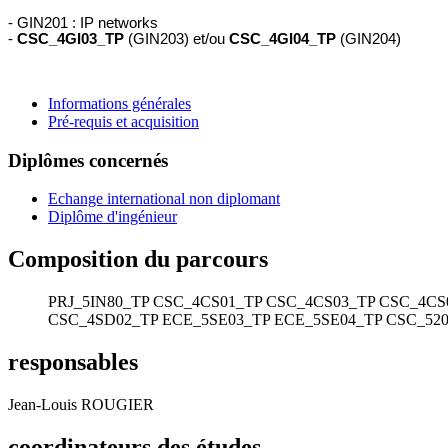
- GIN201 : IP networks
-
CSC_4GI03_TP
(GIN203) et/ou
CSC_4GI04_TP
(GIN204)
Informations générales
Pré-requis et acquisition
Diplômes concernés
Echange international non diplomant
Diplôme d'ingénieur
Composition du parcours
PRJ_5IN80_TP
CSC_4CS01_TP
CSC_4CS03_TP
CSC_4CS
CSC_4SD02_TP
ECE_5SE03_TP
ECE_5SE04_TP
CSC_520
responsables
Jean-Louis ROUGIER
coordinateurs des études