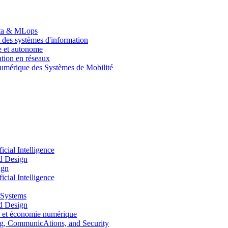
Data & MLops
 des systèmes d'information
le et autonome
tion en réseaux
umérique des Systèmes de Mobilité
ial Intelligence
d Design
ign
ial Intelligence
 Systems
d Design
 et économie numérique
, CommunicAtions, and Security