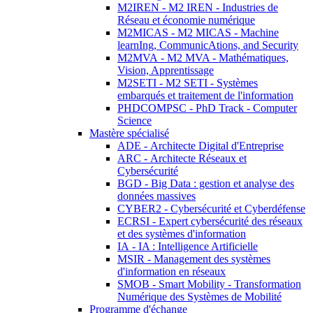
M2IREN - M2 IREN - Industries de
Réseau et économie numérique
M2MICAS - M2 MICAS - Machine
learnIng, CommunicAtions, and Security
M2MVA - M2 MVA - Mathématiques,
Vision, Apprentissage
M2SETI - M2 SETI - Systèmes
embarqués et traitement de l'information
PHDCOMPSC - PhD Track - Computer
Science
Mastère spécialisé
ADE - Architecte Digital d'Entreprise
ARC - Architecte Réseaux et
Cybersécurité
BGD - Big Data : gestion et analyse des
données massives
CYBER2 - Cybersécurité et Cyberdéfense
ECRSI - Expert cybersécurité des réseaux
et des systèmes d'information
IA - IA : Intelligence Artificielle
MSIR - Management des systèmes
d'information en réseaux
SMOB - Smart Mobility - Transformation
Numérique des Systèmes de Mobilité
Programme d'échange