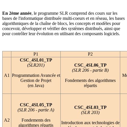
En 2ème année
, le programme SLR comprend des cours sur les
bases de l'informatique distribuée multi-coeurs et en réseau, les bases
algorithmiques de la chaîne de blocs, les concepts et modèles pour
concevoir, développer et vérifier des systèmes distribués, ainsi que
pour contrôler leur évolution en utilisant des composants logiciels.
P1
P2
CSC_4SL01_TP
(SLR201)
CSC_4SL06_TP
(SLR 206 - partie B)
A1
Programmation Avancée et
Mo
Gestion de Projet
Fondements des algorithmes
(en Java)
répartis
CSC_4SL05_TP
CSC_4SL03_TP
(SLR 206 - partie A)
(SLR 203)
A2
Fondements des
Introduction aux technologies de
algorithmes répartis