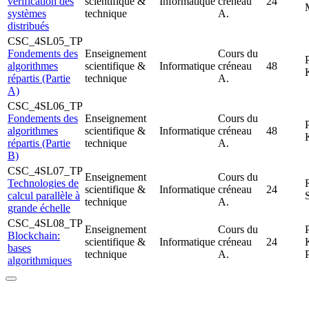
vérification des
scientifique &
Informatique
créneau
24
systèmes
technique
A.
distribués
CSC_4SL05_TP
Fondements des
Enseignement
Cours du
algorithmes
scientifique &
Informatique
créneau
48
répartis (Partie
technique
A.
A)
CSC_4SL06_TP
Fondements des
Enseignement
Cours du
algorithmes
scientifique &
Informatique
créneau
48
répartis (Partie
technique
A.
B)
CSC_4SL07_TP
Enseignement
Cours du
Technologies de
scientifique &
Informatique
créneau
24
calcul parallèle à
technique
A.
grande échelle
CSC_4SL08_TP
Enseignement
Cours du
Blockchain:
scientifique &
Informatique
créneau
24
bases
technique
A.
algorithmiques