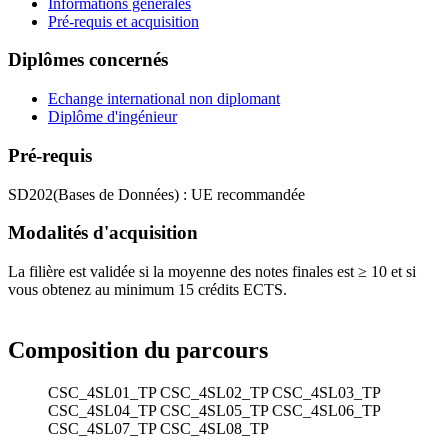
Informations générales
Pré-requis et acquisition
Diplômes concernés
Echange international non diplomant
Diplôme d'ingénieur
Pré-requis
SD202(Bases de Données) : UE recommandée
Modalités d'acquisition
La filière est validée si la moyenne des notes finales est ≥ 10 et si
vous obtenez au minimum 15 crédits ECTS.
Composition du parcours
CSC_4SL01_TP
CSC_4SL02_TP
CSC_4SL03_TP
CSC_4SL04_TP
CSC_4SL05_TP
CSC_4SL06_TP
CSC_4SL07_TP
CSC_4SL08_TP