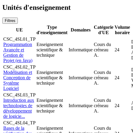
Unités d'enseignement
Filtres
Type
Catégorie
Volume
UE
Domaines
d'enseignement
d'UE
horaire
CSC_4SL01_TP
Programmation
Enseignement
Cours du
Avancée et
scientifique &
Informatique
créneau
24
Gestion de
technique
A.
Projet (en Java)
CSC_4SL02_TP
Modélisation et
Enseignement
Cours du
Conception de
scientifique &
Informatique
créneau
24
Système
technique
A.
Logiciel
CSC_4SL03_TP
Introduction aux
Enseignement
Cours du
technologies de
scientifique &
Informatique
créneau
24
développement
technique
A.
de logicie...
CSC_4SL04_TP
Bases de la
Enseignement
Cours du