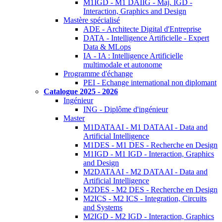
M1IGD - M1 DAIIG - Maj. IGD -
Interaction, Graphics and Design
Mastère spécialisé
ADE - Architecte Digital d'Entreprise
DATA - Intelligence Artificielle - Expert
Data & MLops
IA - IA : Intelligence Artificielle
multimodale et autonome
Programme d'échange
PEI - Echange international non diplomant
Catalogue 2025 - 2026
Ingénieur
ING - Diplôme d'ingénieur
Master
M1DATAAI - M1 DATAAI - Data and
Artificial Intelligence
M1DES - M1 DES - Recherche en Design
M1IGD - M1 IGD - Interaction, Graphics
and Design
M2DATAAI - M2 DATAAI - Data and
Artificial Intelligence
M2DES - M2 DES - Recherche en Design
M2ICS - M2 ICS - Integration, Circuits
and Systems
M2IGD - M2 IGD - Interaction, Graphics