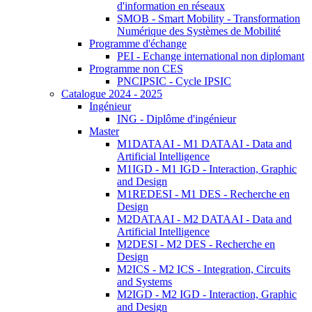
d'information en réseaux
SMOB - Smart Mobility - Transformation
Numérique des Systèmes de Mobilité
Programme d'échange
PEI - Echange international non diplomant
Programme non CES
PNCIPSIC - Cycle IPSIC
Catalogue 2024 - 2025
Ingénieur
ING - Diplôme d'ingénieur
Master
M1DATAAI - M1 DATAAI - Data and
Artificial Intelligence
M1IGD - M1 IGD - Interaction, Graphic
and Design
M1REDESI - M1 DES - Recherche en
Design
M2DATAAI - M2 DATAAI - Data and
Artificial Intelligence
M2DESI - M2 DES - Recherche en
Design
M2ICS - M2 ICS - Integration, Circuits
and Systems
M2IGD - M2 IGD - Interaction, Graphic
and Design