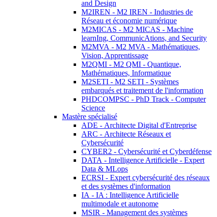
and Design
M2IREN - M2 IREN - Industries de
Réseau et économie numérique
M2MICAS - M2 MICAS - Machine
learnIng, CommunicAtions, and Security
M2MVA - M2 MVA - Mathématiques,
Vision, Apprentissage
M2QMI - M2 QMI - Quantique,
Mathématiques, Informatique
M2SETI - M2 SETI - Systèmes
embarqués et traitement de l'information
PHDCOMPSC - PhD Track - Computer
Science
Mastère spécialisé
ADE - Architecte Digital d'Entreprise
ARC - Architecte Réseaux et
Cybersécurité
CYBER2 - Cybersécurité et Cyberdéfense
DATA - Intelligence Artificielle - Expert
Data & MLops
ECRSI - Expert cybersécurité des réseaux
et des systèmes d'information
IA - IA : Intelligence Artificielle
multimodale et autonome
MSIR - Management des systèmes