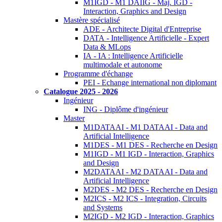
M1IGD - M1 DAIIG - Maj. IGD -
Interaction, Graphics and Design
Mastère spécialisé
ADE - Architecte Digital d'Entreprise
DATA - Intelligence Artificielle - Expert
Data & MLops
IA - IA : Intelligence Artificielle
multimodale et autonome
Programme d'échange
PEI - Echange international non diplomant
Catalogue 2025 - 2026
Ingénieur
ING - Diplôme d'ingénieur
Master
M1DATAAI - M1 DATAAI - Data and
Artificial Intelligence
M1DES - M1 DES - Recherche en Design
M1IGD - M1 IGD - Interaction, Graphics
and Design
M2DATAAI - M2 DATAAI - Data and
Artificial Intelligence
M2DES - M2 DES - Recherche en Design
M2ICS - M2 ICS - Integration, Circuits
and Systems
M2IGD - M2 IGD - Interaction, Graphics