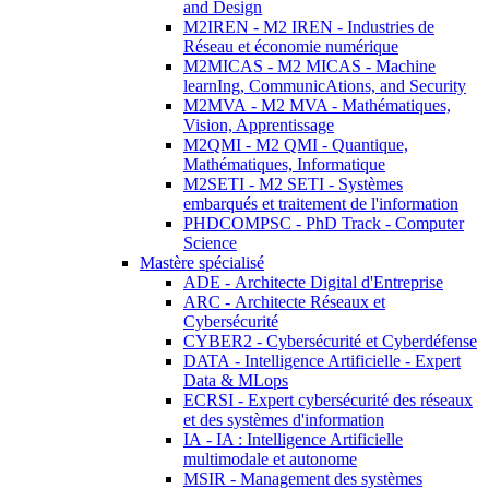
and Design
M2IREN - M2 IREN - Industries de
Réseau et économie numérique
M2MICAS - M2 MICAS - Machine
learnIng, CommunicAtions, and Security
M2MVA - M2 MVA - Mathématiques,
Vision, Apprentissage
M2QMI - M2 QMI - Quantique,
Mathématiques, Informatique
M2SETI - M2 SETI - Systèmes
embarqués et traitement de l'information
PHDCOMPSC - PhD Track - Computer
Science
Mastère spécialisé
ADE - Architecte Digital d'Entreprise
ARC - Architecte Réseaux et
Cybersécurité
CYBER2 - Cybersécurité et Cyberdéfense
DATA - Intelligence Artificielle - Expert
Data & MLops
ECRSI - Expert cybersécurité des réseaux
et des systèmes d'information
IA - IA : Intelligence Artificielle
multimodale et autonome
MSIR - Management des systèmes