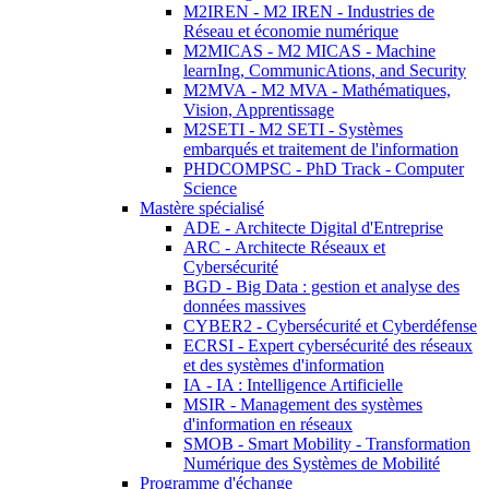
M2IREN - M2 IREN - Industries de
Réseau et économie numérique
M2MICAS - M2 MICAS - Machine
learnIng, CommunicAtions, and Security
M2MVA - M2 MVA - Mathématiques,
Vision, Apprentissage
M2SETI - M2 SETI - Systèmes
embarqués et traitement de l'information
PHDCOMPSC - PhD Track - Computer
Science
Mastère spécialisé
ADE - Architecte Digital d'Entreprise
ARC - Architecte Réseaux et
Cybersécurité
BGD - Big Data : gestion et analyse des
données massives
CYBER2 - Cybersécurité et Cyberdéfense
ECRSI - Expert cybersécurité des réseaux
et des systèmes d'information
IA - IA : Intelligence Artificielle
MSIR - Management des systèmes
d'information en réseaux
SMOB - Smart Mobility - Transformation
Numérique des Systèmes de Mobilité
Programme d'échange