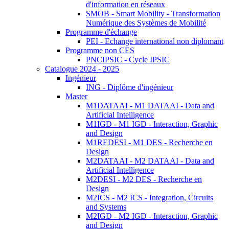
d'information en réseaux
SMOB - Smart Mobility - Transformation
Numérique des Systèmes de Mobilité
Programme d'échange
PEI - Echange international non diplomant
Programme non CES
PNCIPSIC - Cycle IPSIC
Catalogue 2024 - 2025
Ingénieur
ING - Diplôme d'ingénieur
Master
M1DATAAI - M1 DATAAI - Data and
Artificial Intelligence
M1IGD - M1 IGD - Interaction, Graphic
and Design
M1REDESI - M1 DES - Recherche en
Design
M2DATAAI - M2 DATAAI - Data and
Artificial Intelligence
M2DESI - M2 DES - Recherche en
Design
M2ICS - M2 ICS - Integration, Circuits
and Systems
M2IGD - M2 IGD - Interaction, Graphic
and Design