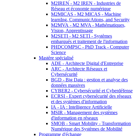
M2IREN - M2 IREN - Industries de
Réseau et économie numérique
M2MICAS - M2 MICAS - Machine
learnIng, CommunicAtions, and Security
M2MVA - M2 MVA - Mathématiques,
Vision, Apprentissage
M2SETI - M2 SETI - Systèmes
embarqués et traitement de l'information
PHDCOMPSC - PhD Track - Computer
Science
Mastère spécialisé
ADE - Architecte Digital d'Entreprise
ARC - Architecte Réseaux et
Cybersécurité
BGD - Big Data : gestion et analyse des
données massives
CYBER2 - Cybersécurité et Cyberdéfense
ECRSI - Expert cybersécurité des réseaux
et des systèmes d'information
IA - IA : Intelligence Artificielle
MSIR - Management des systèmes
d'information en réseaux
SMOB - Smart Mobility - Transformation
Numérique des Systèmes de Mobilité
Programme d'échange