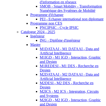
d'information en réseaux
SMOB - Smart Mobility - Transformation
Numérique des Systèmes de Mobilité
Programme d'échange
PEI - Echange international non diplomant
Programme non CES
PNCIPSIC - Cycle IPSIC
Catalogue 2024 - 2025
Ingénieur
ING - Diplôme d'ingénieur
Master
M1DATAAI - M1 DATAAI - Data and
Artificial Intelligence
M1IGD - M1 IGD - Interaction, Graphic
and Design
M1REDESI - M1 DES - Recherche en
Design
M2DATAAI - M2 DATAAI - Data and
Artificial Intelligence
M2DESI - M2 DES - Recherche en
Design
M2ICS - M2 ICS - Integration, Circuits
and Systems
M2IGD - M2 IGD - Interaction, Graphic
and Design