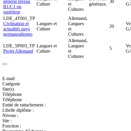
général niveau
30
Culture
et
généraux.
G
B1/C1 ou
Cultures
supérieur
LDE_4T001_TP
Allemand,
Civilisation et
Langues et
Langues
Ve
20
actualités pays
Culture
et
G
germanophones
Cultures
Allemand,
LDE_5P003_TP
Langues et
Langues
Ve
5
Projet Allemand
Culture
et
G
Cultures
E-mail
Catégorie
Site(s)
Téléphone
Téléphone
Entité de rattachement :
Libelle diplôme :
Niveau :
Site :
Fonction :