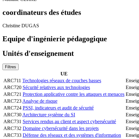
coordinateurs des études
Christine DUGAS
Equipe d'ingénierie pédagogique
Unités d'enseignement
Filtres
UE
ARC711
Technologies réseaux de couches basses
Enseig
ARC720
Sécurité relatives aux technologies
Enseig
ARC721
Protection applicative contre les attaques et menaces
Enseig
ARC723
Analyse de risque
Enseig
ARC724
PSSI, indicateurs et audit de sécurité
Enseig
ARC730
Architecture système du SI
Enseig
ARC731
Services rendus au client et aspect cybersécurité
Enseig
ARC732
Domaine cybersécurité dans les projets
Enseig
ARC733
Défense des réseaux et des systèmes d'information
Enseig