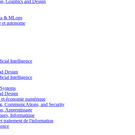
n, Graphics and Design
Data & MLops
le et autonome
ial Intelligence
nd Design
ial Intelligence
 Systems
nd Design
 et économie numérique
, CommunicAtions, and Security
, Apprentissage
ues, Informatique
traitement de l'information
ence