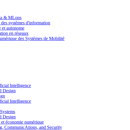
Data & MLops
 des systèmes d'information
le et autonome
tion en réseaux
umérique des Systèmes de Mobilité
ial Intelligence
d Design
ign
ial Intelligence
 Systems
d Design
 et économie numérique
, CommunicAtions, and Security