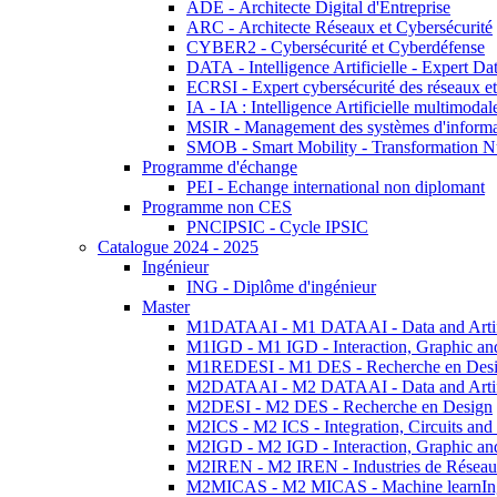
ADE - Architecte Digital d'Entreprise
ARC - Architecte Réseaux et Cybersécurité
CYBER2 - Cybersécurité et Cyberdéfense
DATA - Intelligence Artificielle - Expert 
ECRSI - Expert cybersécurité des réseaux et
IA - IA : Intelligence Artificielle multimoda
MSIR - Management des systèmes d'informa
SMOB - Smart Mobility - Transformation N
Programme d'échange
PEI - Echange international non diplomant
Programme non CES
PNCIPSIC - Cycle IPSIC
Catalogue 2024 - 2025
Ingénieur
ING - Diplôme d'ingénieur
Master
M1DATAAI - M1 DATAAI - Data and Artific
M1IGD - M1 IGD - Interaction, Graphic an
M1REDESI - M1 DES - Recherche en Des
M2DATAAI - M2 DATAAI - Data and Artific
M2DESI - M2 DES - Recherche en Design
M2ICS - M2 ICS - Integration, Circuits and
M2IGD - M2 IGD - Interaction, Graphic an
M2IREN - M2 IREN - Industries de Réseau
M2MICAS - M2 MICAS - Machine learnIng