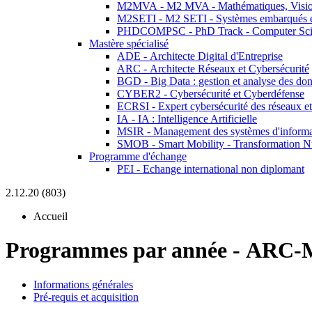
M2MVA - M2 MVA - Mathématiques, Vision
M2SETI - M2 SETI - Systèmes embarqués et 
PHDCOMPSC - PhD Track - Computer Sci
Mastère spécialisé
ADE - Architecte Digital d'Entreprise
ARC - Architecte Réseaux et Cybersécurité
BGD - Big Data : gestion et analyse des do
CYBER2 - Cybersécurité et Cyberdéfense
ECRSI - Expert cybersécurité des réseaux et
IA - IA : Intelligence Artificielle
MSIR - Management des systèmes d'informa
SMOB - Smart Mobility - Transformation N
Programme d'échange
PEI - Echange international non diplomant
2.12.20 (803)
Accueil
Programmes par année
-
ARC-M
Informations générales
Pré-requis et acquisition