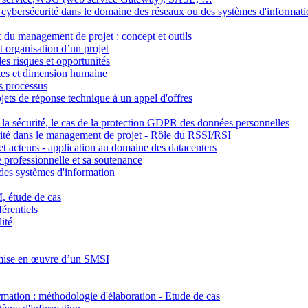
la cybersécurité dans le domaine des réseaux ou des systèmes d'informat
du management de projet : concept et outils
 organisation d’un projet
s risques et opportunités
tes et dimension humaine
es processus
ojets de réponse technique à un appel d'offres
 la sécurité, le cas de la protection GDPR des données personnelles
curité dans le management de projet - Rôle du RSSI/RSI
 acteurs - application au domaine des datacenters
se professionnelle et sa soutenance
 des systèmes d'information
, étude de cas
férentiels
ité
 mise en œuvre d’un SMSI
rmation : méthodologie d'élaboration - Etude de cas