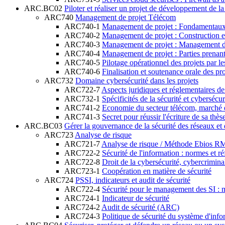
ARC.BC02
Piloter et réaliser un projet de développement de 
ARC740
Management de projet Télécom
ARC740-1
Management de projet : Fondamentaux 
ARC740-2
Management de projet : Construction et
ARC740-3
Management de projet : Management de
ARC740-4
Management de projet : Parties prenan
ARC740-5
Pilotage opérationnel des projets par l
ARC740-6
Finalisation et soutenance orale des pr
ARC732
Domaine cybersécurité dans les projets
ARC722-7
Aspects juridiques et réglementaires de
ARC732-1
Spécificités de la sécurité et cybersé
ARC741-2
Economie du secteur télécom, marché et
ARC741-3
Secret pour réussir l'écriture de sa thè
ARC.BC03
Gérer la gouvernance de la sécurité des réseaux et
ARC723
Analyse de risque
ARC721-7
Analyse de risque / Méthode Ebios RM
ARC722-2
Sécurité de l'information : normes et ré
ARC722-8
Droit de la cybersécurité, cybercriminal
ARC723-1
Coopération en matière de sécurité
ARC724
PSSI, indicateurs et audit de sécurité
ARC722-4
Sécurité pour le management des SI :
ARC724-1
Indicateur de sécurité
ARC724-2
Audit de sécurité (ARC)
ARC724-3
Politique de sécurité du système d'info