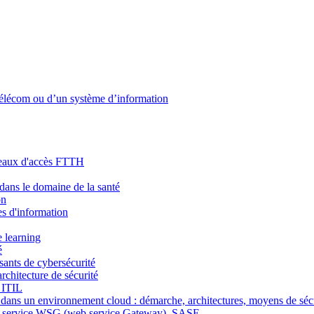
 télécom ou d’un système d’information
éseaux d'accès FTTH
 dans le domaine de la santé
on
es d'information
 learning
é
osants de cybersécurité
rchitecture de sécurité
l ITIL
 dans un environnement cloud : démarche, architectures, moyens de séc
as a service,WSG (web service Gateway), SASE, …