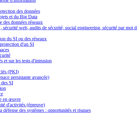
stème d'information
rotection des données
objets et du Big Data
ôle des données réseaux
curité web, audits de sécurité, social engineering, sécurité par mot de
tion du SI ou des réseaux
 protection d'un SI
naces
curité
s et sur les tests d'intrusion
clés (PKI)
nace persistante avancée)
 des SI
ion
ce
se en œuvre
ité d'activités (épreuve)
la défense des systèmes : opportunités et risques