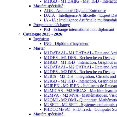
M1IGD - M1 DAIIG - Maj. IGD - Interactio
Mastère spécialisé
ADE - Architecte Digital d'Entreprise
DATA - Intelligence Artificielle - Expert 
IA - IA : Intelligence Artificielle multimoda
Programme d'échange
PEI - Echange international non diplomant
Catalogue 2025 - 2026
Ingénieur
ING - Diplôme d'ingénieur
Master
M1DATAAI - M1 DATAAI - Data and Artific
M1DES - M1 DES - Recherche en Design
M1IGD - M1 IGD - Interaction, Graphics a
M2DATAAI - M2 DATAAI - Data and Artific
M2DES - M2 DES - Recherche en Design
M2ICS - M2 ICS - Integration, Circuits and
M2IGD - M2 IGD - Interaction, Graphics a
M2IREN - M2 IREN - Industries de Réseau
M2MICAS - M2 MICAS - Machine learnIng
M2MVA - M2 MVA - Mathématiques, Vision
M2QMI - M2 QMI - Quantique, Mathématiq
M2SETI - M2 SETI - Systèmes embarqués et 
PHDCOMPSC - PhD Track - Computer Sci
Mastère spécialisé