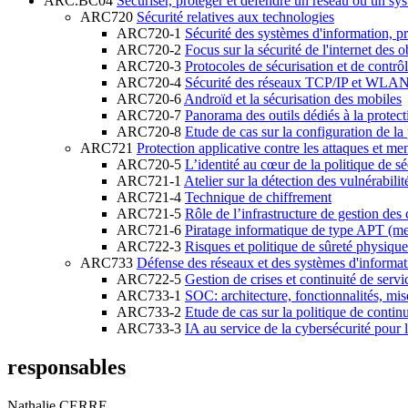
ARC.BC04
Sécuriser, protéger et défendre un réseau ou un sy
ARC720
Sécurité relatives aux technologies
ARC720-1
Sécurité des systèmes d'information, p
ARC720-2
Focus sur la sécurité de l'internet des 
ARC720-3
Protocoles de sécurisation et de contr
ARC720-4
Sécurité des réseaux TCP/IP et WLAN, sé
ARC720-6
Androïd et la sécurisation des mobiles
ARC720-7
Panorama des outils dédiés à la protec
ARC720-8
Etude de cas sur la configuration de la
ARC721
Protection applicative contre les attaques et me
ARC720-5
L’identité au cœur de la politique de sé
ARC721-1
Atelier sur la détection des vulnérabilité
ARC721-4
Technique de chiffrement
ARC721-5
Rôle de l’infrastructure de gestion des 
ARC721-6
Piratage informatique de type APT (me
ARC722-3
Risques et politique de sûreté physique
ARC733
Défense des réseaux et des systèmes d'informat
ARC722-5
Gestion de crises et continuité de servi
ARC733-1
SOC: architecture, fonctionnalités, mi
ARC733-2
Etude de cas sur la politique de continu
ARC733-3
IA au service de la cybersécurité pour 
responsables
Nathalie CERRE