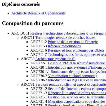
Diplômes concernés
Architecte Réseaux et Cybersécurité
Composition du parcours
ARC.BC01
Réaliser l’architecture cybersécurisée d’un réseau
ARC711
Technologies réseaux de couches basses
ARC711-2
Principe de la gestion de l'énergie
ARC711-3
Réseaux radiomobiles
ARC711-6
Réseaux ad-hoc et Internet des Objets
ARC711-7
Technologies des fibres optiques et r
ARC730
Architecture système du SI
ARC722-1
Le cloud, l'IA et la sécurité numérique
ARC730-1
Introduction aux systèmes d’informati
ARC730-1.1
Soutenance de projets sur les systèm
ARC730-2
Virtualisation et cloud computing
ARC730-3
Introduction au Big Data et au machine
ARC731
Services rendus au client et aspect cybersécurit
ARC721-2
Sécurité de l'internet : enjeux et comp
ARC721-3
Réponse à un appel d’offres pour une a
ARC731-1
Gestion des services avec le référentie
ARC731-4
Migration d'applications et de données
ARC731-5
Services cloud sécurisés : Firewall 