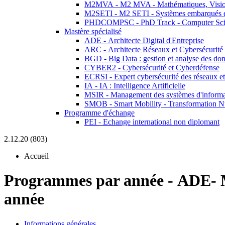
M2MVA - M2 MVA - Mathématiques, Vision
M2SETI - M2 SETI - Systèmes embarqués et 
PHDCOMPSC - PhD Track - Computer Sci
Mastère spécialisé
ADE - Architecte Digital d'Entreprise
ARC - Architecte Réseaux et Cybersécurité
BGD - Big Data : gestion et analyse des do
CYBER2 - Cybersécurité et Cyberdéfense
ECRSI - Expert cybersécurité des réseaux et
IA - IA : Intelligence Artificielle
MSIR - Management des systèmes d'informa
SMOB - Smart Mobility - Transformation N
Programme d'échange
PEI - Echange international non diplomant
2.12.20 (803)
Accueil
Programmes par année
-
ADE- 
année
Informations générales