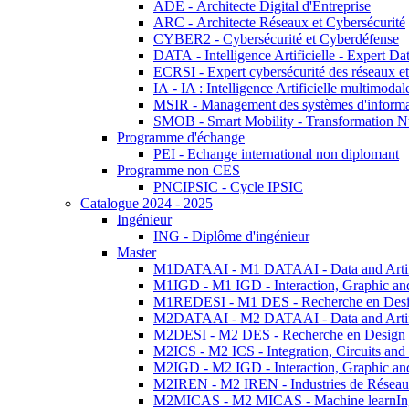
ADE - Architecte Digital d'Entreprise
ARC - Architecte Réseaux et Cybersécurité
CYBER2 - Cybersécurité et Cyberdéfense
DATA - Intelligence Artificielle - Expert 
ECRSI - Expert cybersécurité des réseaux et
IA - IA : Intelligence Artificielle multimoda
MSIR - Management des systèmes d'informa
SMOB - Smart Mobility - Transformation N
Programme d'échange
PEI - Echange international non diplomant
Programme non CES
PNCIPSIC - Cycle IPSIC
Catalogue 2024 - 2025
Ingénieur
ING - Diplôme d'ingénieur
Master
M1DATAAI - M1 DATAAI - Data and Artific
M1IGD - M1 IGD - Interaction, Graphic an
M1REDESI - M1 DES - Recherche en Des
M2DATAAI - M2 DATAAI - Data and Artific
M2DESI - M2 DES - Recherche en Design
M2ICS - M2 ICS - Integration, Circuits and
M2IGD - M2 IGD - Interaction, Graphic an
M2IREN - M2 IREN - Industries de Réseau
M2MICAS - M2 MICAS - Machine learnIng