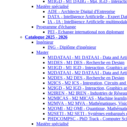
M1IGD - M1 DAIIG - Maj. IGD - Interactio
Mastère spécialisé
ADE - Architecte Digital d'Entreprise
DATA - Intelligence Artificielle - Expert 
IA - IA : Intelligence Artificielle multimoda
Programme d'échange
PEI - Echange international non diplomant
Catalogue 2025 - 2026
Ingénieur
ING - Diplôme d'ingénieur
Master
M1DATAAI - M1 DATAAI - Data and Artific
M1DES - M1 DES - Recherche en Design
M1IGD - M1 IGD - Interaction, Graphics a
M2DATAAI - M2 DATAAI - Data and Artific
M2DES - M2 DES - Recherche en Design
M2ICS - M2 ICS - Integration, Circuits and
M2IGD - M2 IGD - Interaction, Graphics a
M2IREN - M2 IREN - Industries de Réseau
M2MICAS - M2 MICAS - Machine learnIng
M2MVA - M2 MVA - Mathématiques, Vision
M2QMI - M2 QMI - Quantique, Mathématiq
M2SETI - M2 SETI - Systèmes embarqués et 
PHDCOMPSC - PhD Track - Computer Sci
Mastère spécialisé