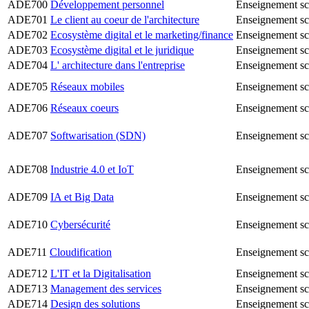
ADE700
Développement personnel
Enseignement sc
ADE701
Le client au coeur de l'architecture
Enseignement sc
ADE702
Ecosystème digital et le marketing/finance
Enseignement sc
ADE703
Ecosystème digital et le juridique
Enseignement sc
ADE704
L' architecture dans l'entreprise
Enseignement sc
ADE705
Réseaux mobiles
Enseignement sc
ADE706
Réseaux coeurs
Enseignement sc
ADE707
Softwarisation (SDN)
Enseignement sc
ADE708
Industrie 4.0 et IoT
Enseignement sc
ADE709
IA et Big Data
Enseignement sc
ADE710
Cybersécurité
Enseignement sc
ADE711
Cloudification
Enseignement sc
ADE712
L'IT et la Digitalisation
Enseignement sc
ADE713
Management des services
Enseignement sc
ADE714
Design des solutions
Enseignement sc