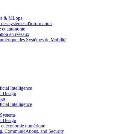
Data & MLops
 des systèmes d'information
le et autonome
tion en réseaux
umérique des Systèmes de Mobilité
ial Intelligence
d Design
ign
ial Intelligence
 Systems
d Design
 et économie numérique
, CommunicAtions, and Security