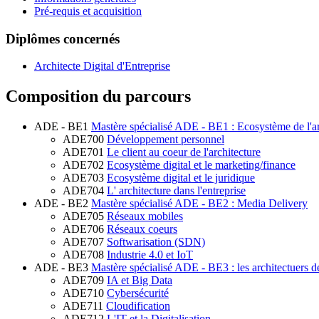
Pré-requis et acquisition
Diplômes concernés
Architecte Digital d'Entreprise
Composition du parcours
ADE - BE1
Mastère spécialisé ADE - BE1 : Ecosystème de l'ar
ADE700
Développement personnel
ADE701
Le client au coeur de l'architecture
ADE702
Ecosystème digital et le marketing/finance
ADE703
Ecosystème digital et le juridique
ADE704
L' architecture dans l'entreprise
ADE - BE2
Mastère spécialisé ADE - BE2 : Media Delivery
ADE705
Réseaux mobiles
ADE706
Réseaux coeurs
ADE707
Softwarisation (SDN)
ADE708
Industrie 4.0 et IoT
ADE - BE3
Mastère spécialisé ADE - BE3 : les architectuers d
ADE709
IA et Big Data
ADE710
Cybersécurité
ADE711
Cloudification
ADE712
L'IT et la Digitalisation