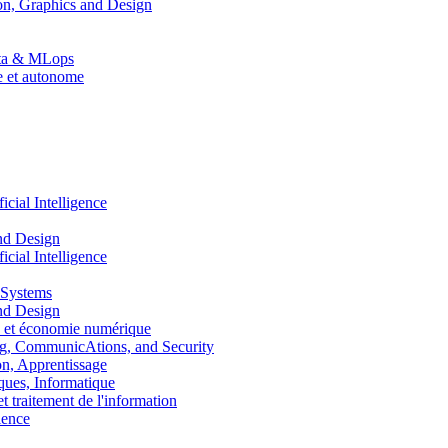
n, Graphics and Design
Data & MLops
le et autonome
ial Intelligence
nd Design
ial Intelligence
 Systems
nd Design
 et économie numérique
, CommunicAtions, and Security
, Apprentissage
ues, Informatique
traitement de l'information
ence