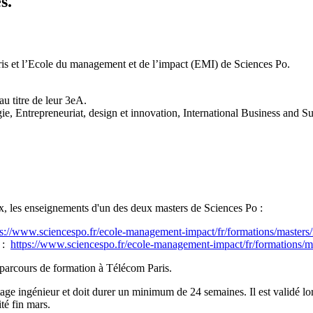
s.
aris et l’Ecole du management et de l’impact (EMI) de Sciences Po.
au titre de leur 3eA.
gie, Entrepreneuriat, design et innovation, International Business and Su
oix, les enseignements d'un des deux masters de Sciences Po :
ps://www.sciencespo.fr/ecole-management-impact/fr/formations/masters/m
) :
https://www.sciencespo.fr/ecole-management-impact/fr/formations/mas
e parcours de formation à Télécom Paris.
age ingénieur et doit durer un minimum de 24 semaines. Il est validé lo
ité fin mars.