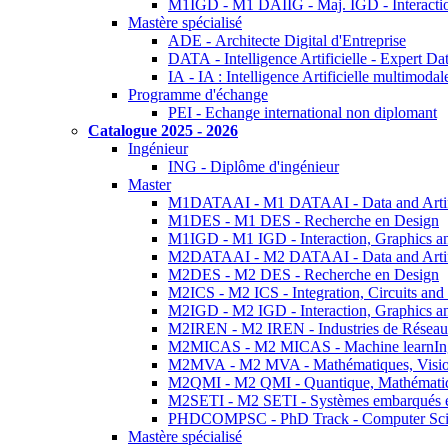
M1IGD - M1 DAIIG - Maj. IGD - Interactio
Mastère spécialisé
ADE - Architecte Digital d'Entreprise
DATA - Intelligence Artificielle - Expert 
IA - IA : Intelligence Artificielle multimoda
Programme d'échange
PEI - Echange international non diplomant
Catalogue 2025 - 2026
Ingénieur
ING - Diplôme d'ingénieur
Master
M1DATAAI - M1 DATAAI - Data and Artific
M1DES - M1 DES - Recherche en Design
M1IGD - M1 IGD - Interaction, Graphics a
M2DATAAI - M2 DATAAI - Data and Artific
M2DES - M2 DES - Recherche en Design
M2ICS - M2 ICS - Integration, Circuits and
M2IGD - M2 IGD - Interaction, Graphics a
M2IREN - M2 IREN - Industries de Réseau
M2MICAS - M2 MICAS - Machine learnIng
M2MVA - M2 MVA - Mathématiques, Vision
M2QMI - M2 QMI - Quantique, Mathématiq
M2SETI - M2 SETI - Systèmes embarqués et 
PHDCOMPSC - PhD Track - Computer Sci
Mastère spécialisé