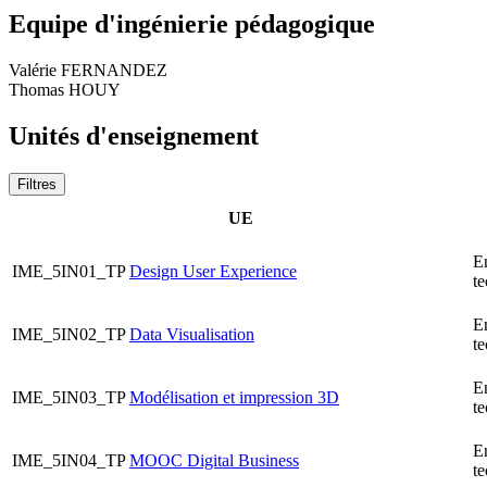
Equipe d'ingénierie pédagogique
Valérie FERNANDEZ
Thomas HOUY
Unités d'enseignement
Filtres
UE
E
IME_5IN01_TP
Design User Experience
t
E
IME_5IN02_TP
Data Visualisation
t
E
IME_5IN03_TP
Modélisation et impression 3D
t
E
IME_5IN04_TP
MOOC Digital Business
t