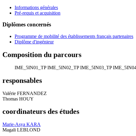
Informations générales
Pré-requis et acquisition
Diplômes concernés
Programme de mobilité des établissements français partenaires
Diplôme d'ingénieur
Composition du parcours
IME_5IN01_TP
IME_5IN02_TP
IME_5IN03_TP
IME_5IN0
responsables
Valérie FERNANDEZ
Thomas HOUY
coordinateurs des études
Marie-Asya KARA
Magali LEBLOND