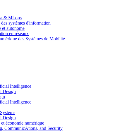
Data & MLops
 des systèmes d'information
le et autonome
tion en réseaux
umérique des Systèmes de Mobilité
ial Intelligence
d Design
ign
ial Intelligence
 Systems
d Design
 et économie numérique
, CommunicAtions, and Security