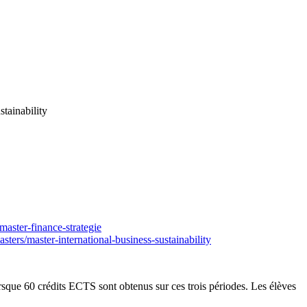
stainability
aster-finance-strategie
ters/master-international-business-sustainability
rsque 60 crédits ECTS sont obtenus sur ces trois périodes. Les élèves