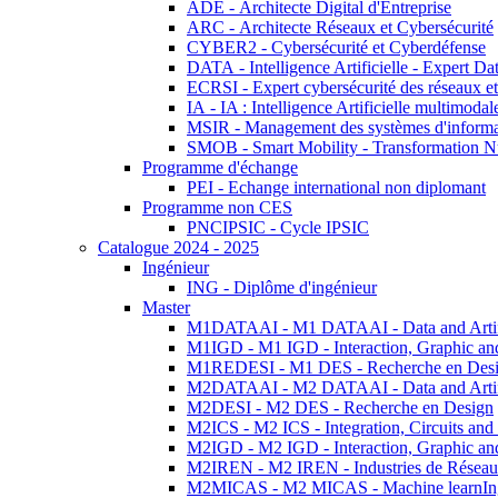
ADE - Architecte Digital d'Entreprise
ARC - Architecte Réseaux et Cybersécurité
CYBER2 - Cybersécurité et Cyberdéfense
DATA - Intelligence Artificielle - Expert 
ECRSI - Expert cybersécurité des réseaux et
IA - IA : Intelligence Artificielle multimoda
MSIR - Management des systèmes d'informa
SMOB - Smart Mobility - Transformation N
Programme d'échange
PEI - Echange international non diplomant
Programme non CES
PNCIPSIC - Cycle IPSIC
Catalogue 2024 - 2025
Ingénieur
ING - Diplôme d'ingénieur
Master
M1DATAAI - M1 DATAAI - Data and Artific
M1IGD - M1 IGD - Interaction, Graphic an
M1REDESI - M1 DES - Recherche en Des
M2DATAAI - M2 DATAAI - Data and Artific
M2DESI - M2 DES - Recherche en Design
M2ICS - M2 ICS - Integration, Circuits and
M2IGD - M2 IGD - Interaction, Graphic an
M2IREN - M2 IREN - Industries de Réseau
M2MICAS - M2 MICAS - Machine learnIng