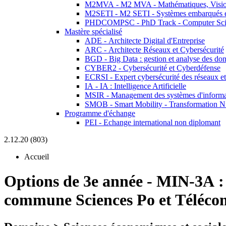
M2MVA - M2 MVA - Mathématiques, Vision
M2SETI - M2 SETI - Systèmes embarqués et 
PHDCOMPSC - PhD Track - Computer Sci
Mastère spécialisé
ADE - Architecte Digital d'Entreprise
ARC - Architecte Réseaux et Cybersécurité
BGD - Big Data : gestion et analyse des do
CYBER2 - Cybersécurité et Cyberdéfense
ECRSI - Expert cybersécurité des réseaux et
IA - IA : Intelligence Artificielle
MSIR - Management des systèmes d'informa
SMOB - Smart Mobility - Transformation N
Programme d'échange
PEI - Echange international non diplomant
2.12.20 (803)
Accueil
Options de 3e année
-
MIN-3A 
commune Sciences Po et Téléco