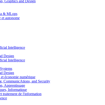
n, Graphics and Design
Data & MLops
le et autonome
ial Intelligence
nd Design
ial Intelligence
 Systems
nd Design
 et économie numérique
, CommunicAtions, and Security
, Apprentissage
ues, Informatique
traitement de l'information
ence