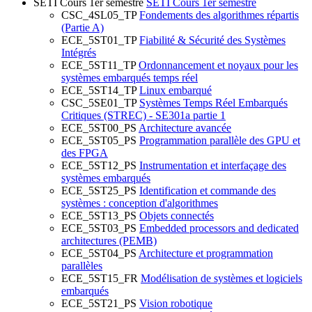
SETI Cours 1er semestre
SETI Cours 1er semestre
CSC_4SL05_TP
Fondements des algorithmes répartis
(Partie A)
ECE_5ST01_TP
Fiabilité & Sécurité des Systèmes
Intégrés
ECE_5ST11_TP
Ordonnancement et noyaux pour les
systèmes embarqués temps réel
ECE_5ST14_TP
Linux embarqué
CSC_5SE01_TP
Systèmes Temps Réel Embarqués
Critiques (STREC) - SE301a partie 1
ECE_5ST00_PS
Architecture avancée
ECE_5ST05_PS
Programmation parallèle des GPU et
des FPGA
ECE_5ST12_PS
Instrumentation et interfaçage des
systèmes embarqués
ECE_5ST25_PS
Identification et commande des
systèmes : conception d'algorithmes
ECE_5ST13_PS
Objets connectés
ECE_5ST03_PS
Embedded processors and dedicated
architectures (PEMB)
ECE_5ST04_PS
Architecture et programmation
parallèles
ECE_5ST15_FR
Modélisation de systèmes et logiciels
embarqués
ECE_5ST21_PS
Vision robotique