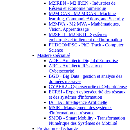
M2IREN - M2 IREN - Industries de
Réseau et économie numérique
M2MICAS - M2 MICAS - Machine
learnIng, CommunicAtions, and Security
M2MVA - M2 MVA - Mathématiques,
Vision, Apprentissage
M2SETI - M2 SETI - Systèmes
embarqués et traitement de l'information
PHDCOMPSC - PhD Track - Computer
Science
Mastère spécialisé
ADE - Architecte Digital d'Entreprise
ARC - Architecte Réseaux et
Cybersécurité
BGD - Big Data : gestion et analyse des
données massives
CYBER2 - Cybersécurité et Cyberdéfense
ECRSI - Expert cybersécurité des réseaux
et des systèmes d'information
IA - IA : Intelligence Artificielle
MSIR - Management des systèmes
d'information en réseaux
SMOB - Smart Mobility - Transformation
Numérique des Systèmes de Mobilité
Programme d'échange