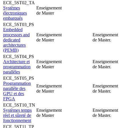
ECE_5ST02_TA
Systèmes
Enseignement
électroniques
de Master
embarqués
ECE_5ST03_PS
Embedded
processors and
Enseignement
Enseignement
dedicated
de Master
de Master.
architectures
(PEMB)
ECE_5ST04_PS
Architecture et
Enseignement
Enseignement
programmation
de Master
de Master.
parallèles
ECE_5ST05_PS
Programmation
Enseignement
Enseignement
parallèle des
de Master
de Master.
GPU et des
FPGA
ECE_5ST10_TN
Systèmes temps
Enseignement
Enseignement
réel et sûreté de
de Master
de Master.
fonctionnement
ECE_5ST11_TP