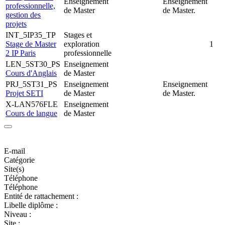
Enseignement
Enseignement
professionnelle,
de Master
de Master.
gestion des
projets
INT_5IP35_TP
Stages et
Stage de Master
exploration
1
2 IP Paris
professionnelle
LEN_5ST30_PS
Enseignement
Cours d'Anglais
de Master
PRJ_5ST31_PS
Enseignement
Enseignement
Projet SETI
de Master
de Master.
X-LAN576FLE
Enseignement
Cours de langue
de Master
E-mail
Catégorie
Site(s)
Téléphone
Téléphone
Entité de rattachement :
Libelle diplôme :
Niveau :
Site :