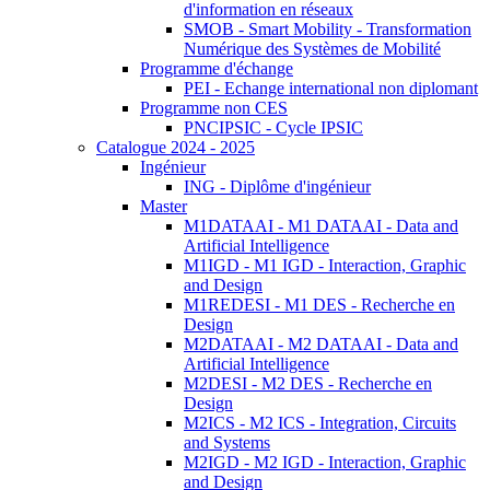
d'information en réseaux
SMOB - Smart Mobility - Transformation
Numérique des Systèmes de Mobilité
Programme d'échange
PEI - Echange international non diplomant
Programme non CES
PNCIPSIC - Cycle IPSIC
Catalogue 2024 - 2025
Ingénieur
ING - Diplôme d'ingénieur
Master
M1DATAAI - M1 DATAAI - Data and
Artificial Intelligence
M1IGD - M1 IGD - Interaction, Graphic
and Design
M1REDESI - M1 DES - Recherche en
Design
M2DATAAI - M2 DATAAI - Data and
Artificial Intelligence
M2DESI - M2 DES - Recherche en
Design
M2ICS - M2 ICS - Integration, Circuits
and Systems
M2IGD - M2 IGD - Interaction, Graphic
and Design