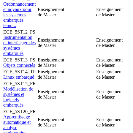
Ordonnancement
et noyaux pour
Enseignement
Enseignement
les systèmes
de Master
de Master.
embarqués
temp...
ECE_5ST12_PS
Instrumentation
Enseignement
Enseignement
et interfaçage des
de Master
de Master.
systèmes
embarqués
ECE_5ST13_PS
Enseignement
Enseignement
Objets connectés
de Master
de Master.
ECE_5ST14_TP
Enseignement
Enseignement
Linux embarqué
de Master
de Master.
ECE_5ST15_FR
Modélisation de
Enseignement
Enseignement
systèmes et
de Master
de Master.
logiciels
embarqués
ECE_5ST20_FR
Apprentissage
Enseignement
Enseignement
automatique et
de Master
de Master.
analyse
exploratoire