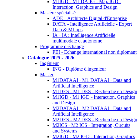
M1IGD - M1 DAIIG - Maj. IGD -
Interaction, Graphics and Design
Mastère spécialisé
ADE - Architecte Digital d'Entreprise
DATA - Intelligence Artificielle - Expert
Data & MLops
IA - IA : Intelligence Artificielle
multimodale et autonome
Programme d'échange
PEI - Echange international non diplomant
Catalogue 2025 - 2026
Ingénieur
ING - Diplôme d'ingénieur
Master
M1DATAAI - M1 DATAAI - Data and
Artificial Intelligence
M1DES - M1 DES - Recherche en Design
M1IGD - M1 IGD - Interaction, Graphics
and Design
M2DATAAI - M2 DATAAI - Data and
Artificial Intelligence
M2DES - M2 DES - Recherche en Design
M2ICS - M2 ICS - Integration, Circuits
and Systems
M2IGD - M2 IGD - Interaction, Graphics