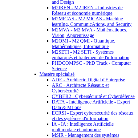
and Design
M2IREN - M2 IREN - Industries de
Réseau et économie numérique
M2MICAS - M2 MICAS - Machine
learnIng, CommunicAtions, and Security
M2MVA - M2 MVA - Mathématiques,
Vision, Apprentissage
M2QMI - M2 QMI - Quantique,
Mathématiques, Informatique
M2SETI - M2 SETI - Systèmes
embarqués et traitement de l'information
PHDCOMPSC - PhD Track - Computer
Science
Mastère spécialisé
ADE - Architecte Digital d'Entreprise
ARC - Architecte Réseaux et
Cybersécurité
CYBER2 - Cybersécurité et Cyberdéfense
DATA - Intelligence Artificielle - Expert
Data & MLops
ECRSI - Expert cybersécurité des réseaux
et des systèmes d'information
IA - IA : Intelligence Artificielle
multimodale et autonome
MSIR - Management des systèmes