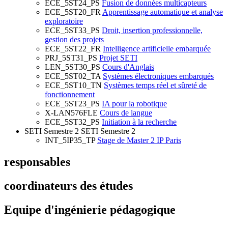
ECE_5ST24_PS
Fusion de données multicapteurs
ECE_5ST20_FR
Apprentissage automatique et analyse
exploratoire
ECE_5ST33_PS
Droit, insertion professionnelle,
gestion des projets
ECE_5ST22_FR
Intelligence artificielle embarquée
PRJ_5ST31_PS
Projet SETI
LEN_5ST30_PS
Cours d'Anglais
ECE_5ST02_TA
Systèmes électroniques embarqués
ECE_5ST10_TN
Systèmes temps réel et sûreté de
fonctionnement
ECE_5ST23_PS
IA pour la robotique
X-LAN576FLE
Cours de langue
ECE_5ST32_PS
Initiation à la recherche
SETI Semestre 2
SETI Semestre 2
INT_5IP35_TP
Stage de Master 2 IP Paris
responsables
coordinateurs des études
Equipe d'ingénierie pédagogique