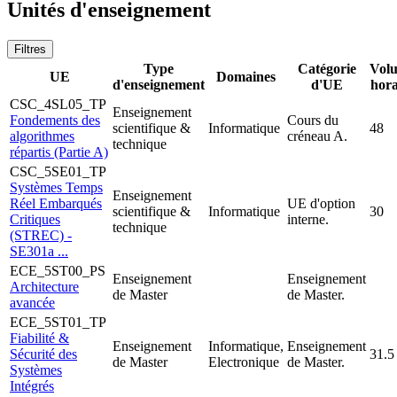
Unités d'enseignement
Filtres
Type
Catégorie
Vol
UE
Domaines
d'enseignement
d'UE
hora
CSC_4SL05_TP
Enseignement
Fondements des
Cours du
scientifique &
Informatique
48
algorithmes
créneau A.
technique
répartis (Partie A)
CSC_5SE01_TP
Systèmes Temps
Enseignement
Réel Embarqués
UE d'option
scientifique &
Informatique
30
Critiques
interne.
technique
(STREC) -
SE301a ...
ECE_5ST00_PS
Enseignement
Enseignement
Architecture
de Master
de Master.
avancée
ECE_5ST01_TP
Fiabilité &
Enseignement
Informatique,
Enseignement
Sécurité des
31.5
de Master
Electronique
de Master.
Systèmes
Intégrés