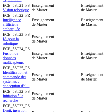
ECE_5ST21_PS
Enseignement
Enseignement
Vision robotique
de Master
de Master.
ECE_5ST22_FR
Intelligence
Enseignement
Enseignement
artificielle
de Master
de Master.
embarquée
ECE_5ST23_PS
Enseignement
IA pour la
de Master
robotique
ECE_5ST24_PS
Fusion de
Enseignement
Enseignement
données
de Master
de Master.
multicapteurs
ECE_5ST25_PS
Identification et
Enseignement
Enseignement
commande des
de Master
de Master.
systèmes :
conception d'al...
ECE_5ST32_PS
Enseignement
Initiation à la
de Master
recherche
ECE_5ST33_PS
Droit, insertion