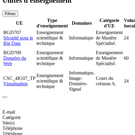
Unités d'enseignement
Filtres
Type
Catégorie
Volu
UE
Domaines
d'enseignement
d'UE
horai
BGD707
Enseignement
Enseignement
Sécurité pour le
scientifique &
Informatique
de Mastère
24
Big Data
technique
Spécialisé.
BGD709
Enseignement
Enseignement
Données du
scientifique &
Informatique
de Mastère
60
Web
technique
Spécialisé.
Informatique,
Enseignement
CSC_4IG07_TP
Image-
Cours du
scientifique &
24
Visualisation
Données-
créneau A.
technique
Signal
E-mail
Catégorie
Site(s)
Téléphone
Téléphone