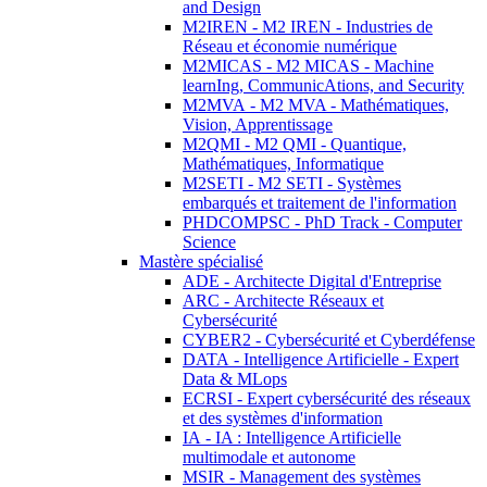
and Design
M2IREN - M2 IREN - Industries de
Réseau et économie numérique
M2MICAS - M2 MICAS - Machine
learnIng, CommunicAtions, and Security
M2MVA - M2 MVA - Mathématiques,
Vision, Apprentissage
M2QMI - M2 QMI - Quantique,
Mathématiques, Informatique
M2SETI - M2 SETI - Systèmes
embarqués et traitement de l'information
PHDCOMPSC - PhD Track - Computer
Science
Mastère spécialisé
ADE - Architecte Digital d'Entreprise
ARC - Architecte Réseaux et
Cybersécurité
CYBER2 - Cybersécurité et Cyberdéfense
DATA - Intelligence Artificielle - Expert
Data & MLops
ECRSI - Expert cybersécurité des réseaux
et des systèmes d'information
IA - IA : Intelligence Artificielle
multimodale et autonome
MSIR - Management des systèmes