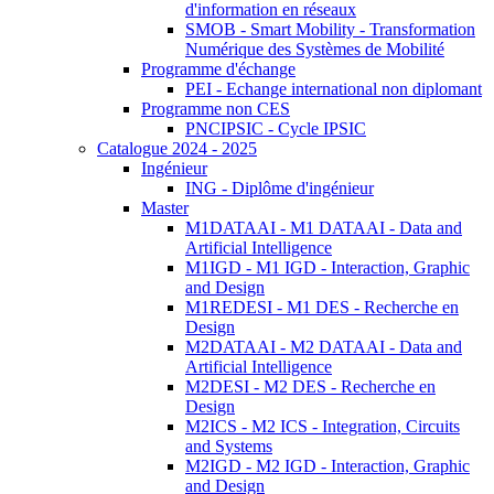
d'information en réseaux
SMOB - Smart Mobility - Transformation
Numérique des Systèmes de Mobilité
Programme d'échange
PEI - Echange international non diplomant
Programme non CES
PNCIPSIC - Cycle IPSIC
Catalogue 2024 - 2025
Ingénieur
ING - Diplôme d'ingénieur
Master
M1DATAAI - M1 DATAAI - Data and
Artificial Intelligence
M1IGD - M1 IGD - Interaction, Graphic
and Design
M1REDESI - M1 DES - Recherche en
Design
M2DATAAI - M2 DATAAI - Data and
Artificial Intelligence
M2DESI - M2 DES - Recherche en
Design
M2ICS - M2 ICS - Integration, Circuits
and Systems
M2IGD - M2 IGD - Interaction, Graphic
and Design