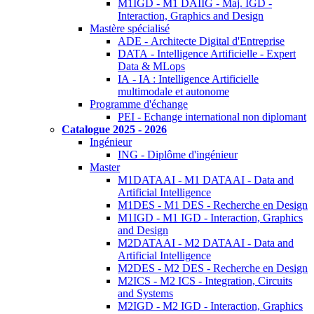
M1IGD - M1 DAIIG - Maj. IGD -
Interaction, Graphics and Design
Mastère spécialisé
ADE - Architecte Digital d'Entreprise
DATA - Intelligence Artificielle - Expert
Data & MLops
IA - IA : Intelligence Artificielle
multimodale et autonome
Programme d'échange
PEI - Echange international non diplomant
Catalogue 2025 - 2026
Ingénieur
ING - Diplôme d'ingénieur
Master
M1DATAAI - M1 DATAAI - Data and
Artificial Intelligence
M1DES - M1 DES - Recherche en Design
M1IGD - M1 IGD - Interaction, Graphics
and Design
M2DATAAI - M2 DATAAI - Data and
Artificial Intelligence
M2DES - M2 DES - Recherche en Design
M2ICS - M2 ICS - Integration, Circuits
and Systems
M2IGD - M2 IGD - Interaction, Graphics