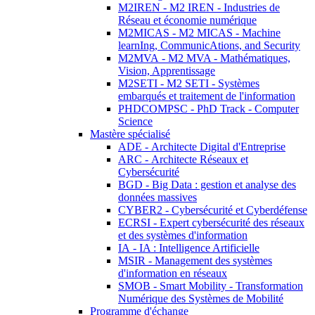
M2IREN - M2 IREN - Industries de
Réseau et économie numérique
M2MICAS - M2 MICAS - Machine
learnIng, CommunicAtions, and Security
M2MVA - M2 MVA - Mathématiques,
Vision, Apprentissage
M2SETI - M2 SETI - Systèmes
embarqués et traitement de l'information
PHDCOMPSC - PhD Track - Computer
Science
Mastère spécialisé
ADE - Architecte Digital d'Entreprise
ARC - Architecte Réseaux et
Cybersécurité
BGD - Big Data : gestion et analyse des
données massives
CYBER2 - Cybersécurité et Cyberdéfense
ECRSI - Expert cybersécurité des réseaux
et des systèmes d'information
IA - IA : Intelligence Artificielle
MSIR - Management des systèmes
d'information en réseaux
SMOB - Smart Mobility - Transformation
Numérique des Systèmes de Mobilité
Programme d'échange