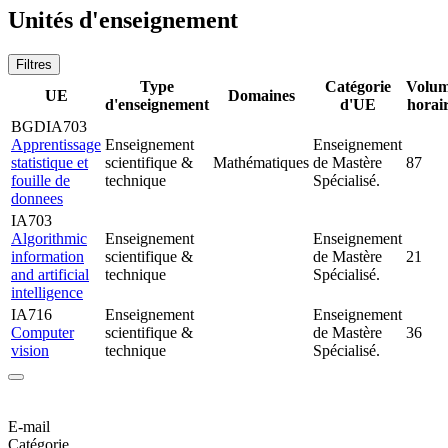
Unités d'enseignement
Filtres
Type
Catégorie
Volu
UE
Domaines
d'enseignement
d'UE
horai
BGDIA703
Apprentissage
Enseignement
Enseignement
statistique et
scientifique &
Mathématiques
de Mastère
87
fouille de
technique
Spécialisé.
donnees
IA703
Algorithmic
Enseignement
Enseignement
information
scientifique &
de Mastère
21
and artificial
technique
Spécialisé.
intelligence
IA716
Enseignement
Enseignement
Computer
scientifique &
de Mastère
36
vision
technique
Spécialisé.
E-mail
Catégorie