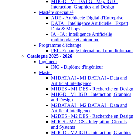
M1IGD - M1 DAIIG - Maj. IGD -
Interaction, Graphics and Design
Mastère spécialisé
ADE - Architecte Digital d'Entreprise
DATA - Intelligence Artificielle - Expert
Data & MLops
IA - IA : Intelligence Artificielle
multimodale et autonome
Programme d'échange
PEI - Echange international non diplomant
Catalogue 2025 - 2026
Ingénieur
ING - Diplôme d'ingénieur
Master
M1DATAAI - M1 DATAAI - Data and
Artificial Intelligence
M1DES - M1 DES - Recherche en Design
M1IGD - M1 IGD - Interaction, Graphics
and Design
M2DATAAI - M2 DATAAI - Data and
Artificial Intelligence
M2DES - M2 DES - Recherche en Design
M2ICS - M2 ICS - Integration, Circuits
and Systems
M2IGD - M2 IGD - Interaction, Graphics