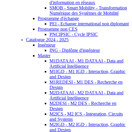
d'information en réseaux
SMOB - Smart Mobility - Transformation
Numérique des Systèmes de Mobilité
Programme d'échange
PEI - Echange international non diplomant
Programme non CES
PNCIPSIC - Cycle IPSIC
Catalogue 2024 - 2025
Ingénieur
ING - Diplôme d'ingénieur
Master
M1DATAAI - M1 DATAAI - Data and
Artificial Intelligence
M1IGD - M1 IGD - Interaction, Graphic
and Design
M1REDESI - M1 DES - Recherche en
Design
M2DATAAI - M2 DATAAI - Data and
Artificial Intelligence
M2DESI - M2 DES - Recherche en
Design
M2ICS - M2 ICS - Integration, Circuits
and Systems
M2IGD - M2 IGD - Interaction, Graphic
and Design