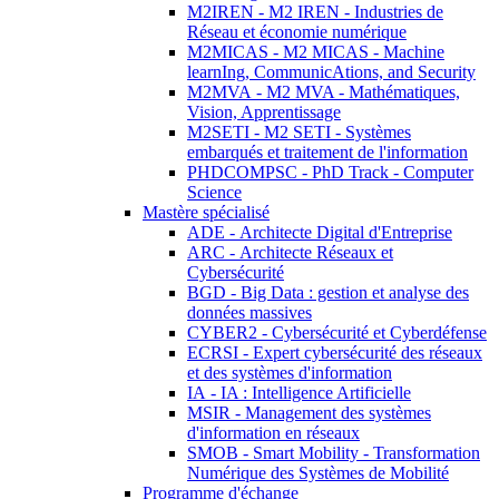
M2IREN - M2 IREN - Industries de
Réseau et économie numérique
M2MICAS - M2 MICAS - Machine
learnIng, CommunicAtions, and Security
M2MVA - M2 MVA - Mathématiques,
Vision, Apprentissage
M2SETI - M2 SETI - Systèmes
embarqués et traitement de l'information
PHDCOMPSC - PhD Track - Computer
Science
Mastère spécialisé
ADE - Architecte Digital d'Entreprise
ARC - Architecte Réseaux et
Cybersécurité
BGD - Big Data : gestion et analyse des
données massives
CYBER2 - Cybersécurité et Cyberdéfense
ECRSI - Expert cybersécurité des réseaux
et des systèmes d'information
IA - IA : Intelligence Artificielle
MSIR - Management des systèmes
d'information en réseaux
SMOB - Smart Mobility - Transformation
Numérique des Systèmes de Mobilité
Programme d'échange