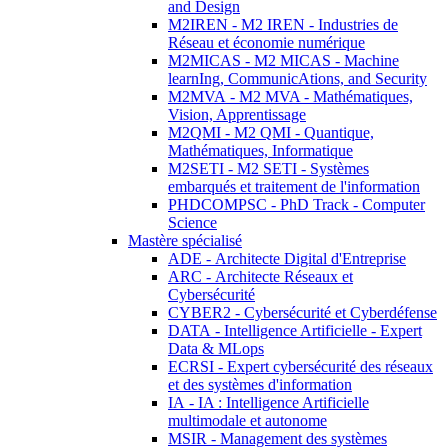
and Design
M2IREN - M2 IREN - Industries de
Réseau et économie numérique
M2MICAS - M2 MICAS - Machine
learnIng, CommunicAtions, and Security
M2MVA - M2 MVA - Mathématiques,
Vision, Apprentissage
M2QMI - M2 QMI - Quantique,
Mathématiques, Informatique
M2SETI - M2 SETI - Systèmes
embarqués et traitement de l'information
PHDCOMPSC - PhD Track - Computer
Science
Mastère spécialisé
ADE - Architecte Digital d'Entreprise
ARC - Architecte Réseaux et
Cybersécurité
CYBER2 - Cybersécurité et Cyberdéfense
DATA - Intelligence Artificielle - Expert
Data & MLops
ECRSI - Expert cybersécurité des réseaux
et des systèmes d'information
IA - IA : Intelligence Artificielle
multimodale et autonome
MSIR - Management des systèmes