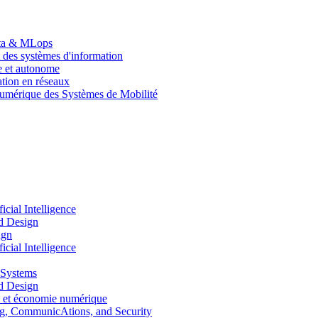
Data & MLops
 des systèmes d'information
le et autonome
tion en réseaux
umérique des Systèmes de Mobilité
ial Intelligence
d Design
ign
ial Intelligence
 Systems
d Design
 et économie numérique
, CommunicAtions, and Security