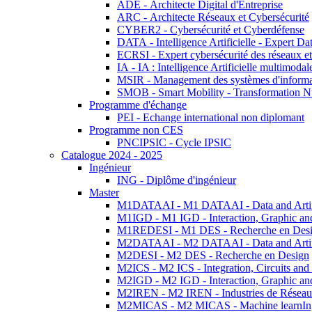
ADE - Architecte Digital d'Entreprise
ARC - Architecte Réseaux et Cybersécurité
CYBER2 - Cybersécurité et Cyberdéfense
DATA - Intelligence Artificielle - Expert 
ECRSI - Expert cybersécurité des réseaux et
IA - IA : Intelligence Artificielle multimoda
MSIR - Management des systèmes d'informa
SMOB - Smart Mobility - Transformation N
Programme d'échange
PEI - Echange international non diplomant
Programme non CES
PNCIPSIC - Cycle IPSIC
Catalogue 2024 - 2025
Ingénieur
ING - Diplôme d'ingénieur
Master
M1DATAAI - M1 DATAAI - Data and Artific
M1IGD - M1 IGD - Interaction, Graphic an
M1REDESI - M1 DES - Recherche en Des
M2DATAAI - M2 DATAAI - Data and Artific
M2DESI - M2 DES - Recherche en Design
M2ICS - M2 ICS - Integration, Circuits and
M2IGD - M2 IGD - Interaction, Graphic an
M2IREN - M2 IREN - Industries de Réseau
M2MICAS - M2 MICAS - Machine learnIng