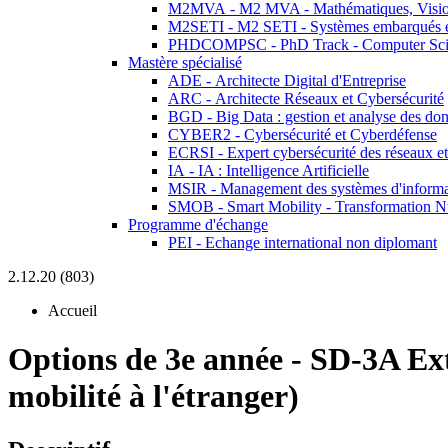
M2MVA - M2 MVA - Mathématiques, Vision
M2SETI - M2 SETI - Systèmes embarqués et 
PHDCOMPSC - PhD Track - Computer Sci
Mastère spécialisé
ADE - Architecte Digital d'Entreprise
ARC - Architecte Réseaux et Cybersécurité
BGD - Big Data : gestion et analyse des do
CYBER2 - Cybersécurité et Cyberdéfense
ECRSI - Expert cybersécurité des réseaux et
IA - IA : Intelligence Artificielle
MSIR - Management des systèmes d'informa
SMOB - Smart Mobility - Transformation N
Programme d'échange
PEI - Echange international non diplomant
2.12.20 (803)
Accueil
Options de 3e année
-
SD-3A Ex
mobilité à l'étranger)