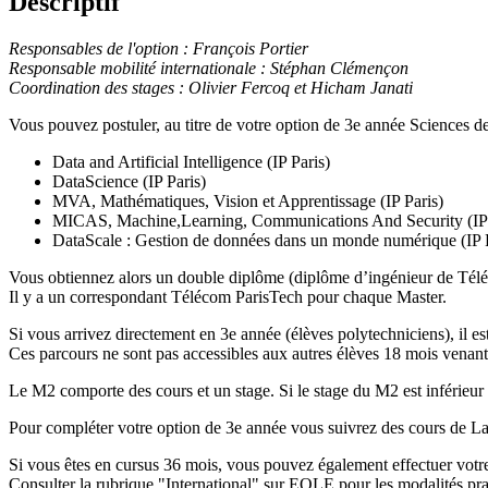
Descriptif
Responsables de l'option :
François Portier
Responsable mobilité internationale :
Stéphan Clémençon
Coordination des stages : Olivier Fercoq et Hicham Janati
Vous pouvez postuler, au titre de votre option de 3e année Sciences de
Data and Artificial Intelligence (IP Paris)
DataScience (IP Paris)
MVA, Mathématiques, Vision et Apprentissage (IP Paris)
MICAS, Machine,Learning, Communications And Security (IP 
DataScale : Gestion de données dans un monde numérique (IP P
Vous obtiennez alors un double diplôme (diplôme d’ingénieur de Télé
Il y a un correspondant Télécom ParisTech pour chaque Master.
Si vous arrivez directement en 3e année (élèves polytechniciens), il e
Ces parcours ne sont pas accessibles aux autres élèves 18 mois vena
Le M2 comporte des cours et un stage. Si le stage du M2 est inférieur
Pour compléter votre option de 3e année vous suivrez des cours de 
Si vous êtes en cursus 36 mois, vous pouvez également effectuer vot
Consulter la rubrique "International" sur EOLE pour les modalités pra