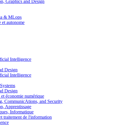
n, Graphics and Design
Data & MLops
le et autonome
ial Intelligence
nd Design
ial Intelligence
 Systems
nd Design
 et économie numérique
, CommunicAtions, and Security
, Apprentissage
ues, Informatique
traitement de l'information
ence