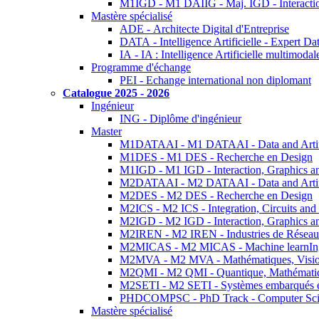
M1IGD - M1 DAIIG - Maj. IGD - Interactio
Mastère spécialisé
ADE - Architecte Digital d'Entreprise
DATA - Intelligence Artificielle - Expert 
IA - IA : Intelligence Artificielle multimoda
Programme d'échange
PEI - Echange international non diplomant
Catalogue 2025 - 2026
Ingénieur
ING - Diplôme d'ingénieur
Master
M1DATAAI - M1 DATAAI - Data and Artific
M1DES - M1 DES - Recherche en Design
M1IGD - M1 IGD - Interaction, Graphics a
M2DATAAI - M2 DATAAI - Data and Artific
M2DES - M2 DES - Recherche en Design
M2ICS - M2 ICS - Integration, Circuits and
M2IGD - M2 IGD - Interaction, Graphics a
M2IREN - M2 IREN - Industries de Réseau
M2MICAS - M2 MICAS - Machine learnIng
M2MVA - M2 MVA - Mathématiques, Vision
M2QMI - M2 QMI - Quantique, Mathématiq
M2SETI - M2 SETI - Systèmes embarqués et 
PHDCOMPSC - PhD Track - Computer Sci
Mastère spécialisé