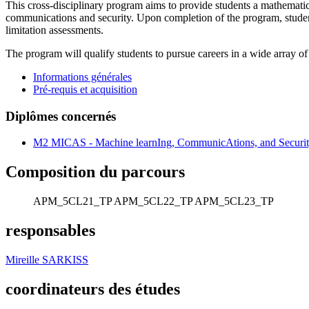
This cross-disciplinary program aims to provide students a mathematica
communications and security. Upon completion of the program, students
limitation assessments.
The program will qualify students to pursue careers in a wide array o
Informations générales
Pré-requis et acquisition
Diplômes concernés
M2 MICAS - Machine learnIng, CommunicAtions, and Securi
Composition du parcours
APM_5CL21_TP
APM_5CL22_TP
APM_5CL23_TP
responsables
Mireille SARKISS
coordinateurs des études