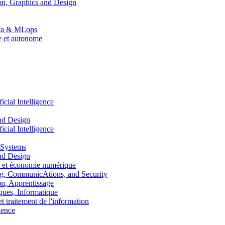
n, Graphics and Design
Data & MLops
le et autonome
ial Intelligence
nd Design
ial Intelligence
 Systems
nd Design
 et économie numérique
, CommunicAtions, and Security
, Apprentissage
ues, Informatique
traitement de l'information
ence