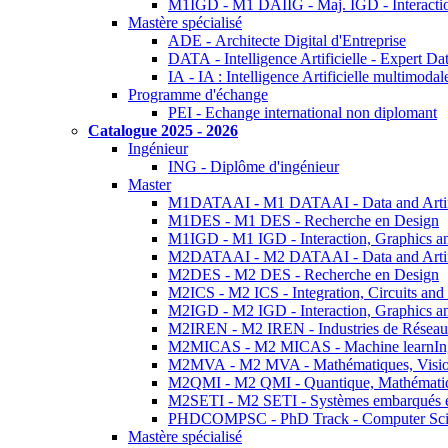
M1IGD - M1 DAIIG - Maj. IGD - Interactio
Mastère spécialisé
ADE - Architecte Digital d'Entreprise
DATA - Intelligence Artificielle - Expert 
IA - IA : Intelligence Artificielle multimoda
Programme d'échange
PEI - Echange international non diplomant
Catalogue 2025 - 2026
Ingénieur
ING - Diplôme d'ingénieur
Master
M1DATAAI - M1 DATAAI - Data and Artific
M1DES - M1 DES - Recherche en Design
M1IGD - M1 IGD - Interaction, Graphics a
M2DATAAI - M2 DATAAI - Data and Artific
M2DES - M2 DES - Recherche en Design
M2ICS - M2 ICS - Integration, Circuits and
M2IGD - M2 IGD - Interaction, Graphics a
M2IREN - M2 IREN - Industries de Réseau
M2MICAS - M2 MICAS - Machine learnIng
M2MVA - M2 MVA - Mathématiques, Vision
M2QMI - M2 QMI - Quantique, Mathématiq
M2SETI - M2 SETI - Systèmes embarqués et 
PHDCOMPSC - PhD Track - Computer Sci
Mastère spécialisé