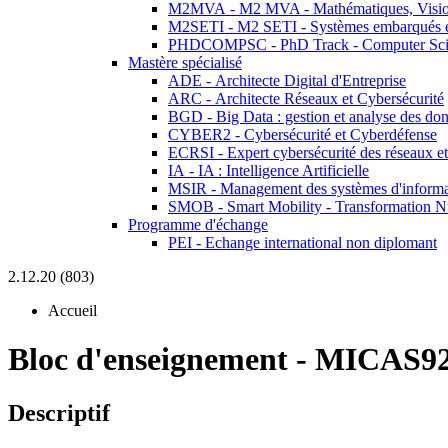
M2MVA - M2 MVA - Mathématiques, Vision
M2SETI - M2 SETI - Systèmes embarqués et 
PHDCOMPSC - PhD Track - Computer Sci
Mastère spécialisé
ADE - Architecte Digital d'Entreprise
ARC - Architecte Réseaux et Cybersécurité
BGD - Big Data : gestion et analyse des do
CYBER2 - Cybersécurité et Cyberdéfense
ECRSI - Expert cybersécurité des réseaux et
IA - IA : Intelligence Artificielle
MSIR - Management des systèmes d'informa
SMOB - Smart Mobility - Transformation N
Programme d'échange
PEI - Echange international non diplomant
2.12.20 (803)
Accueil
Bloc d'enseignement
-
MICAS92
Descriptif