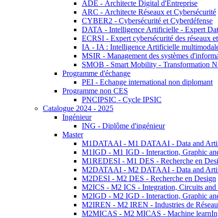
ADE - Architecte Digital d'Entreprise
ARC - Architecte Réseaux et Cybersécurité
CYBER2 - Cybersécurité et Cyberdéfense
DATA - Intelligence Artificielle - Expert 
ECRSI - Expert cybersécurité des réseaux et
IA - IA : Intelligence Artificielle multimoda
MSIR - Management des systèmes d'informa
SMOB - Smart Mobility - Transformation N
Programme d'échange
PEI - Echange international non diplomant
Programme non CES
PNCIPSIC - Cycle IPSIC
Catalogue 2024 - 2025
Ingénieur
ING - Diplôme d'ingénieur
Master
M1DATAAI - M1 DATAAI - Data and Artific
M1IGD - M1 IGD - Interaction, Graphic an
M1REDESI - M1 DES - Recherche en Des
M2DATAAI - M2 DATAAI - Data and Artific
M2DESI - M2 DES - Recherche en Design
M2ICS - M2 ICS - Integration, Circuits and
M2IGD - M2 IGD - Interaction, Graphic an
M2IREN - M2 IREN - Industries de Réseau
M2MICAS - M2 MICAS - Machine learnIng