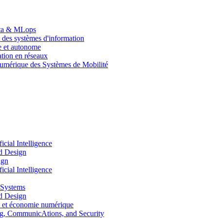
Data & MLops
 des systèmes d'information
le et autonome
tion en réseaux
umérique des Systèmes de Mobilité
ial Intelligence
d Design
ign
ial Intelligence
 Systems
d Design
 et économie numérique
, CommunicAtions, and Security