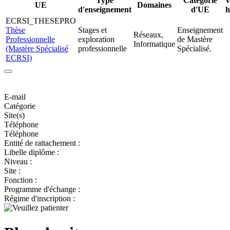
Type
Catégorie
V
UE
Domaines
d'enseignement
d'UE
h
ECRSI_THESEPRO
Thèse
Stages et
Enseignement
Réseaux,
Professionnelle
exploration
de Mastère
Informatique
(Mastère Spécialisé
professionnelle
Spécialisé.
ECRSI)
E-mail
Catégorie
Site(s)
Téléphone
Téléphone
Entité de rattachement :
Libelle diplôme :
Niveau :
Site :
Fonction :
Programme d'échange :
Régime d'inscription :