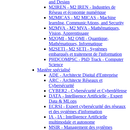
and Design
M2IREN - M2 IREN - Industries de
Réseau et économie numérique
M2MICAS - M2 MICAS - Machine
learnIng, CommunicAtions, and Security
M2MVA - M2 MVA - Mathématiques,
Vision, Apprentissage
M2QMI - M2 QMI - Quantique,
Mathématiques, Informatique
M2SETI - M2 SETI - Systèmes
embarqués et traitement de l'information
PHDCOMPSC - PhD Track - Computer
Science
Mastère spécialisé
ADE - Architecte Digital d'Entreprise
ARC - Architecte Réseaux et
Cybersécurité
CYBER2 - Cybersécurité et Cyberdéfense
DATA - Intelligence Artificielle - Expert
Data & MLops
ECRSI - Expert cybersécurité des réseaux
et des systèmes d'information
IA - IA : Intelligence Artificielle
multimodale et autonome
MSIR - Management des systèmes