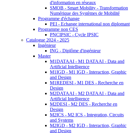
d'information en réseaux
SMOB - Smart Mobility - Transformation
Numérique des Systèmes de Mobilité
Programme d'échange
PEI - Echange international non diplomant
Programme non CES
PNCIPSIC - Cycle IPSIC
Catalogue 2024 - 2025
Ingénieur
ING - Diplôme d'ingénieur
Master
M1DATAAI - M1 DATAAI - Data and
Artificial Intelligence
M1IGD - M1 IGD - Interaction, Graphic
and Design
M1REDESI - M1 DES - Recherche en
Design
M2DATAAI - M2 DATAAI - Data and
Artificial Intelligence
M2DESI - M2 DES - Recherche en
Design
M2ICS - M2 ICS - Integration, Circuits
and Systems
M2IGD - M2 IGD - Interaction, Graphic
and Design