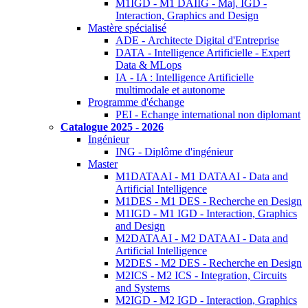
M1IGD - M1 DAIIG - Maj. IGD -
Interaction, Graphics and Design
Mastère spécialisé
ADE - Architecte Digital d'Entreprise
DATA - Intelligence Artificielle - Expert
Data & MLops
IA - IA : Intelligence Artificielle
multimodale et autonome
Programme d'échange
PEI - Echange international non diplomant
Catalogue 2025 - 2026
Ingénieur
ING - Diplôme d'ingénieur
Master
M1DATAAI - M1 DATAAI - Data and
Artificial Intelligence
M1DES - M1 DES - Recherche en Design
M1IGD - M1 IGD - Interaction, Graphics
and Design
M2DATAAI - M2 DATAAI - Data and
Artificial Intelligence
M2DES - M2 DES - Recherche en Design
M2ICS - M2 ICS - Integration, Circuits
and Systems
M2IGD - M2 IGD - Interaction, Graphics