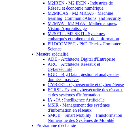
M2IREN - M2 IREN - Industries de
Réseau et économie numérique
M2MICAS - M2 MICAS - Machine
learnIng, CommunicAtions, and Security
M2MVA - M2 MVA - Mathématiques,
Vision, Apprentissage
M2SETI - M2 SETI - Systèmes
embarqués et traitement de l'information
PHDCOMPSC - PhD Track - Computer
Science
Mastère spécialisé
ADE - Architecte Digital d'Entreprise
ARC - Architecte Réseaux et
Cybersécurité
BGD - Big Data : gestion et analyse des
données massives
CYBER2 - Cybersécurité et Cyberdéfense
ECRSI - Expert cybersécurité des réseaux
et des systèmes d'information
IA - IA : Intelligence Artificielle
MSIR - Management des systèmes
d'information en réseaux
SMOB - Smart Mobility - Transformation
Numérique des Systèmes de Mobilité
Programme d'échange