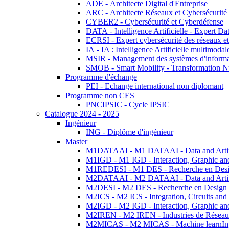
ADE - Architecte Digital d'Entreprise
ARC - Architecte Réseaux et Cybersécurité
CYBER2 - Cybersécurité et Cyberdéfense
DATA - Intelligence Artificielle - Expert 
ECRSI - Expert cybersécurité des réseaux et
IA - IA : Intelligence Artificielle multimoda
MSIR - Management des systèmes d'informa
SMOB - Smart Mobility - Transformation N
Programme d'échange
PEI - Echange international non diplomant
Programme non CES
PNCIPSIC - Cycle IPSIC
Catalogue 2024 - 2025
Ingénieur
ING - Diplôme d'ingénieur
Master
M1DATAAI - M1 DATAAI - Data and Artific
M1IGD - M1 IGD - Interaction, Graphic an
M1REDESI - M1 DES - Recherche en Des
M2DATAAI - M2 DATAAI - Data and Artific
M2DESI - M2 DES - Recherche en Design
M2ICS - M2 ICS - Integration, Circuits and
M2IGD - M2 IGD - Interaction, Graphic an
M2IREN - M2 IREN - Industries de Réseau
M2MICAS - M2 MICAS - Machine learnIng