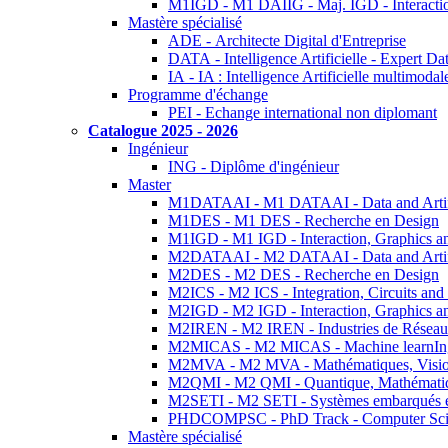
M1IGD - M1 DAIIG - Maj. IGD - Interactio
Mastère spécialisé
ADE - Architecte Digital d'Entreprise
DATA - Intelligence Artificielle - Expert 
IA - IA : Intelligence Artificielle multimoda
Programme d'échange
PEI - Echange international non diplomant
Catalogue 2025 - 2026
Ingénieur
ING - Diplôme d'ingénieur
Master
M1DATAAI - M1 DATAAI - Data and Artific
M1DES - M1 DES - Recherche en Design
M1IGD - M1 IGD - Interaction, Graphics a
M2DATAAI - M2 DATAAI - Data and Artific
M2DES - M2 DES - Recherche en Design
M2ICS - M2 ICS - Integration, Circuits and
M2IGD - M2 IGD - Interaction, Graphics a
M2IREN - M2 IREN - Industries de Réseau
M2MICAS - M2 MICAS - Machine learnIng
M2MVA - M2 MVA - Mathématiques, Vision
M2QMI - M2 QMI - Quantique, Mathématiq
M2SETI - M2 SETI - Systèmes embarqués et 
PHDCOMPSC - PhD Track - Computer Sci
Mastère spécialisé