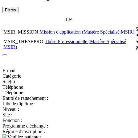
Filtres
UE
S
MSIR_MISSION
Mission d'application (Mastère Spécialisé MSIR)
p
MSIR_THESEPRO
Thèse Professionnelle (Mastère Spécialisé
S
MSIR)
p
E-mail
Catégorie
Site(s)
Téléphone
Téléphone
Entité de rattachement :
Libelle diplôme :
Niveau :
Site :
Fonction :
Programme d'échange :
Régime d'inscription :