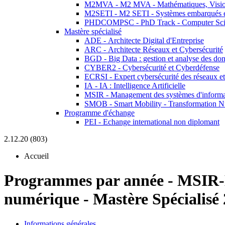
M2MVA - M2 MVA - Mathématiques, Vision
M2SETI - M2 SETI - Systèmes embarqués et 
PHDCOMPSC - PhD Track - Computer Sci
Mastère spécialisé
ADE - Architecte Digital d'Entreprise
ARC - Architecte Réseaux et Cybersécurité
BGD - Big Data : gestion et analyse des do
CYBER2 - Cybersécurité et Cyberdéfense
ECRSI - Expert cybersécurité des réseaux et
IA - IA : Intelligence Artificielle
MSIR - Management des systèmes d'informa
SMOB - Smart Mobility - Transformation N
Programme d'échange
PEI - Echange international non diplomant
2.12.20 (803)
Accueil
Programmes par année
-
MSIR-
numérique - Mastère Spécialisé
Informations générales