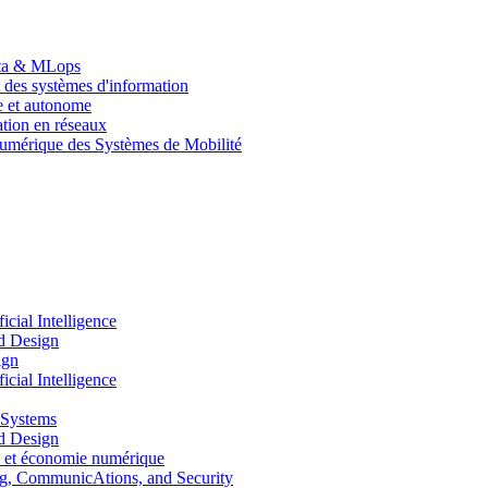
Data & MLops
 des systèmes d'information
le et autonome
tion en réseaux
umérique des Systèmes de Mobilité
ial Intelligence
d Design
ign
ial Intelligence
 Systems
d Design
 et économie numérique
, CommunicAtions, and Security