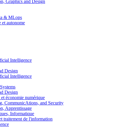
n, Graphics and Design
Data & MLops
le et autonome
ial Intelligence
nd Design
ial Intelligence
 Systems
nd Design
 et économie numérique
, CommunicAtions, and Security
, Apprentissage
ues, Informatique
traitement de l'information
ence