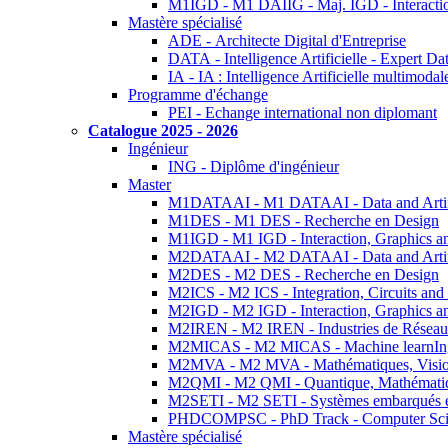
M1IGD - M1 DAIIG - Maj. IGD - Interactio
Mastère spécialisé
ADE - Architecte Digital d'Entreprise
DATA - Intelligence Artificielle - Expert 
IA - IA : Intelligence Artificielle multimoda
Programme d'échange
PEI - Echange international non diplomant
Catalogue 2025 - 2026
Ingénieur
ING - Diplôme d'ingénieur
Master
M1DATAAI - M1 DATAAI - Data and Artific
M1DES - M1 DES - Recherche en Design
M1IGD - M1 IGD - Interaction, Graphics a
M2DATAAI - M2 DATAAI - Data and Artific
M2DES - M2 DES - Recherche en Design
M2ICS - M2 ICS - Integration, Circuits and
M2IGD - M2 IGD - Interaction, Graphics a
M2IREN - M2 IREN - Industries de Réseau
M2MICAS - M2 MICAS - Machine learnIng
M2MVA - M2 MVA - Mathématiques, Vision
M2QMI - M2 QMI - Quantique, Mathématiq
M2SETI - M2 SETI - Systèmes embarqués et 
PHDCOMPSC - PhD Track - Computer Sci
Mastère spécialisé