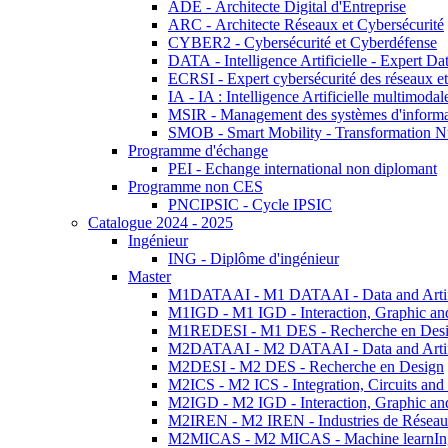
ADE - Architecte Digital d'Entreprise
ARC - Architecte Réseaux et Cybersécurité
CYBER2 - Cybersécurité et Cyberdéfense
DATA - Intelligence Artificielle - Expert 
ECRSI - Expert cybersécurité des réseaux et
IA - IA : Intelligence Artificielle multimoda
MSIR - Management des systèmes d'informa
SMOB - Smart Mobility - Transformation N
Programme d'échange
PEI - Echange international non diplomant
Programme non CES
PNCIPSIC - Cycle IPSIC
Catalogue 2024 - 2025
Ingénieur
ING - Diplôme d'ingénieur
Master
M1DATAAI - M1 DATAAI - Data and Artific
M1IGD - M1 IGD - Interaction, Graphic an
M1REDESI - M1 DES - Recherche en Des
M2DATAAI - M2 DATAAI - Data and Artific
M2DESI - M2 DES - Recherche en Design
M2ICS - M2 ICS - Integration, Circuits and
M2IGD - M2 IGD - Interaction, Graphic an
M2IREN - M2 IREN - Industries de Réseau
M2MICAS - M2 MICAS - Machine learnIng