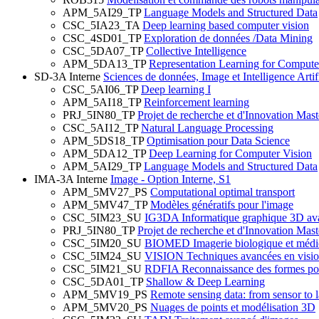
APM_5AI29_TP
Language Models and Structured Data
CSC_5IA23_TA
Deep learning based computer vision
CSC_4SD01_TP
Exploration de données /Data Mining
CSC_5DA07_TP
Collective Intelligence
APM_5DA13_TP
Representation Learning for Compute
SD-3A Interne
Sciences de données, Image et Intelligence Artifi
CSC_5AI06_TP
Deep learning I
APM_5AI18_TP
Reinforcement learning
PRJ_5IN80_TP
Projet de recherche et d'Innovation Mas
CSC_5AI12_TP
Natural Language Processing
APM_5DS18_TP
Optimisation pour Data Science
APM_5DA12_TP
Deep Learning for Computer Vision
APM_5AI29_TP
Language Models and Structured Data
IMA-3A Interne
Image - Option Interne, S1
APM_5MV27_PS
Computational optimal transport
APM_5MV47_TP
Modèles génératifs pour l'image
CSC_5IM23_SU
IG3DA Informatique graphique 3D av
PRJ_5IN80_TP
Projet de recherche et d'Innovation Mas
CSC_5IM20_SU
BIOMED Imagerie biologique et médi
CSC_5IM24_SU
VISION Techniques avancées en vision 
CSC_5IM21_SU
RDFIA Reconnaissance des formes pour 
CSC_5DA01_TP
Shallow & Deep Learning
APM_5MV19_PS
Remote sensing data: from sensor to la
APM_5MV20_PS
Nuages de points et modélisation 3D