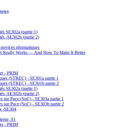
netes
és SE302a (partie 1)
és -SE302b (partie 2)
 services nformatiques
et Really Works — And How To Make It Better
ter - PRIM
ques (STREC) - SE301a partie 1
ques (STREC) - SE301b partie 2
és SE302a (partie 1)
és -SE302b (partie 2)
es sur Puce (SoC) - SE303a partie 1
es sur Puce (SoC) - SE303b partie 2
rés -SE304
terne, S1
ter - PRIM