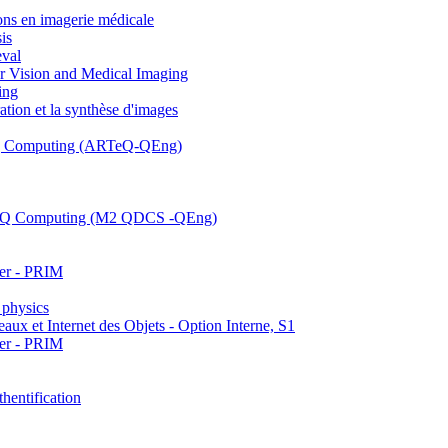
s en imagerie médicale
is
eval
r Vision and Medical Imaging
ing
ation et la synthèse d'images
d Q Computing (ARTeQ-QEng)
ic Q Computing (M2 QDCS -QEng)
ter - PRIM
physics
aux et Internet des Objets - Option Interne, S1
ter - PRIM
hentification