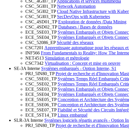
CSC_4GI07_TP
Applications et services multimedia
CSC_5GI01_TP
Network Automation
CSC_5GI02_TP
Cloud Native Infrastructure with Kuber
CSC_5GI03_TP
SecDevOps with Kubernetes
CSC_4SD01_TP
Exploration de données /Data Mining
CSC_4SD02_TP
Databases / Bases de données
ECE_5SE03_TP
Systèmes Embarqués et Objets Connect
ECE_5SE04_TP
Systèmes Embarqués et Objets Connect
CSC_52086_EP
Sécurité des réseaux
CSC7201
Apprentissage automatique pour les réseaux et
INF566
From Fundamentals to Reality: How The Intern
NET4513
Simulation et métrologie
CSC7342
Virtualisation : Concept et mise en oeuvre
SE-3A Interne
Systèmes embarqués - Option Interne, S1
PRJ_5IN80_TP
Projet de recherche et d'Innovation Mas
CSC_5SE01_TP
Systèmes Temps Réel Embarqués Criti
CSC_5SE02_TP
Systèmes Temps Réel Embarqués Criti
ECE_5SE03_TP
Systèmes Embarqués et Objets Connect
ECE_5SE04_TP
Systèmes Embarqués et Objets Connect
ECE_5SE05_TP
Conception et Architecture des Systèm
ECE_5SE06_TP
Conception et Architecture des Systèm
ECE_5SE07_TP
Fiabilité et Sécurité des Circuits Intég
ECE_5ST14_TP
Linux embarqué
SLR-3A Interne
Systèmes logiciels répartis avancés - Option In
PRJ_5IN80_TP
Projet de recherche et d'Innovation Mas