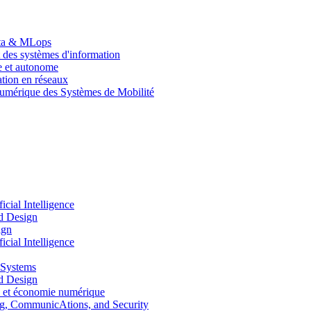
Data & MLops
 des systèmes d'information
le et autonome
tion en réseaux
umérique des Systèmes de Mobilité
ial Intelligence
d Design
ign
ial Intelligence
 Systems
d Design
 et économie numérique
, CommunicAtions, and Security