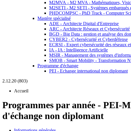
M2MVA - M2 MVA - Mathématiques, Vision
M2SETI - M2 SETI - Systèmes embarqués et 
PHDCOMPSC - PhD Track - Computer Sci
Mastère spécialisé
ADE - Architecte Digital d'Entreprise
ARC - Architecte Réseaux et Cybersécurité
BGD - Big Data : gestion et analyse des do
CYBER2 - Cybersécurité et Cyberdéfense
ECRSI - Expert cybersécurité des réseaux et
IA - IA : Intelligence Artificielle
MSIR - Management des systèmes d'informa
SMOB - Smart Mobility - Transformation N
Programme d'échange
PEI - Echange international non diplomant
2.12.20 (803)
Accueil
Programmes par année
-
PEI-M
d'échange non diplomant
Informations générales