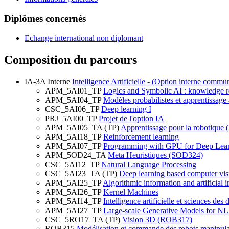
Diplômes concernés
Echange international non diplomant
Composition du parcours
IA-3A Interne
Intelligence Artificielle - (Option interne com
APM_5AI01_TP
Logics and Symbolic AI : knowledge r
APM_5AI04_TP
Modèles probabilistes et apprentissage
CSC_5AI06_TP
Deep learning I
PRJ_5AI00_TP
Projet de l'option IA
APM_5AI05_TA (TP)
Apprentissage pour la robotique
APM_5AI18_TP
Reinforcement learning
APM_5AI07_TP
Programming with GPU for Deep Lea
APM_5OD24_TA
Meta Heuristiques (SOD324)
CSC_5AI12_TP
Natural Language Processing
CSC_5AI23_TA (TP)
Deep learning based computer v
APM_5AI25_TP
Algorithmic information and artificial i
APM_5AI26_TP
Kernel Machines
APM_5AI14_TP
Intelligence artificielle et sciences de
APM_5AI27_TP
Large-scale Generative Models for NL
CSC_5RO17_TA (TP)
Vision 3D (ROB317)
ROB315
Modélisation et commande des robots manipula