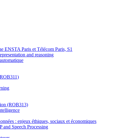
mune ENSTA Paris et Télécom Paris, S1
epresentation and reasoning
 automatique
 (ROB311)
rning
ision (ROB313)
ntelligence
s données : enjeux éthiques, sociaux et économiques
P and Speech Processing
teurs