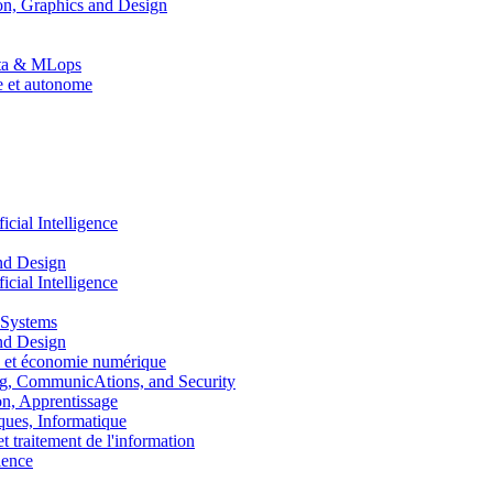
n, Graphics and Design
Data & MLops
le et autonome
ial Intelligence
nd Design
ial Intelligence
 Systems
nd Design
 et économie numérique
, CommunicAtions, and Security
, Apprentissage
ues, Informatique
traitement de l'information
ence