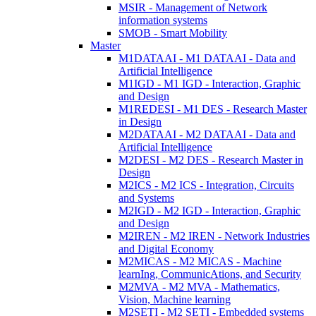
MSIR - Management of Network
information systems
SMOB - Smart Mobility
Master
M1DATAAI - M1 DATAAI - Data and
Artificial Intelligence
M1IGD - M1 IGD - Interaction, Graphic
and Design
M1REDESI - M1 DES - Research Master
in Design
M2DATAAI - M2 DATAAI - Data and
Artificial Intelligence
M2DESI - M2 DES - Research Master in
Design
M2ICS - M2 ICS - Integration, Circuits
and Systems
M2IGD - M2 IGD - Interaction, Graphic
and Design
M2IREN - M2 IREN - Network Industries
and Digital Economy
M2MICAS - M2 MICAS - Machine
learnIng, CommunicAtions, and Security
M2MVA - M2 MVA - Mathematics,
Vision, Machine learning
M2SETI - M2 SETI - Embedded systems