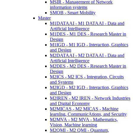
MSIR - Management of Network
information systems
SMOB - Smart Mobility
Master
M1DATAAI - M1 DATAAI - Data and
Artificial Intelligence
M1DES - M1 DES - Research Master in
Design
M1IGD - M1 IGD - Interaction, Graphics
and Design
M2DATAAI - M2 DATAAI - Data and
Artificial Intelligence
M2DES - M2 DES - Research Master in
Design
M2ICS - M2 ICS - Integration, Circuits
and Systems
M2IGD - M2 IGD - Interaction, Graphics
and Design
M2IREN - M2 IREN - Network Industries
and Digital Economy
M2MICAS - M2 MICAS - Machine
learnIng, CommunicAtions, and Security
M2MVA - M2 MVA - Mathematics,
Vision, Machine learning
M2QMI - M2 QMI - Quantum,