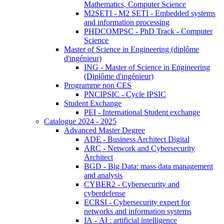
Mathematics, Computer Science
M2SETI - M2 SETI - Embedded systems
and information processing
PHDCOMPSC - PhD Track - Computer
Science
Master of Science in Engineering (diplôme
d'ingénieur)
ING - Master of Science in Engineering
(Diplôme d'ingénieur)
Programme non CES
PNCIPSIC - Cycle IPSIC
Student Exchange
PEI - International Student exchange
Catalogue 2024 - 2025
Advanced Master Degree
ADE - Business Architect Digital
ARC - Network and Cybersecurity
Architect
BGD - Big Data: mass data management
and analysis
CYBER2 - Cybersecurity and
cyberdefense
ECRSI - Cybersecurity expert for
networks and information systems
IA - AI : artificial intelligence