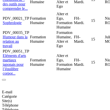
Humaine
Alter et
Mardi.
RO
des outils pour
Ego
comprendre le...
Alter et
PDV_00021_TP
Formation
Ego,
FH-
Nic
15
Sophrologie
Humaine
Formation
Mardi.
RO
Humaine
PDV_00035_TP
Formation
Humour dans la
Formation
Humaine,
FH-
Jul
15
relation au
Humaine
Alter et
Mardi.
M
travail
Ego
PDV_00051_TP
Eléments d'arts
Alter et
martiaux
Formation
Ego,
FH-
Nic
15
japonais pour
Humaine
Formation
Mardi.
RO
l’équilibre
Humaine
corpor...
E-mail
Catégorie
Site(s)
Téléphone
Téléphone