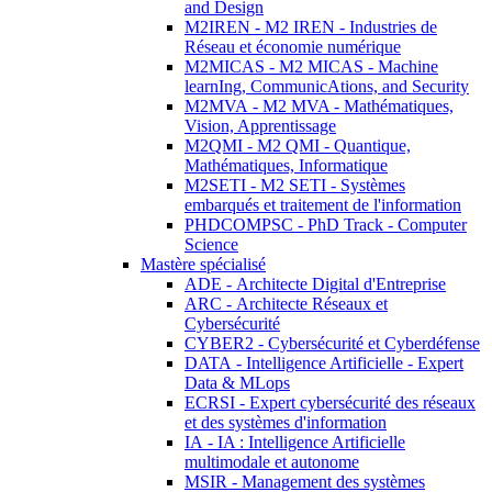
and Design
M2IREN - M2 IREN - Industries de
Réseau et économie numérique
M2MICAS - M2 MICAS - Machine
learnIng, CommunicAtions, and Security
M2MVA - M2 MVA - Mathématiques,
Vision, Apprentissage
M2QMI - M2 QMI - Quantique,
Mathématiques, Informatique
M2SETI - M2 SETI - Systèmes
embarqués et traitement de l'information
PHDCOMPSC - PhD Track - Computer
Science
Mastère spécialisé
ADE - Architecte Digital d'Entreprise
ARC - Architecte Réseaux et
Cybersécurité
CYBER2 - Cybersécurité et Cyberdéfense
DATA - Intelligence Artificielle - Expert
Data & MLops
ECRSI - Expert cybersécurité des réseaux
et des systèmes d'information
IA - IA : Intelligence Artificielle
multimodale et autonome
MSIR - Management des systèmes