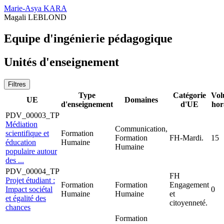
Marie-Asya KARA
Magali LEBLOND
Equipe d'ingénierie pédagogique
Unités d'enseignement
Filtres
Type
Catégorie
Vol
UE
Domaines
d'enseignement
d'UE
hor
PDV_00003_TP
Médiation
Communication,
scientifique et
Formation
Formation
FH-Mardi.
15
éducation
Humaine
Humaine
populaire autour
des ...
PDV_00004_TP
FH
Projet étudiant :
Formation
Formation
Engagement
Impact sociétal
0
Humaine
Humaine
et
et égalité des
citoyenneté.
chances
Formation