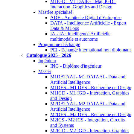
M1IGD - M1 DAIIG - Maj. IGD -
Interaction, Graphics and Design
Mastère spécialisé
ADE - Architecte Digital d'Entreprise
DATA - Intelligence Artificielle - Expert
Data & MLops
IA - IA : Intelligence Artificielle
multimodale et autonome
Programme d'échange
PEI - Echange international non diplomant
Catalogue 2025 - 2026
Ingénieur
ING - Diplôme d'ingénieur
Master
M1DATAAI - M1 DATAAI - Data and
Artificial Intelligence
M1DES - M1 DES - Recherche en Design
M1IGD - M1 IGD - Interaction, Graphics
and Design
M2DATAAI - M2 DATAAI - Data and
Artificial Intelligence
M2DES - M2 DES - Recherche en Design
M2ICS - M2 ICS - Integration, Circuits
and Systems
M2IGD - M2 IGD - Interaction, Graphics