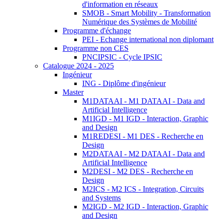
d'information en réseaux
SMOB - Smart Mobility - Transformation
Numérique des Systèmes de Mobilité
Programme d'échange
PEI - Echange international non diplomant
Programme non CES
PNCIPSIC - Cycle IPSIC
Catalogue 2024 - 2025
Ingénieur
ING - Diplôme d'ingénieur
Master
M1DATAAI - M1 DATAAI - Data and
Artificial Intelligence
M1IGD - M1 IGD - Interaction, Graphic
and Design
M1REDESI - M1 DES - Recherche en
Design
M2DATAAI - M2 DATAAI - Data and
Artificial Intelligence
M2DESI - M2 DES - Recherche en
Design
M2ICS - M2 ICS - Integration, Circuits
and Systems
M2IGD - M2 IGD - Interaction, Graphic
and Design