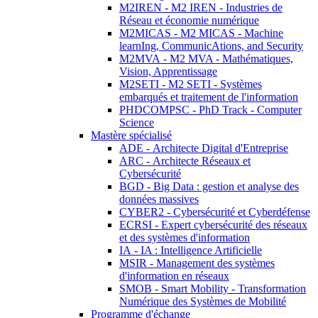
M2IREN - M2 IREN - Industries de
Réseau et économie numérique
M2MICAS - M2 MICAS - Machine
learnIng, CommunicAtions, and Security
M2MVA - M2 MVA - Mathématiques,
Vision, Apprentissage
M2SETI - M2 SETI - Systèmes
embarqués et traitement de l'information
PHDCOMPSC - PhD Track - Computer
Science
Mastère spécialisé
ADE - Architecte Digital d'Entreprise
ARC - Architecte Réseaux et
Cybersécurité
BGD - Big Data : gestion et analyse des
données massives
CYBER2 - Cybersécurité et Cyberdéfense
ECRSI - Expert cybersécurité des réseaux
et des systèmes d'information
IA - IA : Intelligence Artificielle
MSIR - Management des systèmes
d'information en réseaux
SMOB - Smart Mobility - Transformation
Numérique des Systèmes de Mobilité
Programme d'échange