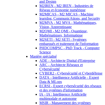
and Design
M2IREN - M2 IREN - Industries de
Réseau et économie numérique
M2MICAS - M2 MICAS - Machine
learnIng, CommunicAtions, and Security
M2MVA - M2 MVA - Mathématiques,
Vision, Apprentissage
M2QMI - M2 QMI - Quantique,
Mathématiques, Informatique
M2SETI - M2 SETI - Systèmes
embarqués et traitement de l'information
PHDCOMPSC - PhD Track - Computer
Science
Mastère spécialisé
ADE - Architecte Digital d'Entreprise
ARC - Architecte Réseaux et
Cybersécurité
CYBER2 - Cybersécurité et Cyberdéfense
DATA - Intelligence Artificielle - Expert
Data & MLops
ECRSI - Expert cybersécurité des réseaux
et des systèmes d'information
IA - IA : Intelligence Artificielle
multimodale et autonome
MSIR - Management des systèmes