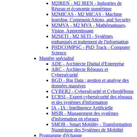
M2IREN - M2 IREN - Industries de
Réseau et économie numérique
M2MICAS - M2 MICAS - Machine
learnIng, CommunicAtions, and Security
M2MVA - M2 MVA - Mathématiques,
Vision, Apprentissage
M2SETI - M2 SETI - Systèmes
embarqués et traitement de l'information
PHDCOMPSC - PhD Track - Computer
Science
Mastère spécialisé
ADE - Architecte Digital d'Entreprise
ARC - Architecte Réseaux et
Cybersécurité
BGD - Big Data : gestion et analyse des
données massives
CYBER2 - Cybersécurité et Cyberdéfense
ECRSI - Expert cybersécurité des réseaux
et des systèmes d'information
IA - IA : Intelligence Artificielle
MSIR - Management des systèmes
d'information en réseaux
SMOB - Smart Mobility - Transformation
Numérique des Systèmes de Mobilité
Programme d'échange