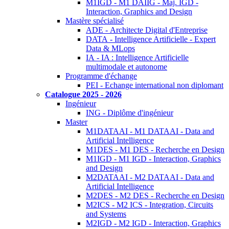
M1IGD - M1 DAIIG - Maj. IGD -
Interaction, Graphics and Design
Mastère spécialisé
ADE - Architecte Digital d'Entreprise
DATA - Intelligence Artificielle - Expert
Data & MLops
IA - IA : Intelligence Artificielle
multimodale et autonome
Programme d'échange
PEI - Echange international non diplomant
Catalogue 2025 - 2026
Ingénieur
ING - Diplôme d'ingénieur
Master
M1DATAAI - M1 DATAAI - Data and
Artificial Intelligence
M1DES - M1 DES - Recherche en Design
M1IGD - M1 IGD - Interaction, Graphics
and Design
M2DATAAI - M2 DATAAI - Data and
Artificial Intelligence
M2DES - M2 DES - Recherche en Design
M2ICS - M2 ICS - Integration, Circuits
and Systems
M2IGD - M2 IGD - Interaction, Graphics