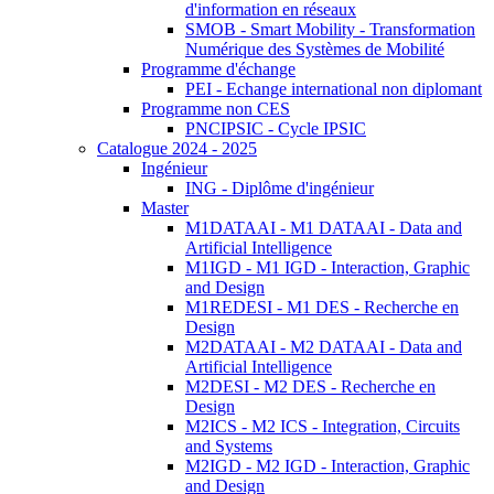
d'information en réseaux
SMOB - Smart Mobility - Transformation
Numérique des Systèmes de Mobilité
Programme d'échange
PEI - Echange international non diplomant
Programme non CES
PNCIPSIC - Cycle IPSIC
Catalogue 2024 - 2025
Ingénieur
ING - Diplôme d'ingénieur
Master
M1DATAAI - M1 DATAAI - Data and
Artificial Intelligence
M1IGD - M1 IGD - Interaction, Graphic
and Design
M1REDESI - M1 DES - Recherche en
Design
M2DATAAI - M2 DATAAI - Data and
Artificial Intelligence
M2DESI - M2 DES - Recherche en
Design
M2ICS - M2 ICS - Integration, Circuits
and Systems
M2IGD - M2 IGD - Interaction, Graphic
and Design