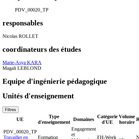
PDV_00020_TP
responsables
Nicolas ROLLET
coordinateurs des études
Marie-Asya KARA
Magali LEBLOND
Equipe d'ingénierie pédagogique
Unités d'enseignement
Filtres
Type
Catégorie
Volume
UE
Domaines
R
d'enseignement
d'UE
horaire
Engagement
PDV_00020_TP
et
Travailler en
Formation
FH-Week
N