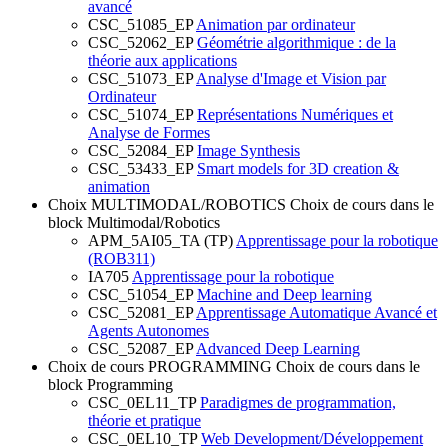
avancé
CSC_51085_EP
Animation par ordinateur
CSC_52062_EP
Géométrie algorithmique : de la
théorie aux applications
CSC_51073_EP
Analyse d'Image et Vision par
Ordinateur
CSC_51074_EP
Représentations Numériques et
Analyse de Formes
CSC_52084_EP
Image Synthesis
CSC_53433_EP
Smart models for 3D creation &
animation
Choix MULTIMODAL/ROBOTICS
Choix de cours dans le
block Multimodal/Robotics
APM_5AI05_TA (TP)
Apprentissage pour la robotique
(ROB311)
IA705
Apprentissage pour la robotique
CSC_51054_EP
Machine and Deep learning
CSC_52081_EP
Apprentissage Automatique Avancé et
Agents Autonomes
CSC_52087_EP
Advanced Deep Learning
Choix de cours PROGRAMMING
Choix de cours dans le
block Programming
CSC_0EL11_TP
Paradigmes de programmation,
théorie et pratique
CSC_0EL10_TP
Web Development/Développement