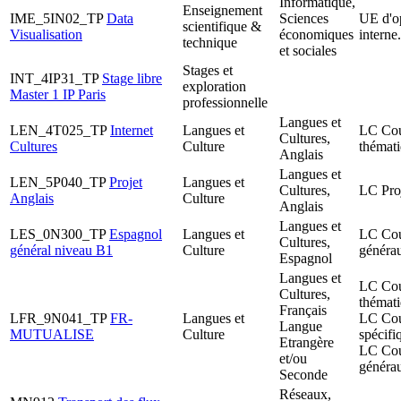
Informatique,
Enseignement
IME_5IN02_TP
Data
Sciences
UE d'o
scientifique &
Visualisation
économiques
interne.
technique
et sociales
Stages et
INT_4IP31_TP
Stage libre
exploration
Master 1 IP Paris
professionnelle
Langues et
LEN_4T025_TP
Internet
Langues et
LC Co
Cultures,
Cultures
Culture
thémati
Anglais
Langues et
LEN_5P040_TP
Projet
Langues et
Cultures,
LC Proj
Anglais
Culture
Anglais
Langues et
LES_0N300_TP
Espagnol
Langues et
LC Co
Cultures,
général niveau B1
Culture
généra
Espagnol
Langues et
LC Co
Cultures,
thémati
Français
LFR_9N041_TP
FR-
Langues et
LC Co
Langue
MUTUALISE
Culture
spécifi
Etrangère
LC Co
et/ou
généra
Seconde
Réseaux,