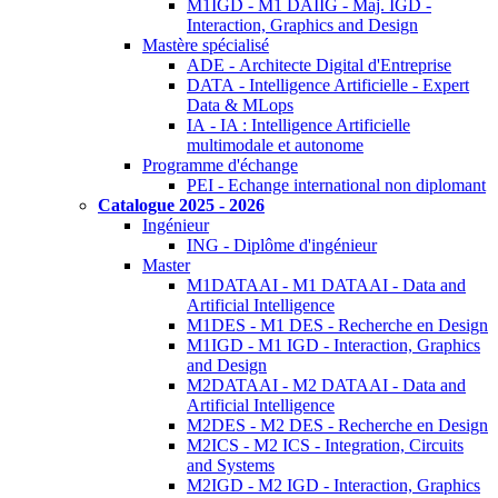
M1IGD - M1 DAIIG - Maj. IGD -
Interaction, Graphics and Design
Mastère spécialisé
ADE - Architecte Digital d'Entreprise
DATA - Intelligence Artificielle - Expert
Data & MLops
IA - IA : Intelligence Artificielle
multimodale et autonome
Programme d'échange
PEI - Echange international non diplomant
Catalogue 2025 - 2026
Ingénieur
ING - Diplôme d'ingénieur
Master
M1DATAAI - M1 DATAAI - Data and
Artificial Intelligence
M1DES - M1 DES - Recherche en Design
M1IGD - M1 IGD - Interaction, Graphics
and Design
M2DATAAI - M2 DATAAI - Data and
Artificial Intelligence
M2DES - M2 DES - Recherche en Design
M2ICS - M2 ICS - Integration, Circuits
and Systems
M2IGD - M2 IGD - Interaction, Graphics