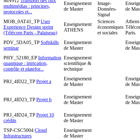
MN912
Transport des flux
Enseignement
Image-
Enseig
multimédias : principes,
de Master
Données-
de Mast
protocoles et...
Signal
MOB_0AT41_TP
User
Sciences
Athens
Enseignement
Experience Design sprint
économiques
Téléc
ATHENS
(Télécom Paris - Palaiseau)
et sociales
Paris.
PDV_5DA05_TP
Softskills
Enseignement
Enseig
seminar
de Master
de Mast
PHY_52180_EP
Information
Enseignement
quantique : intrication,
scientifique &
contrôle et platefor...
technique
Enseignement
Enseig
PRJ_4ID22_TP
Projet a
de Master
de Mast
Enseignement
Enseig
PRJ_4ID23_TP
Projet b
de Master
de Mast
PRJ_4ID24_TP
Projet 10
Enseignement
crédits
de Master
TSP-CSC5004
Cloud
Enseignement
Infrastructures
de Master