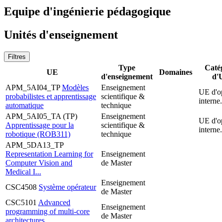
Equipe d'ingénierie pédagogique
Unités d'enseignement
Filtres
Type
Caté
UE
Domaines
d'enseignement
d'
APM_5AI04_TP
Modèles
Enseignement
UE d'o
probabilistes et apprentissage
scientifique &
interne.
automatique
technique
APM_5AI05_TA (TP)
Enseignement
UE d'o
Apprentissage pour la
scientifique &
interne.
robotique (ROB311)
technique
APM_5DA13_TP
Representation Learning for
Enseignement
Computer Vision and
de Master
Medical I...
Enseignement
CSC4508
Système opérateur
de Master
CSC5101
Advanced
Enseignement
programming of multi-core
de Master
architectures