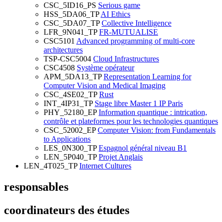
CSC_5ID16_PS
Serious game
HSS_5DA06_TP
AI Ethics
CSC_5DA07_TP
Collective Intelligence
LFR_9N041_TP
FR-MUTUALISE
CSC5101
Advanced programming of multi-core
architectures
TSP-CSC5004
Cloud Infrastructures
CSC4508
Système opérateur
APM_5DA13_TP
Representation Learning for
Computer Vision and Medical Imaging
CSC_4SE02_TP
Rust
INT_4IP31_TP
Stage libre Master 1 IP Paris
PHY_52180_EP
Information quantique : intrication,
contrôle et plateformes pour les technologies quantiques
CSC_52002_EP
Computer Vision: from Fundamentals
to Applications
LES_0N300_TP
Espagnol général niveau B1
LEN_5P040_TP
Projet Anglais
LEN_4T025_TP
Internet Cultures
responsables
coordinateurs des études