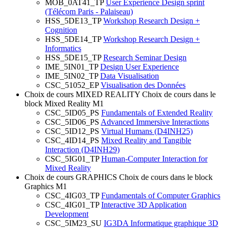
MOB_0AT41_TP
User Experience Design sprint
(Télécom Paris - Palaiseau)
HSS_5DE13_TP
Workshop Research Design +
Cognition
HSS_5DE14_TP
Workshop Research Design +
Informatics
HSS_5DE15_TP
Research Seminar Design
IME_5IN01_TP
Design User Experience
IME_5IN02_TP
Data Visualisation
CSC_51052_EP
Visualisation des Données
Choix de cours MIXED REALITY
Choix de cours dans le
block Mixed Reality M1
CSC_5ID05_PS
Fundamentals of Extended Reality
CSC_5ID06_PS
Advanced Immersive Interactions
CSC_5ID12_PS
Virtual Humans (D4INH25)
CSC_4ID14_PS
Mixed Reality and Tangible
Interaction (D4INH29)
CSC_5IG01_TP
Human-Computer Interaction for
Mixed Reality
Choix de cours GRAPHICS
Choix de cours dans le block
Graphics M1
CSC_4IG03_TP
Fundamentals of Computer Graphics
CSC_4IG01_TP
Interactive 3D Application
Development
CSC_5IM23_SU
IG3DA Informatique graphique 3D