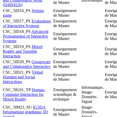
and Collaborative Work
Informatique
de Master
de Mast
(D4INH26)
CSC_5ID16_PS
Serious
Enseignement
Enseig
game
de Master
de Mast
CSC_5ID17_PS
Evaluations
Enseignement
Enseig
of Interactive Systems
de Master
de Mast
CSC_5ID18_PS
Advanced
Enseignement
Enseig
Programming of Interactive
de Master
de Mast
Systems
CSC_5ID19_PS
Mixed
Enseignement
Enseig
Reality and Tangible
de Master
de Mast
Interaction
CSC_5ID20_PS
Groupware
Enseignement
Enseig
and Collaborative Interactive
de Master
de Mast
CSC_5ID21_PS
Virtual
Enseignement
Enseig
Humans and Social
de Master
de Mast
Interactions
Informatique,
CSC_5IG01_TP
Human-
Enseignement
Image-
Enseig
Computer Interaction for
scientifique &
Données-
de Mast
Mixed Reality
technique
Signal
CSC_5IM23_SU
IG3DA
Image-
Enseignement
Informatique graphique 3D
Données-
de Master
avancé
Signal