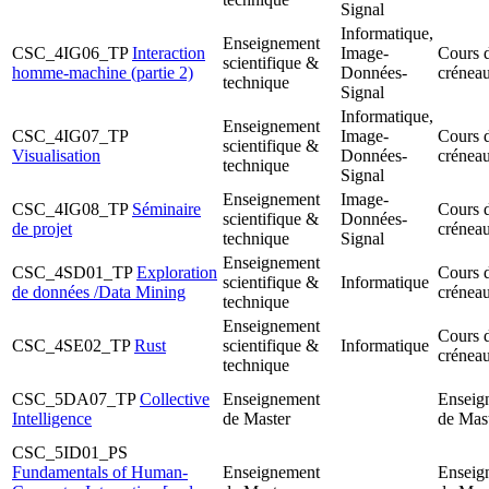
Signal
Informatique,
Enseignement
CSC_4IG06_TP
Interaction
Image-
Cours 
scientifique &
homme-machine (partie 2)
Données-
crénea
technique
Signal
Informatique,
Enseignement
CSC_4IG07_TP
Image-
Cours 
scientifique &
Visualisation
Données-
crénea
technique
Signal
Enseignement
Image-
CSC_4IG08_TP
Séminaire
Cours 
scientifique &
Données-
de projet
crénea
technique
Signal
Enseignement
CSC_4SD01_TP
Exploration
Cours 
scientifique &
Informatique
de données /Data Mining
crénea
technique
Enseignement
Cours 
CSC_4SE02_TP
Rust
scientifique &
Informatique
crénea
technique
CSC_5DA07_TP
Collective
Enseignement
Enseig
Intelligence
de Master
de Mast
CSC_5ID01_PS
Fundamentals of Human-
Enseignement
Enseig