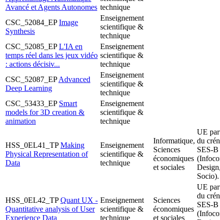
Avancé et Agents Autonomes
technique
Enseignement
CSC_52084_EP
Image
scientifique &
Synthesis
technique
CSC_52085_EP
L'IA en
Enseignement
temps réel dans les jeux vidéo
scientifique &
: actions décisiv...
technique
Enseignement
CSC_52087_EP
Advanced
scientifique &
Deep Learning
technique
CSC_53433_EP
Smart
Enseignement
models for 3D creation &
scientifique &
animation
technique
UE par
Informatique,
du cré
HSS_0EL41_TP
Making
Enseignement
Sciences
SES-B
Physical Representation of
scientifique &
économiques
(Infoc
Data
technique
et sociales
Design
Socio).
UE par
du cré
HSS_0EL42_TP
Quant UX -
Enseignement
Sciences
SES-B
Quantitative analysis of User
scientifique &
économiques
(Infoc
Experience Data
technique
et sociales