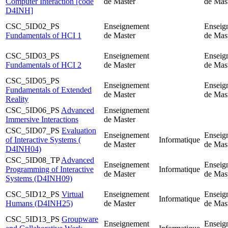
Computer Interaction [code
de Master
de Mast
D4INH]
CSC_5ID02_PS
Enseignement
Enseig
Fundamentals of HCI 1
de Master
de Mast
CSC_5ID03_PS
Enseignement
Enseig
Fundamentals of HCI 2
de Master
de Mast
CSC_5ID05_PS
Enseignement
Enseig
Fundamentals of Extended
de Master
de Mast
Reality
CSC_5ID06_PS
Advanced
Enseignement
Immersive Interactions
de Master
CSC_5ID07_PS
Evaluation
Enseignement
Enseig
of Interactive Systems (
Informatique
de Master
de Mast
D4INH04)
CSC_5ID08_TP
Advanced
Enseignement
Enseig
Programming of Interactive
Informatique
de Master
de Mast
Systems (D4INH09)
CSC_5ID12_PS
Virtual
Enseignement
Enseig
Informatique
Humans (D4INH25)
de Master
de Mast
CSC_5ID13_PS
Groupware
Enseignement
Enseig