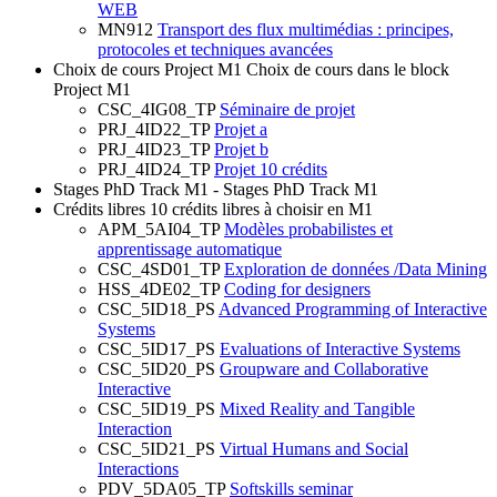
WEB
MN912
Transport des flux multimédias : principes,
protocoles et techniques avancées
Choix de cours Project M1
Choix de cours dans le block
Project M1
CSC_4IG08_TP
Séminaire de projet
PRJ_4ID22_TP
Projet a
PRJ_4ID23_TP
Projet b
PRJ_4ID24_TP
Projet 10 crédits
Stages PhD Track M1
- Stages PhD Track M1
Crédits libres
10 crédits libres à choisir en M1
APM_5AI04_TP
Modèles probabilistes et
apprentissage automatique
CSC_4SD01_TP
Exploration de données /Data Mining
HSS_4DE02_TP
Coding for designers
CSC_5ID18_PS
Advanced Programming of Interactive
Systems
CSC_5ID17_PS
Evaluations of Interactive Systems
CSC_5ID20_PS
Groupware and Collaborative
Interactive
CSC_5ID19_PS
Mixed Reality and Tangible
Interaction
CSC_5ID21_PS
Virtual Humans and Social
Interactions
PDV_5DA05_TP
Softskills seminar