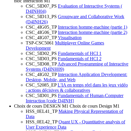
bloc Interaction M1
CSC_5ID07_PS
Evaluation of Interactive Systems (
D4INH04)
CSC_5ID13_PS
Groupware and Collaborative Work
(D4INH26)
CSC_4IG05_TP
Interaction homme-machine (partie 1)
CSC_4IG06_TP
Interaction homme-machine (partie 2)
CSC_4IG07_TP
Visualisation
TSP-CSC5061
Multiplayer Online Games
Development
CSC_5ID02_PS
Fundamentals of HCI 1
CSC_5ID03_PS
Fundamentals of HCI 2
CSC_5ID08_TP
Advanced Programming of Interactive
Systems (D4INH09)
CSC_4IG02_TP
Interaction Application Development:
Desktop, Mobile, and Web
CSC_52085_EP
L'IA en temps réel dans les jeux vidéo
: actions décisives & collaboratives
CSC_5ID01_PS
Fundamentals of Human-Computer
Interaction [code D4INH]
Choix de cours DESIGN M1
Choix de cours Design M1
HSS_0EL41_TP
Making Physical Representation of
Data
HSS_0EL42_TP
Quant UX - Quantitative analysis of
User Experience Data