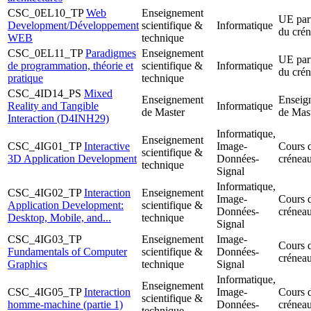
CSC_0EL10_TP
Web
Enseignement
UE par
Development/Développement
scientifique &
Informatique
du cré
WEB
technique
CSC_0EL11_TP
Paradigmes
Enseignement
UE par
de programmation, théorie et
scientifique &
Informatique
du cré
pratique
technique
CSC_4ID14_PS
Mixed
Enseignement
Enseig
Reality and Tangible
Informatique
de Master
de Mast
Interaction (D4INH29)
Informatique,
Enseignement
CSC_4IG01_TP
Interactive
Image-
Cours 
scientifique &
3D Application Development
Données-
crénea
technique
Signal
Informatique,
CSC_4IG02_TP
Interaction
Enseignement
Image-
Cours 
Application Development:
scientifique &
Données-
crénea
Desktop, Mobile, and...
technique
Signal
CSC_4IG03_TP
Enseignement
Image-
Cours 
Fundamentals of Computer
scientifique &
Données-
crénea
Graphics
technique
Signal
Informatique,
Enseignement
CSC_4IG05_TP
Interaction
Image-
Cours 
scientifique &
homme-machine (partie 1)
Données-
crénea
technique