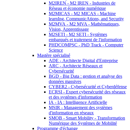
M2IREN - M2 IREN - Industries de
Réseau et économie numérique
M2MICAS - M2 MICAS - Machine
learnIng, CommunicAtions, and Security
M2MVA - M2 MVA - Mathématiques,
Vision, Apprentissage
M2SETI - M2 SETI - Systèmes
embarqués et traitement de l'information
PHDCOMPSC - PhD Track - Computer
Science
Mastère spécialisé
ADE - Architecte Digital d'Entreprise
ARC - Architecte Réseaux et
Cybersécurité
BGD - Big Data : gestion et analyse des
données massives
CYBER2 - Cybersécurité et Cyberdéfense
ECRSI - Expert cybersécurité des réseaux
et des systèmes d'information
IA - IA : Intelligence Artificielle
MSIR - Management des systèmes
d'information en réseaux
SMOB - Smart Mobility - Transformation
Numérique des Systèmes de Mobilité
Programme d'échange