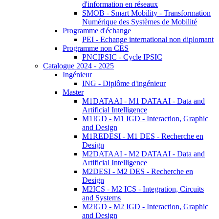
d'information en réseaux
SMOB - Smart Mobility - Transformation
Numérique des Systèmes de Mobilité
Programme d'échange
PEI - Echange international non diplomant
Programme non CES
PNCIPSIC - Cycle IPSIC
Catalogue 2024 - 2025
Ingénieur
ING - Diplôme d'ingénieur
Master
M1DATAAI - M1 DATAAI - Data and
Artificial Intelligence
M1IGD - M1 IGD - Interaction, Graphic
and Design
M1REDESI - M1 DES - Recherche en
Design
M2DATAAI - M2 DATAAI - Data and
Artificial Intelligence
M2DESI - M2 DES - Recherche en
Design
M2ICS - M2 ICS - Integration, Circuits
and Systems
M2IGD - M2 IGD - Interaction, Graphic
and Design