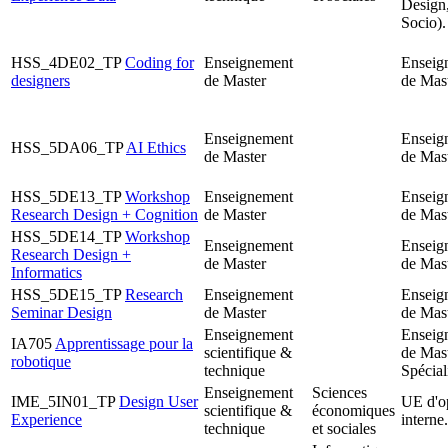
Design
Socio).
HSS_4DE02_TP
Coding for
Enseignement
Enseig
designers
de Master
de Mast
Enseignement
Enseig
HSS_5DA06_TP
AI Ethics
de Master
de Mast
HSS_5DE13_TP
Workshop
Enseignement
Enseig
Research Design + Cognition
de Master
de Mast
HSS_5DE14_TP
Workshop
Enseignement
Enseig
Research Design +
de Master
de Mast
Informatics
HSS_5DE15_TP
Research
Enseignement
Enseig
Seminar Design
de Master
de Mast
Enseignement
Enseig
IA705
Apprentissage pour la
scientifique &
de Mas
robotique
technique
Spécial
Enseignement
Sciences
IME_5IN01_TP
Design User
UE d'o
scientifique &
économiques
Experience
interne.
technique
et sociales