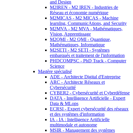
and Design
M2IREN - M2 IREN - Industries de
Réseau et économie numérique
M2MICAS - M2 MICAS - Machine
learnIng, CommunicAtions, and Security
M2MVA - M2 MVA - Mathématiques,
Vision, Apprentissage
M2QMI - M2 QMI - Quantique,
Mathématiques, Informatique
M2SETI - M2 SETI - Systèmes
embarqués et traitement de l'information
PHDCOMPSC - PhD Track - Computer
Science
Mastère spécialisé
ADE - Architecte Digital d'Entreprise
ARC - Architecte Réseaux et
Cybersécurité
CYBER2 - Cybersécurité et Cyberdéfense
DATA - Intelligence Artificielle - Expert
Data & MLops
ECRSI - Expert cybersécurité des réseaux
et des systèmes d'information
IA - IA : Intelligence Artificielle
multimodale et autonome
MSIR - Management des systèmes