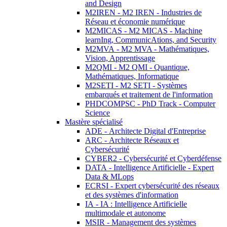
and Design
M2IREN - M2 IREN - Industries de
Réseau et économie numérique
M2MICAS - M2 MICAS - Machine
learnIng, CommunicAtions, and Security
M2MVA - M2 MVA - Mathématiques,
Vision, Apprentissage
M2QMI - M2 QMI - Quantique,
Mathématiques, Informatique
M2SETI - M2 SETI - Systèmes
embarqués et traitement de l'information
PHDCOMPSC - PhD Track - Computer
Science
Mastère spécialisé
ADE - Architecte Digital d'Entreprise
ARC - Architecte Réseaux et
Cybersécurité
CYBER2 - Cybersécurité et Cyberdéfense
DATA - Intelligence Artificielle - Expert
Data & MLops
ECRSI - Expert cybersécurité des réseaux
et des systèmes d'information
IA - IA : Intelligence Artificielle
multimodale et autonome
MSIR - Management des systèmes