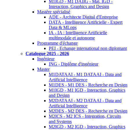
M1IGD - M1 DAIIG - Maj. IGD -
Interaction, Graphics and Design
Mastère spécialisé
ADE - Architecte Digital d'Entreprise
DATA - Intelligence Artificielle - Expert
Data & MLops
IA - IA : Intelligence Artificielle
multimodale et autonome
Programme d'échange
PEI - Echange international non diplomant
Catalogue 2025 - 2026
Ingénieur
ING - Diplôme d'ingénieur
Master
M1DATAAI - M1 DATAAI - Data and
Artificial Intelligence
M1DES - M1 DES - Recherche en Design
M1IGD - M1 IGD - Interaction, Graphics
and Design
M2DATAAI - M2 DATAAI - Data and
Artificial Intelligence
M2DES - M2 DES - Recherche en Design
M2ICS - M2 ICS - Integration, Circuits
and Systems
M2IGD - M2 IGD - Interaction, Graphics