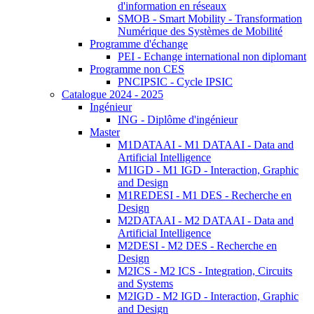
d'information en réseaux
SMOB - Smart Mobility - Transformation
Numérique des Systèmes de Mobilité
Programme d'échange
PEI - Echange international non diplomant
Programme non CES
PNCIPSIC - Cycle IPSIC
Catalogue 2024 - 2025
Ingénieur
ING - Diplôme d'ingénieur
Master
M1DATAAI - M1 DATAAI - Data and
Artificial Intelligence
M1IGD - M1 IGD - Interaction, Graphic
and Design
M1REDESI - M1 DES - Recherche en
Design
M2DATAAI - M2 DATAAI - Data and
Artificial Intelligence
M2DESI - M2 DES - Recherche en
Design
M2ICS - M2 ICS - Integration, Circuits
and Systems
M2IGD - M2 IGD - Interaction, Graphic
and Design