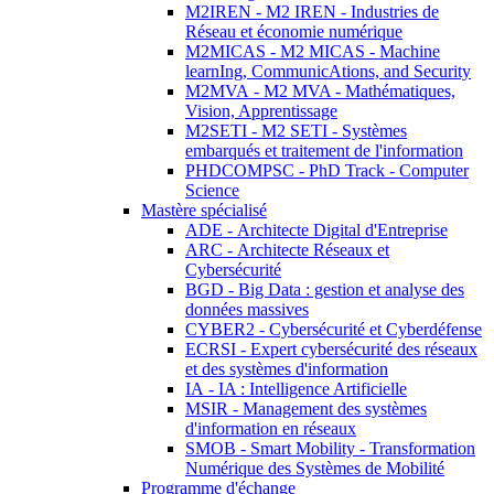
M2IREN - M2 IREN - Industries de
Réseau et économie numérique
M2MICAS - M2 MICAS - Machine
learnIng, CommunicAtions, and Security
M2MVA - M2 MVA - Mathématiques,
Vision, Apprentissage
M2SETI - M2 SETI - Systèmes
embarqués et traitement de l'information
PHDCOMPSC - PhD Track - Computer
Science
Mastère spécialisé
ADE - Architecte Digital d'Entreprise
ARC - Architecte Réseaux et
Cybersécurité
BGD - Big Data : gestion et analyse des
données massives
CYBER2 - Cybersécurité et Cyberdéfense
ECRSI - Expert cybersécurité des réseaux
et des systèmes d'information
IA - IA : Intelligence Artificielle
MSIR - Management des systèmes
d'information en réseaux
SMOB - Smart Mobility - Transformation
Numérique des Systèmes de Mobilité
Programme d'échange