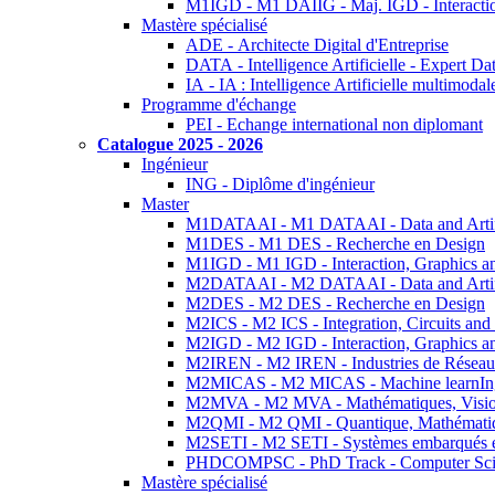
M1IGD - M1 DAIIG - Maj. IGD - Interactio
Mastère spécialisé
ADE - Architecte Digital d'Entreprise
DATA - Intelligence Artificielle - Expert 
IA - IA : Intelligence Artificielle multimoda
Programme d'échange
PEI - Echange international non diplomant
Catalogue 2025 - 2026
Ingénieur
ING - Diplôme d'ingénieur
Master
M1DATAAI - M1 DATAAI - Data and Artific
M1DES - M1 DES - Recherche en Design
M1IGD - M1 IGD - Interaction, Graphics a
M2DATAAI - M2 DATAAI - Data and Artific
M2DES - M2 DES - Recherche en Design
M2ICS - M2 ICS - Integration, Circuits and
M2IGD - M2 IGD - Interaction, Graphics a
M2IREN - M2 IREN - Industries de Réseau
M2MICAS - M2 MICAS - Machine learnIng
M2MVA - M2 MVA - Mathématiques, Vision
M2QMI - M2 QMI - Quantique, Mathématiq
M2SETI - M2 SETI - Systèmes embarqués et 
PHDCOMPSC - PhD Track - Computer Sci
Mastère spécialisé