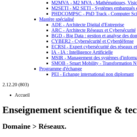
M2MVA - M2 MVA - Mathématiques, Vision
M2SETI - M2 SETI - Systèmes embarqués et 
PHDCOMPSC - PhD Track - Computer Sci
Mastère spécialisé
ADE - Architecte Digital d'Entreprise
ARC - Architecte Réseaux et Cybersécurité
BGD - Big Data : gestion et analyse des do
CYBER2 - Cybersécurité et Cyberdéfense
ECRSI - Expert cybersécurité des réseaux et
IA - IA : Intelligence Artificielle
MSIR - Management des systèmes d'informa
SMOB - Smart Mobility - Transformation N
Programme d'échange
PEI - Echange international non diplomant
2.12.20 (803)
Accueil
Enseignement scientifique & te
Domaine > Réseaux.