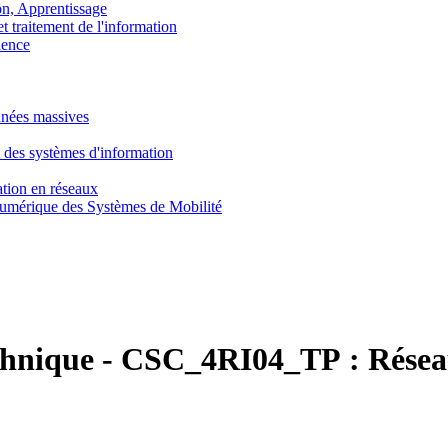
, Apprentissage
traitement de l'information
ence
nnées massives
 des systèmes d'information
tion en réseaux
umérique des Systèmes de Mobilité
chnique
-
CSC_4RI04_TP :
Résea