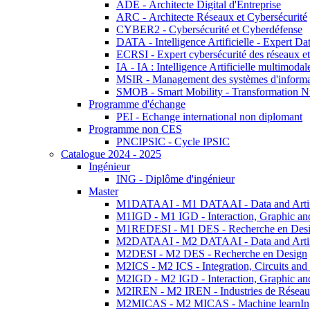
ADE - Architecte Digital d'Entreprise
ARC - Architecte Réseaux et Cybersécurité
CYBER2 - Cybersécurité et Cyberdéfense
DATA - Intelligence Artificielle - Expert 
ECRSI - Expert cybersécurité des réseaux et
IA - IA : Intelligence Artificielle multimoda
MSIR - Management des systèmes d'informa
SMOB - Smart Mobility - Transformation N
Programme d'échange
PEI - Echange international non diplomant
Programme non CES
PNCIPSIC - Cycle IPSIC
Catalogue 2024 - 2025
Ingénieur
ING - Diplôme d'ingénieur
Master
M1DATAAI - M1 DATAAI - Data and Artific
M1IGD - M1 IGD - Interaction, Graphic an
M1REDESI - M1 DES - Recherche en Des
M2DATAAI - M2 DATAAI - Data and Artific
M2DESI - M2 DES - Recherche en Design
M2ICS - M2 ICS - Integration, Circuits and
M2IGD - M2 IGD - Interaction, Graphic an
M2IREN - M2 IREN - Industries de Réseau
M2MICAS - M2 MICAS - Machine learnIng