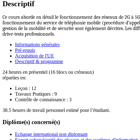
Descriptif
Ce cours aborde en détail le fonctionnement des réseaux de 2G à 5G.
fonctionnement du service de téléphonie mobile (procédure d’appel)
gestion de la mobilité et de sécurité sont également décrites. Les di
drive-tests professionnels.
Informations générales
Pré-requis
Acquisition de l'UE
Descriptif & programme
24 heures en présentiel (16 blocs ou créneaux)
réparties en:
Leçon :
12
Travaux Pratiques :
9
Contrôle de connaissance :
3
38.5 heures de travail personnel estimé pour l’étudiant.
Diplôme(s) concerné(s)
Echange international non diplomant
Expert cybersécurité des réseaux et des systèmes d'information