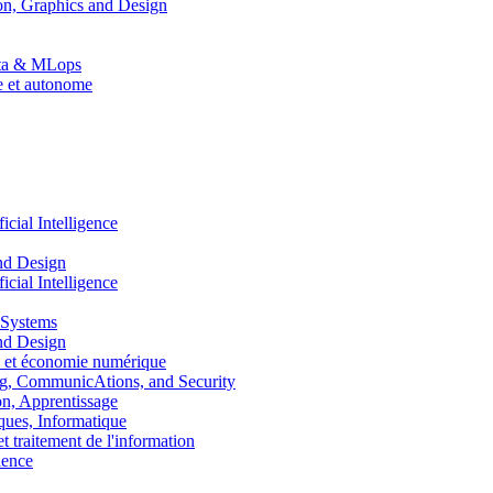
n, Graphics and Design
Data & MLops
le et autonome
ial Intelligence
nd Design
ial Intelligence
 Systems
nd Design
 et économie numérique
, CommunicAtions, and Security
, Apprentissage
ues, Informatique
traitement de l'information
ence