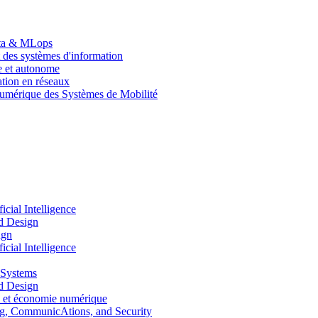
Data & MLops
 des systèmes d'information
le et autonome
tion en réseaux
umérique des Systèmes de Mobilité
ial Intelligence
d Design
ign
ial Intelligence
 Systems
d Design
 et économie numérique
, CommunicAtions, and Security