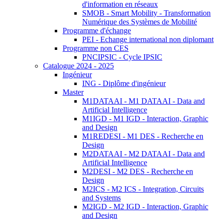
d'information en réseaux
SMOB - Smart Mobility - Transformation
Numérique des Systèmes de Mobilité
Programme d'échange
PEI - Echange international non diplomant
Programme non CES
PNCIPSIC - Cycle IPSIC
Catalogue 2024 - 2025
Ingénieur
ING - Diplôme d'ingénieur
Master
M1DATAAI - M1 DATAAI - Data and
Artificial Intelligence
M1IGD - M1 IGD - Interaction, Graphic
and Design
M1REDESI - M1 DES - Recherche en
Design
M2DATAAI - M2 DATAAI - Data and
Artificial Intelligence
M2DESI - M2 DES - Recherche en
Design
M2ICS - M2 ICS - Integration, Circuits
and Systems
M2IGD - M2 IGD - Interaction, Graphic
and Design