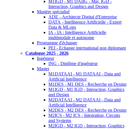
M1IGD - M1 DAIIG - Maj. IGD -
Interaction, Graphics and Design
Mastère spécialisé
ADE - Architecte Digital d'Entreprise
DATA - Intelligence Artificielle - Expert
Data & MLops
IA - IA : Intelligence Artificielle
multimodale et autonome
Programme d'échange
PEI - Echange international non diplomant
Catalogue 2025 - 2026
Ingénieur
ING - Diplôme d'ingénieur
Master
M1DATAAI - M1 DATAAI - Data and
Artificial Intelligence
M1DES - M1 DES - Recherche en Design
M1IGD - M1 IGD - Interaction, Graphics
and Design
M2DATAAI - M2 DATAAI - Data and
Artificial Intelligence
M2DES - M2 DES - Recherche en Design
M2ICS - M2 ICS - Integration, Circuits
and Systems
M2IGD - M2 IGD - Interaction, Graphics