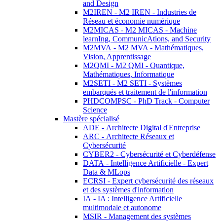
and Design
M2IREN - M2 IREN - Industries de
Réseau et économie numérique
M2MICAS - M2 MICAS - Machine
learnIng, CommunicAtions, and Security
M2MVA - M2 MVA - Mathématiques,
Vision, Apprentissage
M2QMI - M2 QMI - Quantique,
Mathématiques, Informatique
M2SETI - M2 SETI - Systèmes
embarqués et traitement de l'information
PHDCOMPSC - PhD Track - Computer
Science
Mastère spécialisé
ADE - Architecte Digital d'Entreprise
ARC - Architecte Réseaux et
Cybersécurité
CYBER2 - Cybersécurité et Cyberdéfense
DATA - Intelligence Artificielle - Expert
Data & MLops
ECRSI - Expert cybersécurité des réseaux
et des systèmes d'information
IA - IA : Intelligence Artificielle
multimodale et autonome
MSIR - Management des systèmes