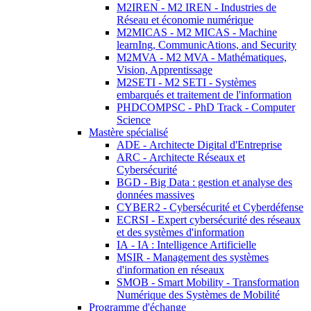
M2IREN - M2 IREN - Industries de
Réseau et économie numérique
M2MICAS - M2 MICAS - Machine
learnIng, CommunicAtions, and Security
M2MVA - M2 MVA - Mathématiques,
Vision, Apprentissage
M2SETI - M2 SETI - Systèmes
embarqués et traitement de l'information
PHDCOMPSC - PhD Track - Computer
Science
Mastère spécialisé
ADE - Architecte Digital d'Entreprise
ARC - Architecte Réseaux et
Cybersécurité
BGD - Big Data : gestion et analyse des
données massives
CYBER2 - Cybersécurité et Cyberdéfense
ECRSI - Expert cybersécurité des réseaux
et des systèmes d'information
IA - IA : Intelligence Artificielle
MSIR - Management des systèmes
d'information en réseaux
SMOB - Smart Mobility - Transformation
Numérique des Systèmes de Mobilité
Programme d'échange