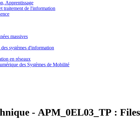
, Apprentissage
traitement de l'information
ence
nnées massives
 des systèmes d'information
tion en réseaux
umérique des Systèmes de Mobilité
chnique
-
APM_0EL03_TP :
File