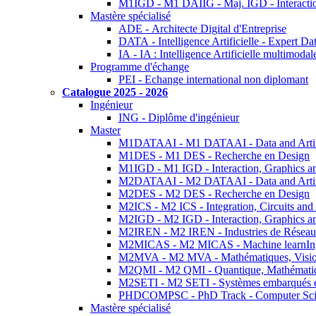
M1IGD - M1 DAIIG - Maj. IGD - Interactio
Mastère spécialisé
ADE - Architecte Digital d'Entreprise
DATA - Intelligence Artificielle - Expert 
IA - IA : Intelligence Artificielle multimoda
Programme d'échange
PEI - Echange international non diplomant
Catalogue 2025 - 2026
Ingénieur
ING - Diplôme d'ingénieur
Master
M1DATAAI - M1 DATAAI - Data and Artific
M1DES - M1 DES - Recherche en Design
M1IGD - M1 IGD - Interaction, Graphics a
M2DATAAI - M2 DATAAI - Data and Artific
M2DES - M2 DES - Recherche en Design
M2ICS - M2 ICS - Integration, Circuits and
M2IGD - M2 IGD - Interaction, Graphics a
M2IREN - M2 IREN - Industries de Réseau
M2MICAS - M2 MICAS - Machine learnIng
M2MVA - M2 MVA - Mathématiques, Vision
M2QMI - M2 QMI - Quantique, Mathématiq
M2SETI - M2 SETI - Systèmes embarqués et 
PHDCOMPSC - PhD Track - Computer Sci
Mastère spécialisé