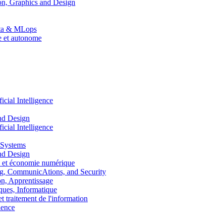
n, Graphics and Design
Data & MLops
le et autonome
ial Intelligence
nd Design
ial Intelligence
 Systems
nd Design
 et économie numérique
, CommunicAtions, and Security
, Apprentissage
ues, Informatique
traitement de l'information
ence