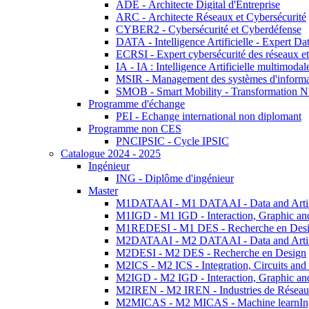
ADE - Architecte Digital d'Entreprise
ARC - Architecte Réseaux et Cybersécurité
CYBER2 - Cybersécurité et Cyberdéfense
DATA - Intelligence Artificielle - Expert 
ECRSI - Expert cybersécurité des réseaux et
IA - IA : Intelligence Artificielle multimoda
MSIR - Management des systèmes d'informa
SMOB - Smart Mobility - Transformation N
Programme d'échange
PEI - Echange international non diplomant
Programme non CES
PNCIPSIC - Cycle IPSIC
Catalogue 2024 - 2025
Ingénieur
ING - Diplôme d'ingénieur
Master
M1DATAAI - M1 DATAAI - Data and Artific
M1IGD - M1 IGD - Interaction, Graphic an
M1REDESI - M1 DES - Recherche en Des
M2DATAAI - M2 DATAAI - Data and Artific
M2DESI - M2 DES - Recherche en Design
M2ICS - M2 ICS - Integration, Circuits and
M2IGD - M2 IGD - Interaction, Graphic an
M2IREN - M2 IREN - Industries de Réseau
M2MICAS - M2 MICAS - Machine learnIng