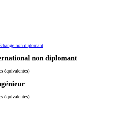
échange non diplomant
ernational non diplomant
s équivalentes)
ngénieur
s équivalentes)