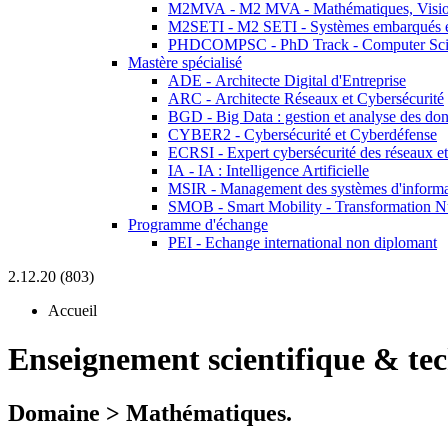
M2MVA - M2 MVA - Mathématiques, Vision
M2SETI - M2 SETI - Systèmes embarqués et 
PHDCOMPSC - PhD Track - Computer Sci
Mastère spécialisé
ADE - Architecte Digital d'Entreprise
ARC - Architecte Réseaux et Cybersécurité
BGD - Big Data : gestion et analyse des do
CYBER2 - Cybersécurité et Cyberdéfense
ECRSI - Expert cybersécurité des réseaux et
IA - IA : Intelligence Artificielle
MSIR - Management des systèmes d'informa
SMOB - Smart Mobility - Transformation N
Programme d'échange
PEI - Echange international non diplomant
2.12.20 (803)
Accueil
Enseignement scientifique & te
Domaine > Mathématiques.