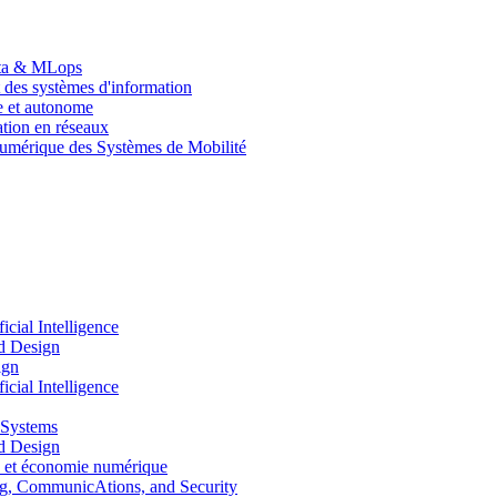
Data & MLops
 des systèmes d'information
le et autonome
tion en réseaux
umérique des Systèmes de Mobilité
ial Intelligence
d Design
ign
ial Intelligence
 Systems
d Design
 et économie numérique
, CommunicAtions, and Security