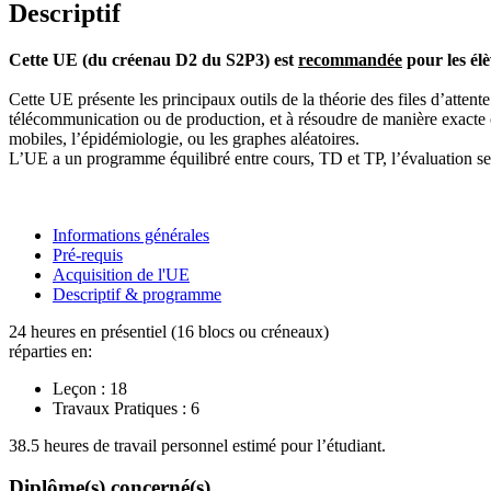
Descriptif
Cette UE (du créenau D2 du S2P3) est
recommandée
pour les élè
Cette UE présente les principaux outils de la théorie des files d’atte
télécommunication ou de production, et à résoudre de manière exacte 
mobiles, l’épidémiologie, ou les graphes aléatoires.
L’UE a un programme équilibré entre cours, TD et TP, l’évaluation se 
Informations générales
Pré-requis
Acquisition de l'UE
Descriptif & programme
24 heures en présentiel (16 blocs ou créneaux)
réparties en:
Leçon :
18
Travaux Pratiques :
6
38.5 heures de travail personnel estimé pour l’étudiant.
Diplôme(s) concerné(s)